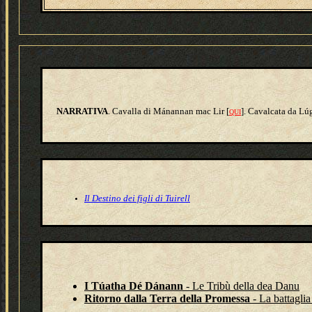
NARRATIVA
. Cavalla di Mánannan mac Lir [
]. Cavalcata da
Lú
QUI
Il Destino dei figli di Tuirell
I Túatha Dé Dánann
- Le Tribù della dea Danu
Ritorno dalla Terra della Promessa
- La battagli