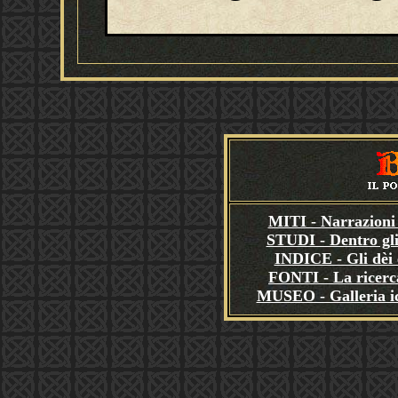
MITI - Narrazioni 
STUDI - Dentro gli
INDICE - Gli dèi e
FONTI - La ricerca
MUSEO - Galleria i