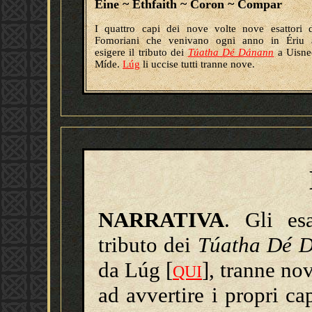
Éine ~ Ethfaith ~ Coron ~ Compar
I quattro capi dei nove volte nove esattori 
Fomoriani che venivano ogni anno in Ériu 
esigere il tributo dei
Túatha Dé Dánann
a Uisne
Míde.
Lúg
li uccise tutti tranne nove.
NARRATIVA
. Gli es
tributo dei
Túatha Dé 
da Lúg
[
]
, tranne no
QUI
ad avvertire i propri ca