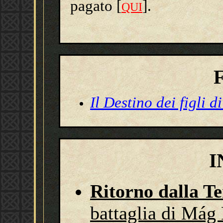
pagato
[
]
.
QUI
Il Destino dei figli di
I
Ritorno dalla T
battaglia di Mág