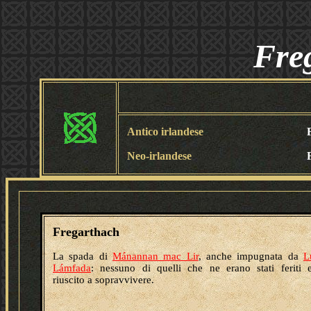
Fre
Antico irlandese
Neo-irlandese
Fregarthach
La spada di
Mánannan mac Lir
, anche impugnata da
L
Lámfada
: nessuno di quelli che ne erano stati feriti 
riuscito a sopravvivere.