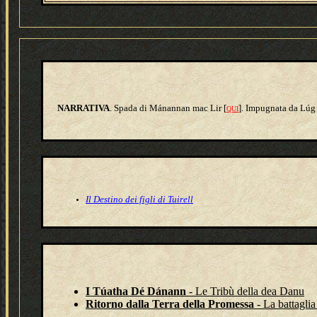
NARRATIVA
. Spada di Mánannan mac Lir [
]. Impugnata da
Lú
QUI
Il Destino dei figli di Tuirell
I Túatha Dé Dánann
- Le Tribù della dea Danu
Ritorno dalla Terra della Promessa
- La battagli