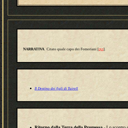
NARRATIVA
.
Citato quale capo dei Fomoriani [
].
QUI
Il Destino dei figli di Tuirell
Ritorno dalla Terra della Promessa
- Lo scontro