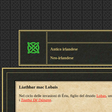
Antico irlandese
Neo-irlandese
Líathbar mac Lobais
Nel ciclo delle invasioni di Ériu, figlio del druido
Lobas
, u
i
Túatha Dé Dánann
.