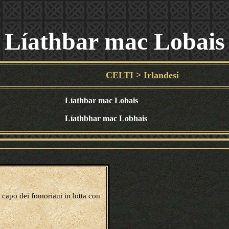
L
íathbar mac Lobais
CELTI
>
Irlandesi
Líathbar mac Lobais
Líathbhar mac Lobhais
n capo dei fomoriani in lotta con