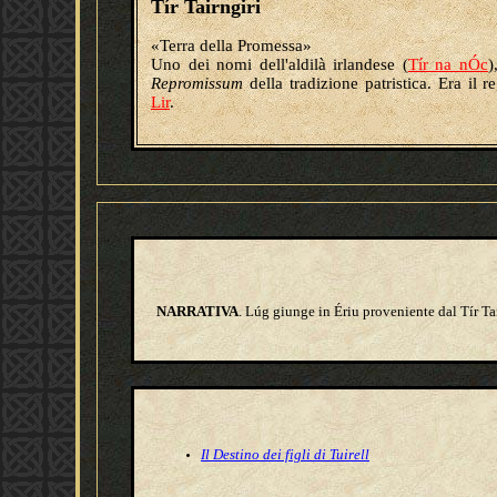
Tír Tairngiri
«Terra della Promessa»
Uno dei nomi dell'aldilà irlandese (
Tír na nÓc
)
Repromissum
della tradizione patristica. Era il
Lir
.
NARRATIVA
. Lúg giunge in Ériu proveniente dal Tír Ta
Il Destino dei figli di Tuirell