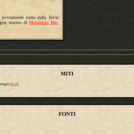
, ovviamente tratto dalla
Terra
 regno marino di
Manannán Mac
MITI
irngiri
[
].
QUI
FONTI