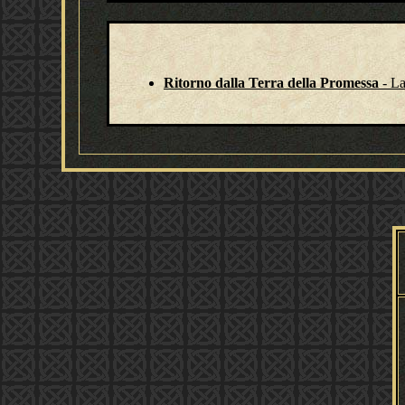
Ritorno dalla Terra della Promessa
- La