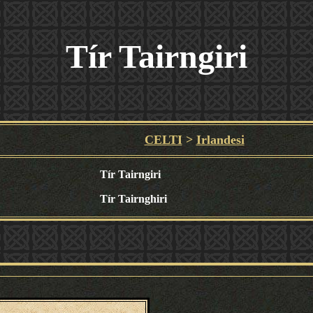
Tír Tairngiri
CELTI
>
Irlandesi
Tír Tairngiri
Tír Tairnghiri