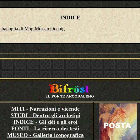
INDICE
 battaglia di Mág Mór an Óenaig
MITI - Narrazioni e vicende
STUDI - Dentro gli archetipi
INDICE - Gli dèi e gli eroi
FONTI - La ricerca dei testi
MUSEO - Galleria iconografica