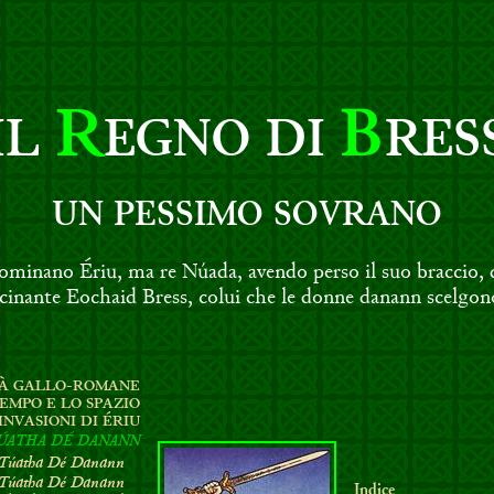
R
B
IL
EGNO DI
RES
UN PESSIMO SOVRANO
minano Ériu, ma re Núada, avendo perso il suo braccio, de
scinante Eochaid Bress, colui che le donne danann scelgon
TÀ GALLO-ROMANE
TEMPO E LO SPAZIO
INVASIONI DI ÉRIU
ÚATHA DÉ DANANN
Túatha Dé Danann
Túatha Dé Danann
Indice