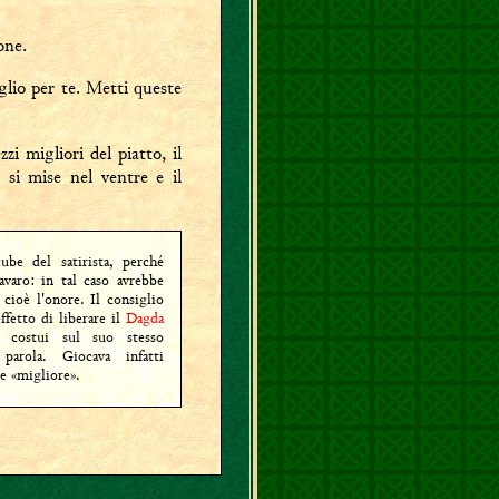
one.
lio per te. Metti queste
zzi migliori del piatto, il
 si mise nel ventre e il
be del satirista, perché
avaro: in tal caso avrebbe
, cioè l'onore. Il consiglio
ffetto di liberare il
Dagda
 costui sul suo stesso
parola. Giocava infatti
e «migliore».