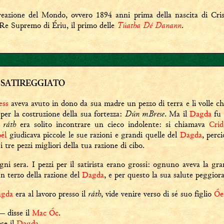
reazione del Mondo, ovvero 1894 anni prima della nascita di Cri
Túatha Dé Danann
 Re Supremo di Ériu, il primo delle
.
 SATIREGGIATO
ess
aveva avuto in dono da sua madre un pezzo di terra e lì volle ch
Dún mBrese
o per la costruzione della sua fortezza:
. Ma il
Dagda
fu 
ráth
l
era solito incontrare un cieco indolente: si chiamava
Crid
él
giudicava piccole le sue razioni e grandi quelle del
Dagda
, perc
 tre pezzi migliori della tua razione di cibo.
gni sera. I pezzi per il satirista erano grossi: ognuno aveva la g
n terzo della razione del
Dagda
, e per questo la sua salute peggiora
ráth
gda
era al lavoro presso il
, vide venire verso di sé suo figlio
Óe
— disse il
Mac Óc
.
se il
Dagda
.