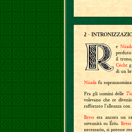
2
-
INTRONIZZAZIO
e
Núad
perduto
il trono
Cécht
gl
di un br
Núada
fu soprannomin
Tú
Fra gli uomini delle
volevano che re divenis
rafforzato l'alleanza con
Bress
era ancora un rag
sovranità su Ériu.
Bress
necessario, si potesse re