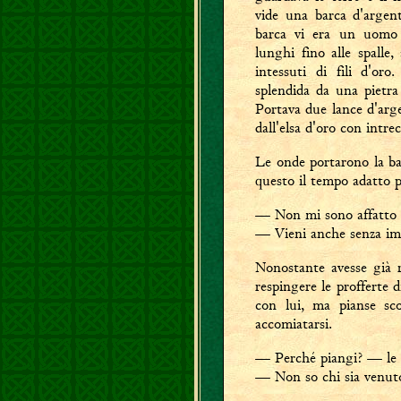
vide una barca d'argen
barca vi era un uomo d
lunghi fino alle spalle
intessuti di fili d'oro
splendida da una pietra 
Portava due lance d'arg
dall'elsa d'oro con intre
Le onde portarono la ba
questo il tempo adatto p
— Non mi sono affatto 
— Vieni anche senza im
Nonostante avesse già r
respingere le profferte 
con lui, ma pianse sc
accomiatarsi.
— Perché piangi? — le c
— Non so chi sia venuto