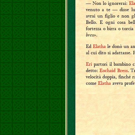
— Non lo ignorerai:
El
venuto a te — disse l
avrai un figlio e non 
Bello. E ogni cosa bel
fortezza o birra o torci
bress
».
Ed
Elatha
le donò un an
al cui dito si adattasse.
Eri
partorì il bambino c
detto:
Eochaid Bress
. T
velocità doppia, finché 
come
Elatha
aveva profet