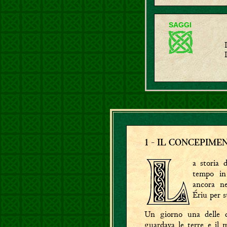
SAGGI
1
- IL CONCEPIMEN
a storia 
tempo i
ancora ne
Ériu per s
Un giorno una delle
guardava le terre e il 