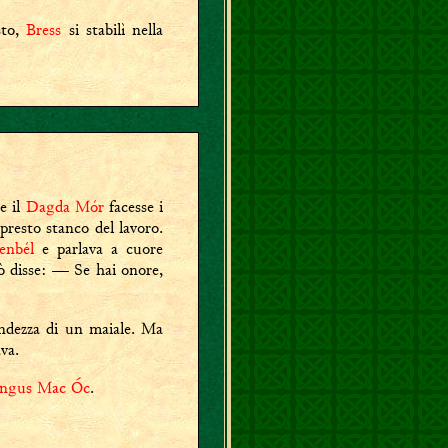
sto,
Bress
si stabilì nella
e il
Dagda Mór
facesse i
presto stanco del lavoro.
enbél
e parlava a cuore
iò disse: — Se hai onore,
randezza di un maiale. Ma
va.
ngus Mac Óc
.