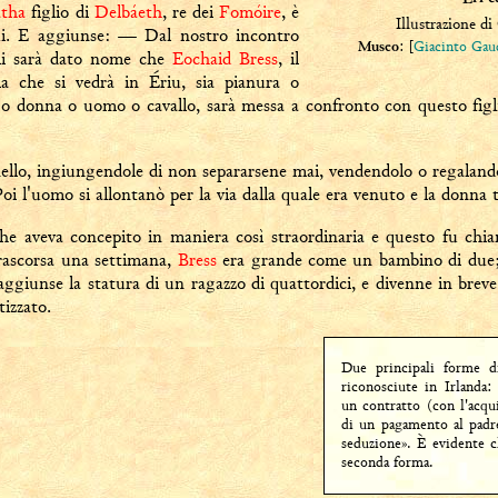
atha
figlio di
Delbáeth
, re dei
Fomóire
, è
Illustrazione d
ui. E aggiunse: — Dal nostro incontro
: [
Giacinto Gau
Museo
gli sarà dato nome che
Eochaid Bress
, il
la che si vedrà in Ériu, sia pianura o
a o donna o uomo o cavallo, sarà messa a confronto con questo figli
ello, ingiungendole di non separarsene mai, vendendolo o regalan
 Poi l'uomo si allontanò per la via dalla quale era venuto e la donna 
he aveva concepito in maniera così straordinaria e questo fu c
rascorsa una settimana,
Bress
era grande come un bambino di due; 
raggiunse la statura di un ragazzo di quattordici, e divenne in breve
izzato.
Due principali forme d
riconosciute in Irlanda
un contratto (con l'acqu
di un pagamento al padre
seduzione». È evidente 
seconda forma.