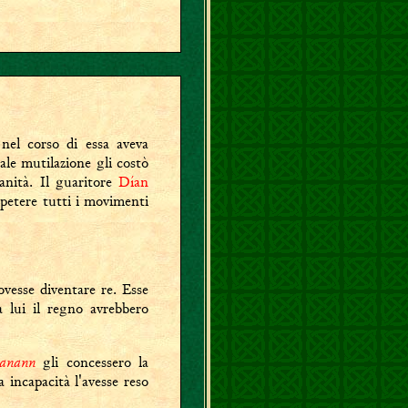
el corso di essa aveva
ale mutilazione gli costò
ranità. Il guaritore
Dían
ipetere tutti i movimenti
ovesse diventare re. Esse
a lui il regno avrebbero
anann
gli concessero la
 incapacità l'avesse reso