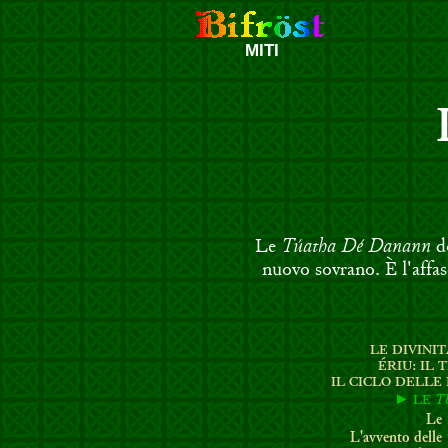
MITI
Túatha Dé Danann
Le
do
nuovo sovrano. È l'affa
LE DIVINI
ÉRIU: IL 
I
L CICLO DELLE 
T
► LE
Le
L'avvento delle