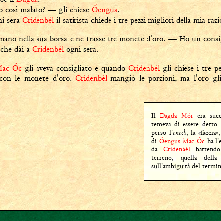
o così malato? — gli chiese
Óengus
.
ni sera
Cridenbél
il satirista chiede i tre pezzi migliori della mia razi
 mano nella sua borsa e ne trasse tre monete d'oro. — Ho un consig
 che dài a
Cridenbél
ogni sera.
ac Óc
gli aveva consigliato e quando
Cridenbél
gli chiese i tre pe
 con le monete d'oro.
Cridenbél
mangiò le porzioni, ma l'oro gli
Il
Dagda Mór
era succu
temeva di essere detto 
perso l'
enech
, la «faccia»
di
Óengus Mac Óc
ha l'e
da
Cridenbél
battendo
terreno, quella della 
sull'ambiguità del termin