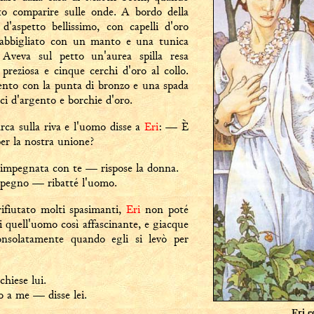
to comparire sulle onde. A bordo della
'aspetto bellissimo, con capelli d'oro
, abbigliato con un manto e una tunica
. Aveva sul petto un'aurea spilla resa
preziosa e cinque cerchi d'oro al collo.
ento con la punta di bronzo e una spada
cci d'argento e borchie d'oro.
rca sulla riva e l'uomo disse a
Eri
: — È
er la nostra unione?
impegnata con te — rispose la donna.
pegno — ribatté l'uomo.
ifiutato molti spasimanti,
Eri
non poté
di quell'uomo così affascinante, e giacque
onsolatamente quando egli si levò per
hiese lui.
 a me — disse lei.
Eri e