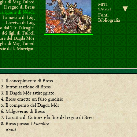
glia di Mag Tuired
MITI
Il regno di Bress
▼
SAGGI
uarigione di Núada
Fonti
La nascita di Lúg
Bibliografia
L'arrivo di Lúg
o dal Tír Tairngiri
 dei figli di Tuirell
ure del Dagda Mór
glia di Mag Tuired
ezie della Mórrígan
Il concepimento di Bress
Intronizzazione di Bress
Il Dagda Mór satireggiato
Bress emette un falso giudizio
Il compenso del Dagda Mór
Malgoverno di Bress
La satira di Coirpre e la fine del regno di Bress
Bress presso i
Fomóire
Fonti