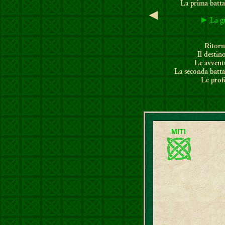
La prima batta
◄
►
La g
Ritorn
Il destino
Le avvent
La seconda batta
Le prof
MITI