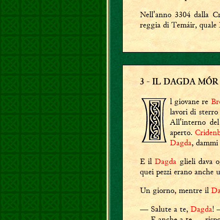
Nell'anno 3304 dalla C
reggia di Temáir, quale
3
- IL DAGDA MÓR
l giovane re
Br
lavori di sterr
All'interno de
aperto.
Cridenb
Dagda
, dammi i
E il
Dagda
glieli dava o
quei pezzi erano anche u
Un giorno, mentre il
Da
— Salute a te,
Dagda
! 
— E anche a te — rispo