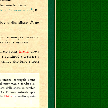
i Giacinto Gaudenzi
denzi.
I Tarocchi del Celti
]►
o e si dirà allora: «È un
dolo, se non per un uomo
tornò alla sua casa.
hiamato come
Elatha
aveva
e continuò a crescere a
 tempo alto bello e forte
i unione coniugale erano
: il matrimonio fondato su
isto della sposa in cambio
) e l'unione naturale «per
che
Elatha
ha scelto questa