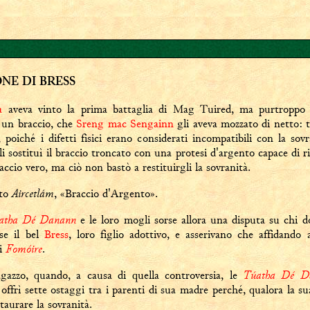
NE DI BRESS
a
aveva vinto la prima battaglia di Mag Tuired, ma purtroppo n
 un braccio, che
Sreng mac Sengainn
gli aveva mozzato di netto: t
, poiché i difetti fisici erano considerati incompatibili con la sov
i sostituì il braccio troncato con una protesi d'argento capace di r
accio vero, ma ciò non bastò a restituirgli la sovranità.
Aircetlám
ato
, «Braccio d'Argento».
atha Dé Danann
e le loro mogli sorse allora una disputa su chi d
se il bel
Bress
, loro figlio adottivo, e asserivano che affidando 
Fomóire
 i
.
Túatha Dé D
azzo, quando, a causa di quella controversia, le
offrì sette ostaggi tra i parenti di sua madre perché, qualora la sua
staurare la sovranità.