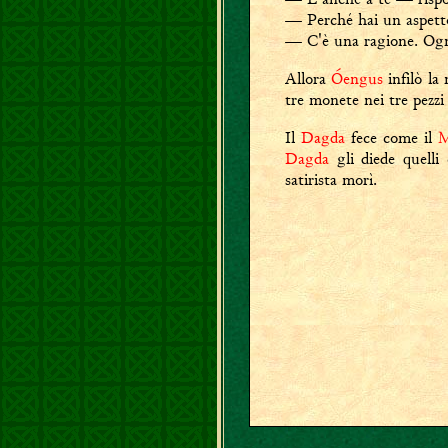
— Perché hai un aspett
— C'è una ragione. Og
Allora
Óengus
infilò la
tre monete nei tre pezzi
Il
Dagda
fece come il
M
Dagda
gli diede quelli
satirista morì.