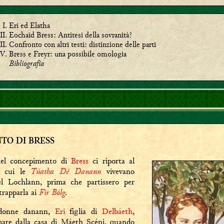
Eri ed Elatha
Eochaid Bress: Antitesi della sovranità?
Confronto con altri testi: distinzione delle parti
Bress e Freyr: una possibile omologia
Bibliografia
TO DI BRESS
del concepimento di
Bress
ci riporta al
Túatha Dé Danann
n cui le
vivevano
l Lochlann, prima che partissero per
Fir Bólg
trapparla ai
.
 donne danann,
Eri
figlia di
Delbáeth
,
mare dalla casa di Máeth Scéni, quando