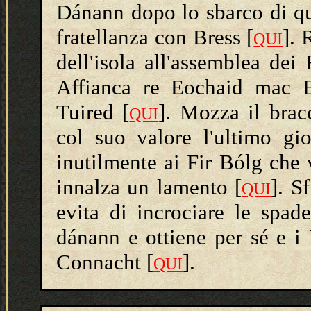
Dánann dopo lo sbarco di que
fratellanza con Bress [
]. 
QUI
dell'isola all'assemblea dei
Affianca re Eochaid mac E
Tuired [
]. Mozza il brac
QUI
col suo valore l'ultimo gio
inutilmente ai Fir Bólg che
innalza un lamento [
]. S
QUI
evita di incrociare le spade
dánann e ottiene per sé e i 
Connacht [
].
QUI