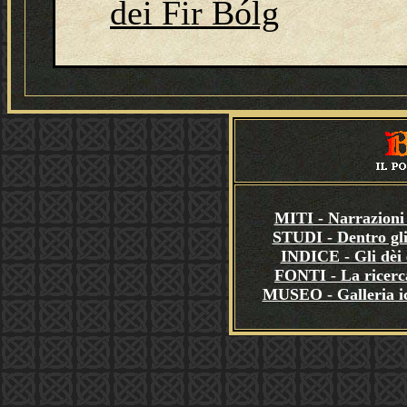
dei Fir Bólg
MITI - Narrazioni 
STUDI - Dentro gli
INDICE - Gli dèi e
FONTI - La ricerca
MUSEO - Galleria i