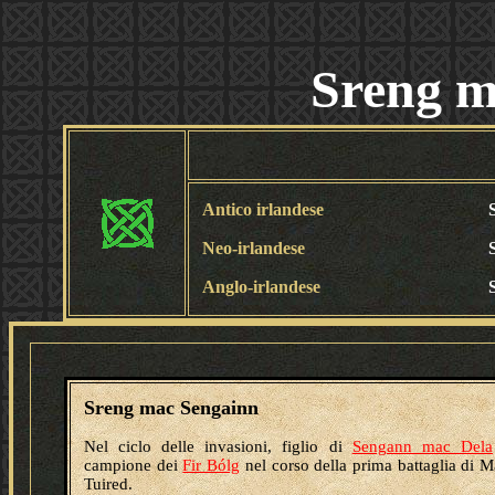
Sreng m
Antico irlandese
Neo-irlandese
Anglo-irlandese
Sreng mac Sengainn
Nel ciclo delle invasioni, figlio di
Sengann mac Dela
campione dei
Fir Bólg
nel corso della prima battaglia di 
Tuired.