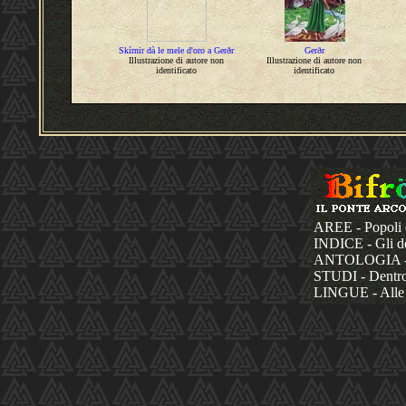
Skírnir dà le mele d'oro a Gerðr
Gerðr
Illustrazione di autore non
Illustrazione di autore non
identificato
identificato
AREE - Popoli 
INDICE - Gli dèi
ANTOLOGIA - La
STUDI - Dentro 
LINGUE - Alle 