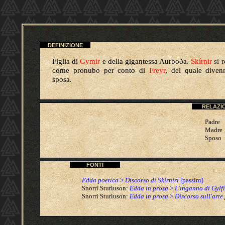
DEFINIZIONE
Figlia di
Gymir
e della gigantessa Aurboða.
Skírnir
si r
come pronubo per conto di
Freyr
, del quale diven
sposa.
RELAZI
Padre
Madre
Sposo
FONTI
Edda poetica
>
Discorso di Skírnir
i
[passim]
Snorri Sturluson:
Edda in prosa
>
L'inganno di Gylfi
Snorri Sturluson:
Edda in prosa
>
Discorso sull'arte