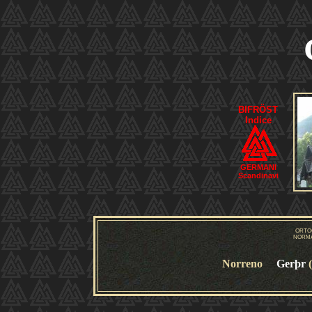
BIFRÖST
Indice
GERMANI
Scandinavi
ORTO
NORMA
Norreno
Gerþr
(