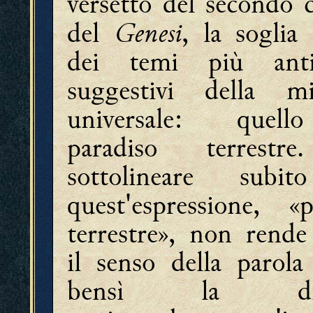
versetto del secondo c
Genesi
del
, la soglia
dei temi più ant
suggestivi della mi
universale: quel
paradiso terrestr
sottolineare subi
quest'espressione, «p
terrestre», non rende 
il senso della parola
bensì la dist