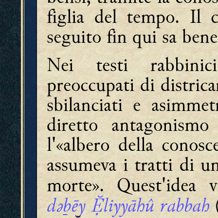
figlia del tempo. Il 
seguito fin qui sa ben
Nei testi rabbinic
preoccupati di districa
sbilanciati e asimmetr
diretto antagonismo 
l'«albero della conosc
assumeva i tratti di u
morte». Quest'idea v
dǝḇēy liyyāhû rabbah
(