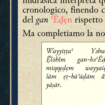
midrāšica interpreta q
cronologico, finendo co
gan
del
ʿĒḏẹn
rispetto
Ma completiamo la nos
Wayyiṭṭaʿ Yǝhw
lōhîm gan-bǝʿĒḏ
miqqẹḏẹm wayyaś
šām ẹṯ-hāʾāḏām ăš
yāṣār.