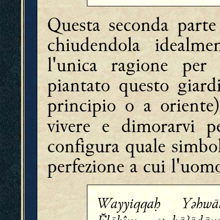
Questa seconda parte 
chiudendola idealme
l'unica ragione pe
piantato questo giard
principio o a oriente
vivere e dimorarvi 
configura quale simbol
perfezione a cui l'uom
Wayyiqqaḥ Yǝhwā