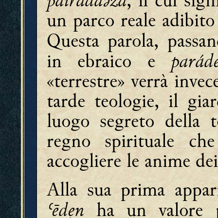
, il cui sig
un parco reale adibito 
Questa parola, passa
paráde
in ebraico e
«terrestre» verrà invec
tarde teologie, il gia
luogo segreto della t
regno spirituale che
accogliere le anime dei
Alla sua prima appar
ʿēḏẹn
ha un valore pr