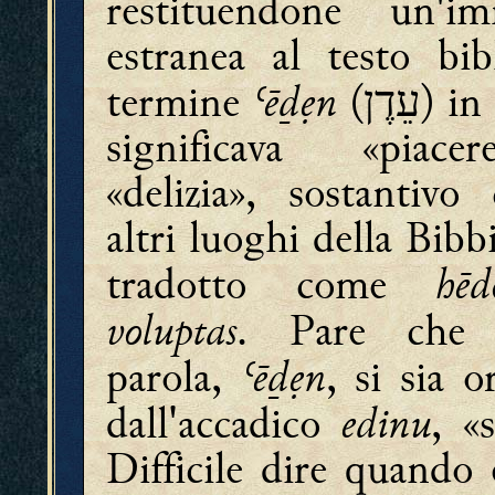
restituendone un'im
estranea al testo bibl
ʿēḏẹn
termine
(
) in
עֵדֶן
significava «piac
«delizia», sostantivo
altri luoghi della Bibb
hēd
tradotto come
voluptas
. Pare che 
ʿēḏẹn
parola,
, si sia o
edinu
dall'accadico
, «
Difficile dire quando