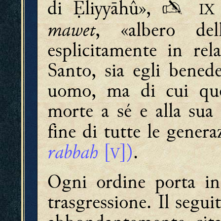
di liyyāhû», ✍
IX
mawet
, «albero de
esplicitamente in rel
Santo, sia egli bened
uomo, ma di cui ques
morte a sé e alla sua 
fine di tutte le genera
rabbah
[
])
.
V
Ogni ordine porta in 
trasgressione. Il segui