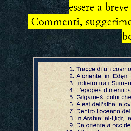
essere a breve 
Commenti, suggeriment
b
Tracce di un cosm
A oriente, in ‘Ēḏẹn
Indietro tra i Sumeri
L'epopea dimenticata
Gilgameš, colui che
A est dell'alba, a o
Dentro l'oceano dell
In Arabia: al-Ḫiḍr, 
Da oriente a occiden