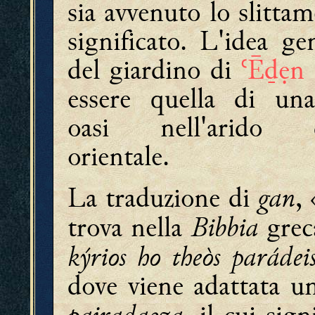
sia avvenuto lo slitta
significato. L'idea ge
del giardino di
ʿĒḏẹn
essere quella di un
oasi nell'arido d
orientale.
gan
La traduzione di
,
Bibbia
trova nella
greca
kýrios ho theòs paráde
dove viene adattata un
pairadaǝza