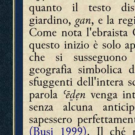
quanto il testo dis
gan
giardino,
, e la re
Come nota l'ebraista G
questo inizio è solo ap
che si susseguono
geografia simbolica 
sfuggenti dell'intera s
ʿēḏẹn
parola
venga int
senza alcuna antici
sapessero perfettamen
(Busi 1999)
. Il ché 