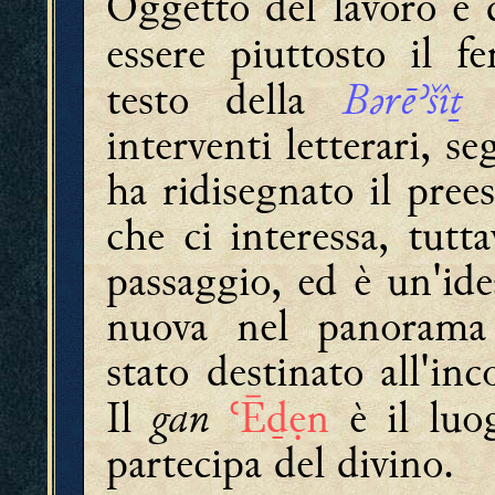
Oggetto del lavoro e 
essere piuttosto il 
Bǝrēʾšîṯ
testo della
m
interventi letterari, s
ha ridisegnato il pree
che ci interessa, tutta
passaggio, ed è un'ide
nuova nel panorama 
stato destinato all'inco
gan
Il
ʿĒḏẹn
è il luo
partecipa del divino.