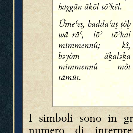
haggān āḵōl tōʾḵēl.
Ûmēʿēṣ, haddaʿaṯ ṭôḇ
wā-rāʿ, lōʾ ṯōʾḵal
mimmennû; kî,
bǝyôm ăḵālǝḵā
mimmennû môṯ
tāmūṯ.
I simboli sono in g
numero di interpre