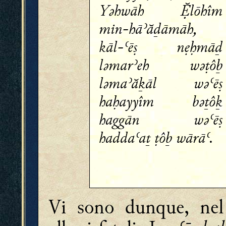
Yǝhwāh lōhîm
min-hāʾăḏāmāh,
kāl-ʿēṣ nẹḥmāḏ
lǝmarʾeh wǝṭôḇ
lǝmaʾăḵāl wǝʿēṣ
haḥayyîm bǝṯôḵ
haggān wǝʿēṣ
haddaʿaṯ ṭôḇ wārāʿ.
Vi sono dunque, nel 