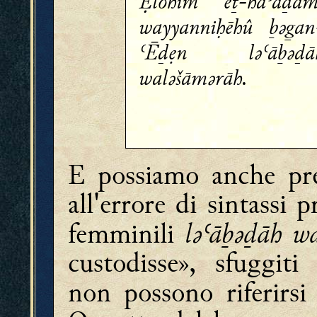
lōhîm eṯ-hāʾāḏām
wayyanniḥēhû ḇǝan
ʿĒḏẹn lǝʿāḇǝḏā
walǝšāmǝrāh.
E possiamo anche pre
all'errore di sintassi 
lǝʿāḇǝḏāh w
femminili
custodisse», sfuggiti 
non possono riferirsi