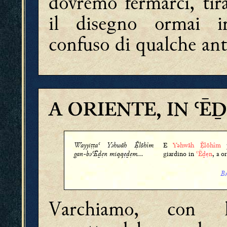
dovremo fermarci, tir
il disegno ormai ir
confuso di qualche ant
A ORIENTE, IN ʿĒ
Wayyiṭṭaʿ Yǝhwāh lōhîm
E
Yǝhwāh lōhîm
p
gan-bǝʿĒḏẹn miqqẹḏẹm...
giardino in
ʿĒḏẹn
, a o
Bǝ
Varchiamo, con l'