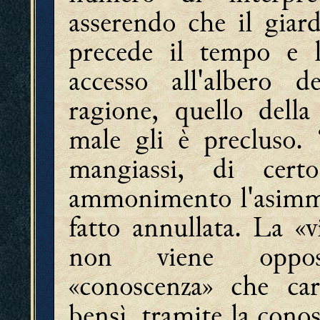
asserendo che il giar
precede il tempo e 
accesso all'albero 
ragione, quello dell
male gli è precluso.
mangiassi, di certo
ammonimento l'asimmet
fatto annullata. La «v
non viene oppost
«
conoscenza» che cara
bensì, tramite la conos