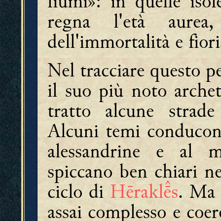
fiumi»: in quelle iso
regna l'età aurea
dell'immortalità e fiori
Nel tracciare questo p
il suo più noto arche
tratto alcune strade
Alcuni temi conducono
alessandrine e al m
spiccano ben chiari ne
ciclo di
Hērakls
. Ma 
assai complesso e coere