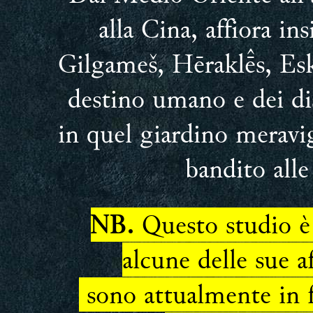
alla Cina, affiora in
Gilgameš, Hērakls, Esk
destino umano e dei dis
in quel giardino meravi
bandito alle
Questo studio è 
NB.
alcune delle sue a
sono attualmente in f