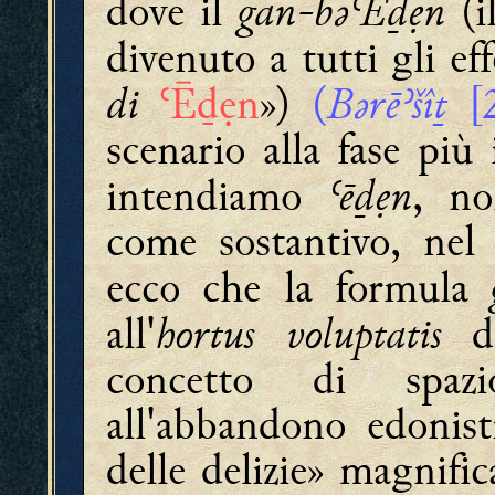
gan-bǝʿĒḏẹn
dove il
(i
divenuto a tutti gli eff
di
Bǝrēʾšîṯ
ʿĒḏẹn
»)
(
[2
scenario alla fase più
ʿēḏẹn
intendiamo
, n
come sostantivo, nel 
ecco che la formula
hortus voluptatis
all'
de
concetto di spazi
all'abbandono edonist
delle delizie» magnif