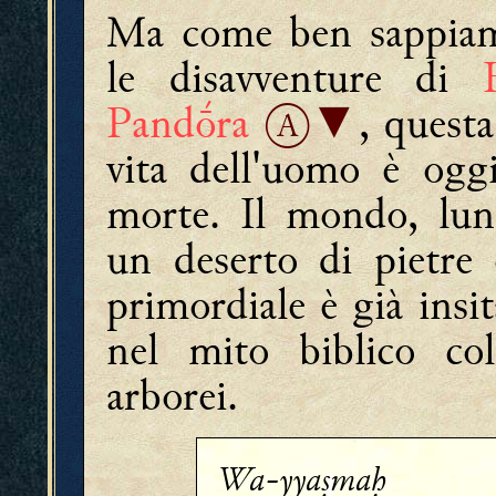
Ma come ben sappiam
le disavventure di
Ḥ
Pandṓra
Ⓐ▼
, quest
vita dell'uomo è oggi
morte. Il mondo, lung
un deserto di pietre 
primordiale è già insit
nel mito biblico co
arborei.
Wa-yyaṣmaḥ