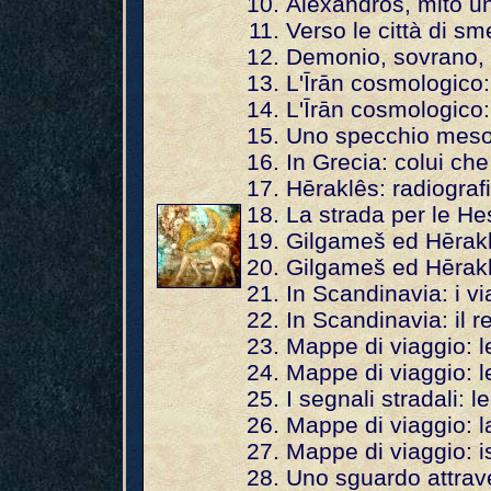
Aléxandros, mito u
Verso le città di sm
Demonio, sovrano, fi
L'Īrān cosmologico: 
L'Īrān cosmologico:
Uno specchio mesop
In Grecia: colui che
Hēraklês: radiograf
La strada per le H
Gilgameš ed Hērakl
Gilgameš ed Hēraklê
In Scandinavia: i vi
In Scandinavia: il
Mappe di viaggio: 
Mappe di viaggio: l
I segnali stradali: l
Mappe di viaggio: l
Mappe di viaggio: is
Uno sguardo attrav