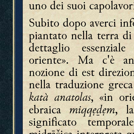
uno dei suoi capolavori
Subito dopo averci inf
piantato nella terra d
dettaglio essenzial
oriente». Ma c'è a
nozione di est direzio
nella traduzione grec
katà anatolas
, «in ori
miqqẹḏẹm
ebraica
, l
significato temporal