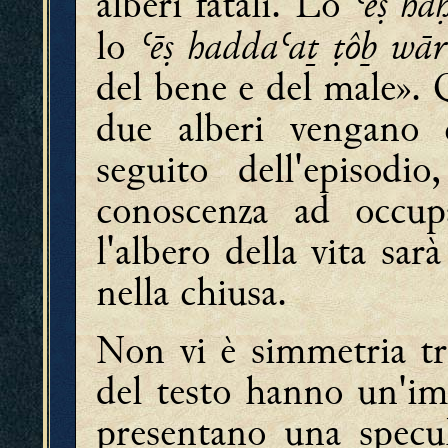
ʿēṣ ha
alberi fatali. Lo
ʿēṣ haddaʿaṯ ṭôḇ wār
lo
del bene e del male». Q
due alberi vengano c
seguito dell'episodio
conoscenza ad occup
l'albero della vita sa
nella chiusa.
Non vi è simmetria tr
del testo hanno un'i
presentano una specula