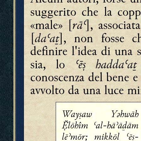
suggerito che la copp
rāʿ
«male» [
], associat
daʿaṯ
[
], non fosse ch
definire l'idea di un
ʿēṣ haddaʿa
sia, lo
conoscenza del bene e 
avvolto da una luce mi
Wayṣaw Yǝhwāh
lōhîm ʿal-hāʾāḏām
lēʾmōr; mikkōl ʿēṣ-