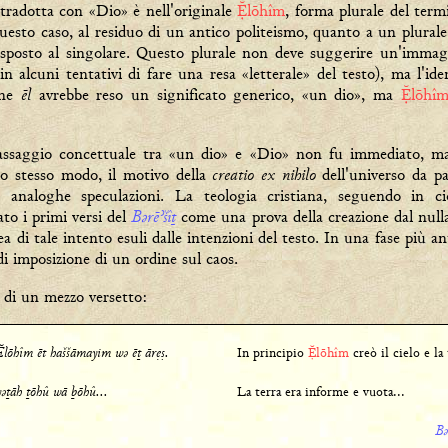
tradotta con «Dio» è nell'originale
lōhîm
, forma plurale del term
uesto caso, al residuo di un antico politeismo, quanto a un plurale
isposto al singolare. Questo plurale non deve suggerire un'immagin
 alcuni tentativi di fare una resa «letterale» del testo), ma l'ide
ēl
ine
avrebbe reso un significato generico, «un dio», ma
lōhî
assaggio concettuale tra «un dio» e «Dio» non fu immediato, ma 
creatio ex nihilo
llo stesso modo, il motivo della
dell'universo da p
i analoghe speculazioni. La teologia cristiana, seguendo in ci
Bǝrēʾšîṯ
to i primi versi del
come una prova della creazione dal nulla,
a di tale intento esuli dalle intenzioni del testo. In una fase più 
di imposizione di un ordine sul caos.
di un mezzo versetto:
 lōhîm ēt haššāmayim wǝ ēṯ ārẹṣ.
In principio
lōhîm
creò il cielo e la 
ǝṯāh ṯōhû wā ḇōhû...
La terra era informe e vuota...
Bǝ