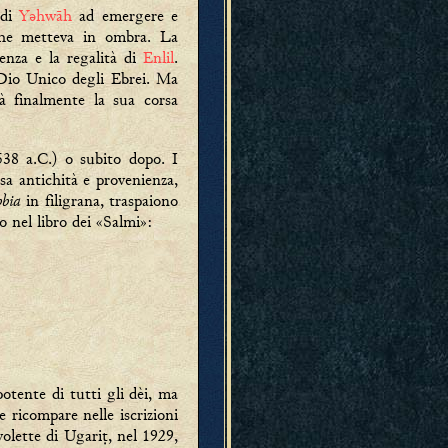
 di
Yəhwāh
ad emergere e
à che metteva in ombra. La
tenza e la regalità di
Enlil
.
 Dio Unico degli Ebrei. Ma
à finalmente la sua corsa
538 a.C.) o subito dopo. I
rsa antichità e provenienza,
bbia
in filigrana, traspaiono
o nel libro dei «Salmi»:
otente di tutti gli dèi, ma
ricompare nelle iscrizioni
volette di Ugariṭ, nel 1929,