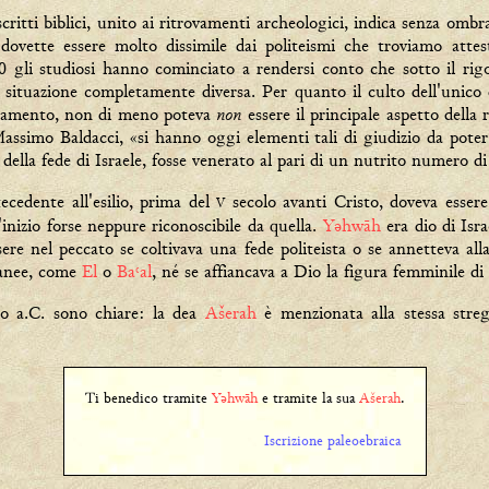
critti biblici, unito ai ritrovamenti archeologici, indica senza ombr
dovette essere molto dissimile dai politeismi che troviamo attest
50 gli studiosi hanno cominciato a rendersi conto che sotto il ri
 situazione completamente diversa. Per quanto il culto dell'unico
non
stamento, non di meno poteva
essere il principale aspetto della r
assimo Baldacci, «si hanno oggi elementi tali di giudizio da poter
della fede di Israele, fosse venerato al pari di un nutrito numero di 
tecedente all'esilio, prima del
secolo avanti Cristo, doveva esser
V
l'inizio forse neppure riconoscibile da quella.
Yəhwāh
era dio di Isr
ere nel peccato se coltivava una fede politeista o se annetteva all
ananee, come
El
o
Ba˓al
, né se affiancava a Dio la figura femminile di
o a.C. sono chiare: la dea
Ašerah
è menzionata alla stessa stre
Ti benedico tramite
Yəhwāh
e tramite la sua
Ašerah
.
Iscrizione paleoebraica