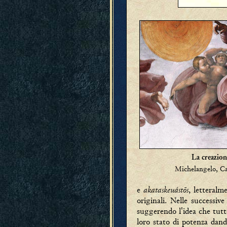
La creazione
Michelangelo, Ca
akataskeuástōs
e
, letteralm
originali. Nelle successiv
suggerendo l'idea che tutte
loro stato di potenza dan