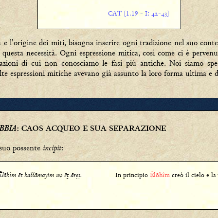
CAT [1.19 - I: -]
 l'origine dei miti, bisogna inserire ogni tradizione nel suo conte
questa necessità. Ogni espressione mitica, così come ci è pervenuta
tazioni di cui non conosciamo le fasi più antiche. Noi siamo spe
molte espressioni mitiche avevano già assunto la loro forma ultima e d
BBIA
: CAOS ACQUEO E SUA SEPARAZIONE
incipit
 suo possente
:
 lōhîm ēt haššāmayim wǝ ēṯ ārẹṣ.
In principio
lōhîm
creò il cielo e la 