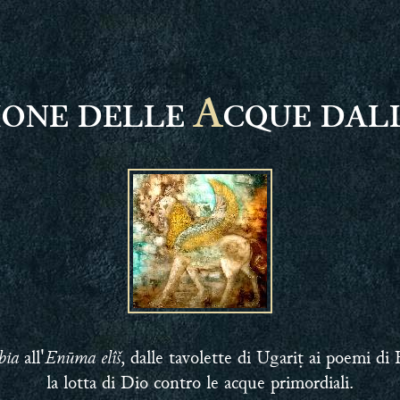
A
SIONE DELLE
CQUE DAL
bia
Enūma elîš
all'
, dalle tavolette di Ugariṭ ai poemi d
la lotta di Dio contro le acque primordiali.