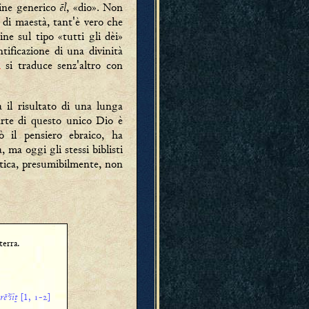
ēl
ine generico
, «dio». Non
 di maestà, tant'è vero che
e sul tipo «tutti gli dèi»
ntificazione di una divinità
m
si traduce senz'altro con
il risultato di una lunga
arte di questo unico Dio è
ò il pensiero ebraico, ha
 ma oggi gli stessi biblisti
antica, presumibilmente, non
terra.
rēʾšîṯ
[1, -]