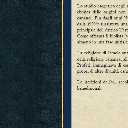
Lo studio esegetico degli s
ebraica delle origini non 
cananei. Fin dagli anni '
Bibbia
dalla
sussisteva una
principale dell'Antico Te
Come afferma il biblista M
almeno in una fase iniziale 
La religione di Israele an
della religione cananea, al
Profeti, immaginava di ess
propri di altre divinità c
Le iscrizioni dell'
secol
VIII
benedizionali.