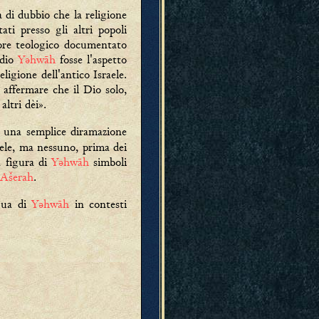
a di dubbio che la religione
ati presso gli altri popoli
gore teologico documentato
 dio
Yǝhwāh
fosse l'aspetto
eligione dell'antico Israele.
 affermare che il Dio solo,
altri dèi».
e una semplice diramazione
aele, ma nessuno, prima dei
a figura di
Yəhwāh
simboli
Ašerah
.
gua di
Yəhwāh
in contesti