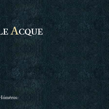
A
LE
CQUE
i Hómēros: