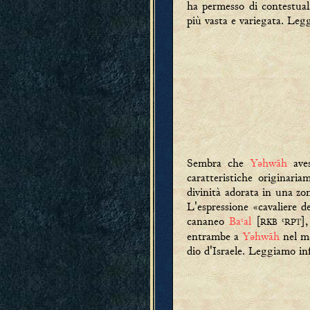
ha permesso di contestual
più vasta e variegata. Leg
Sembra che
Yəhwāh
aves
caratteristiche originari
divinità adorata in una z
L'espressione «cavaliere d
cananeo
Ba˓al
[
˓
]
RKB
RPT
entrambe a
Yəhwāh
nel mo
dio d'Israele. Leggiamo in