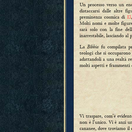
Un processo verso un eno
distaccarsi dalle altre f
preminenza cosmica di
El
Molti nomi e molte figure
sarà solo con la fine de
inarrestabile, lasciando al p
Bibbia
La
fu compilata pr
teologi che si occuparono d
adattandoli a una realtà r
molti aspetti e frammenti c
Vi traspare, com'è eviden
non è l'unico. Vi è anzi u
cananee, dove troviamo il