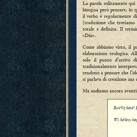
La parola solitamente qui 
bisogna però pensare, in q
il verbo è regolarmente d
(traduzione che troviamo in
totale e definita. Il term
«Dio».
Come abbiamo visto, il p
elaborazione teologica. A
solo il punto d'arrivo d
tradizionalmente interpreta
tendono a pensare che l'ide
si parlava di creazione ma 
Ma andiamo ancora avanti 
Bǝrēʾšîṯ bārāʾ
Wǝ hāʾārẹṣ hāy