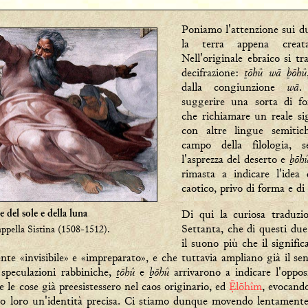
Poniamo l'attenzione sui d
la terra appena creat
Nell'originale ebraico si t
ṯōhû wā ḇōhû
decifrazione:
wā
dalla congiunzione
.
suggerire una sorta di fo
che richiamare un reale sig
con altre lingue semitic
campo della filologia,
ḇōh
l'asprezza del deserto e
rimasta a indicare l'idea
caotico, privo di forma e di
Di qui la curiosa traduzi
 del sole e della luna
Settanta, che di questi due
ppella Sistina (1508-1512).
il suono più che il signifi
ente «invisibile» e «impreparato», e che tuttavia ampliano già il se
ṯōhû
ḇōhû
e speculazioni rabbiniche,
e
arrivarono a indicare l'oppos
 le cose già preesistessero nel caos originario, ed
lōhîm
, evocando
do loro un'identità precisa. Ci stiamo dunque movendo lentamente 