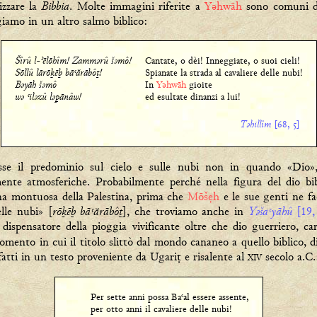
Bibbia
izzare la
. Molte immagini riferite a
Yəhwāh
sono comuni di
giamo in un altro salmo biblico:
Šîrû l-ʾēlōhîm! Zammǝrû šǝmô!
Cantate, o dèi! Inneggiate, o suoi cieli!
Sōllû lārōḵēḇ bā˓ărābôṯ!
Spianate la strada al cavaliere delle nubi!
Bǝyāh šǝmô
In
Yəhwāh
gioite
wǝ ˓ilǝzû lǝānâw!
ed esultate dinanzi a lui!
Tǝhillîm
[68, ]
se il predominio sul cielo e sulle nubi non in quando «Dio»
amente atmosferiche. Probabilmente perché nella figura del dio bib
ona montuosa della Palestina, prima che
Mōšẹh
e le sue genti ne fac
rōḵēḇ bā˓ărābôṯ
Yǝša˓yāhû
elle nubi» [
], che troviamo anche in
[19,
, dispensatore della pioggia vivificante oltre che dio guerriero, ca
mento in cui il titolo slittò dal mondo cananeo a quello biblico,
fatti in un testo proveniente da Ugariṭ e risalente al
secolo a.C.
XIV
Per sette anni possa Ba˓al essere assente,
per otto anni il cavaliere delle nubi!