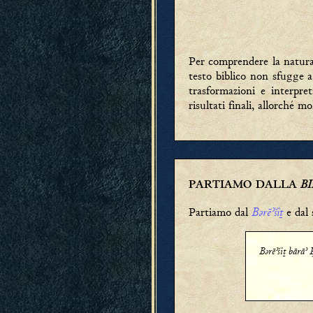
Per comprendere la natura e
testo biblico non sfugge a 
trasformazioni e interpre
risultati finali, allorché 
BI
PARTIAMO DALLA
Bǝrēʾšîṯ
Partiamo dal
e dal
Bǝrēʾšîṯ bārāʾ