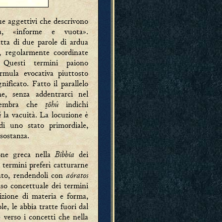
ue aggettivi che descrivono
a, «informe e vuota».
ratta di due parole di ardua
, regolarmente coordinate
 Questi termini paiono
rmula evocativa piuttosto
nificato. Fatto il parallelo
he, senza addentrarci nel
ṯōhû
 sembra che
indichi
û
la vacuità. La locuzione è
 di uno stato primordiale,
 sostanza.
Bibbia
one greca nella
dei
 termini preferì catturarne
aóratos
cato, rendendoli con
nso concettuale dei termini
izione di materia e forma,
le, le abbia tratte fuori dal
verso i concetti che nella