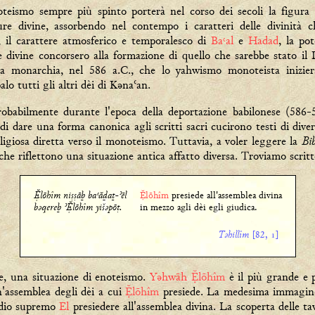
teismo sempre più spinto porterà nel corso dei secoli la figura
igure divine, assorbendo nel contempo i caratteri delle divinit
, il carattere atmosferico e temporalesco di
Ba˓al
e
Hadad
, la po
 divine concorsero alla formazione di quello che sarebbe stato il
lla monarchia, nel 586 a.C., che lo yahwismo monoteista inizier
alo tutti gli altri dèi di Kǝnaʿan.
obabilmente durante l'epoca della deportazione babilonese (586-
i dare una forma canonica agli scritti sacri cucirono testi di dive
Bi
eligiosa diretta verso il monoteismo. Tuttavia, a voler leggere la
he riflettono una situazione antica affatto diversa. Troviamo scritt
lōhîm niṣṣāḇ ba˓ăḏaṯ-ʾēl
lōhîm
presiede all'assemblea divina
bǝqereḇ ʾlōhîm yišǝpōṭ.
in mezzo agli dèi egli giudica.
Tǝhillîm
[82, ]
te, una situazione di enoteismo.
Yəhwāh
lōhîm
è il più grande e p
n'assemblea degli dèi a cui
lōhîm
presiede. La medesima immagine 
 dio supremo
El
presiedere all'assemblea divina. La scoperta delle ta