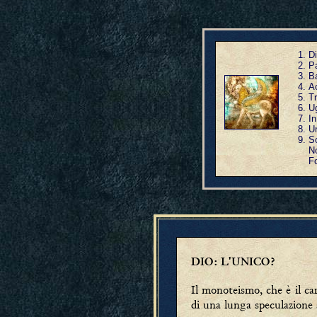
Di
Pa
Ba
Ac
Tr
Ug
In
Un
S
N
Fo
DIO: L'UNICO?
Il monoteismo, che è il car
di una lunga speculazione 