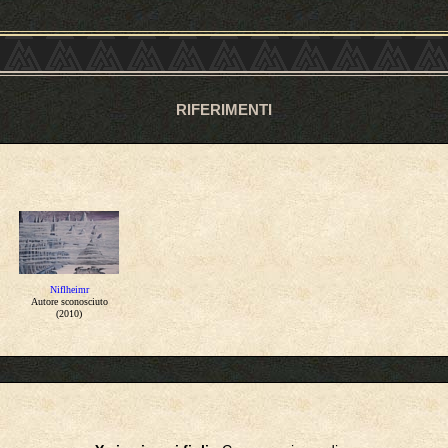
RIFERIMENTI
Niflheimr
Autore sconosciuto
(2010)