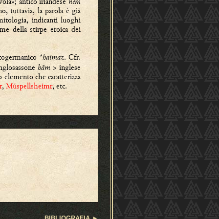
vola»; antico irlandese
nem
no, tuttavia, la parola è già
itologia, indicanti luoghi
e della stirpe eroica dei
rotogermanico
*haimaz
. Cfr.
anglosassone
hām
> inglese
o elemento che caratterizza
r
,
Múspellsheimr
, etc.
BIBLIOGRAFIA
►