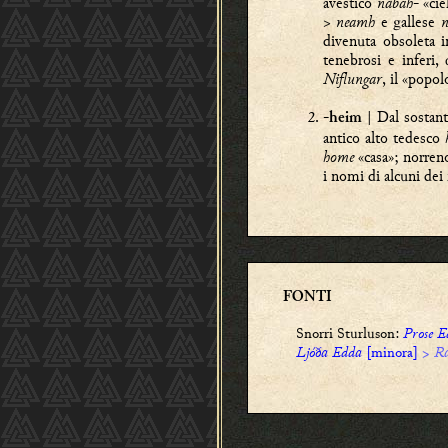
avestico
nabah
- «ci
> neamh
e gallese
n
divenuta obsoleta i
tenebrosi e inferi, 
Niflungar
, il «popol
-
| Dal sostan
heim
antico alto tedesco
home
«casa»; norre
i nomi di alcuni de
FONTI
Snorri Sturluson:
Prose E
Ljóða Edda
[minora]
>
Ra