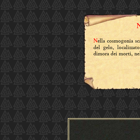
ella cosmogonia sc
N
del gelo, localizza
dimora dei morti, ne