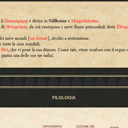
 il
Ginnungagap
è diviso in
e
Múspellsheimr
.
Niflheimr
e di
Hvergelmir
, da cui emergono i nove fiumi primordiali detti
Élivág
dei nove mondi [
nío heimar
], rivolto a settentrione.
 tutte le cose temibili.
a
Hel
, che vi pone la sua dimora. Come tale, viene confuso con il regno
 pianta una delle sue tre radici.
FILOLOGIA
ORTOGRAFIA
LEZIONE DEI
FONTI