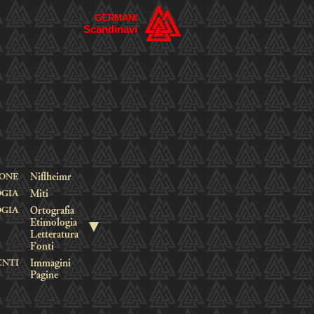
GERMANI
Scandinavi
IONE
Niflheimr
OGIA
Miti
OGIA
Ortografia
▼
Etimologia
Letteratura
Fonti
ENTI
Immagini
Pagine