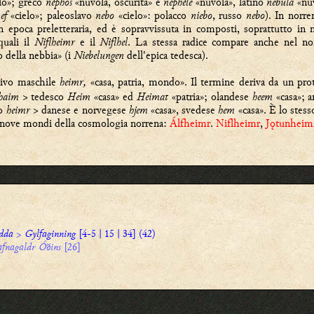
elo»; greco
néphos
«nuvola, oscurità» e
nephélē
«nuvola», latino
nebula
«nu
ef
«cielo»; paleoslavo
nebo
«cielo»: polacco
niebo
, russo
nebo
). In norre
n epoca preletteraria, ed è sopravvissuta in composti, soprattutto in m
quali il
Niflheimr
e il
Niflhel
. La stessa radice compare anche nel nom
o della nebbia» (i
Niebelungen
dell'epica tedesca).
tivo maschile
heimr,
«casa, patria, mondo». Il termine deriva da un p
haim
> tedesco
Heim
«casa»
ed
Heimat
«patria»; olandese
heem
«casa»; 
no
heimr
> danese e norvegese
hjem
«casa», svedese
hem
«casa». È lo stess
i nove mondi della cosmologia norrena:
Álfheimr
.
Niflheimr
,
Jǫtunheim
dda
>
Gylfaginning
[4-5 | 15 | 34] (42)
fnagaldr Óðins
[26]