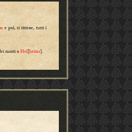
ar
e poi, si ritiene, tutti i
 dei morti o
Hel
[
heimr
]
.