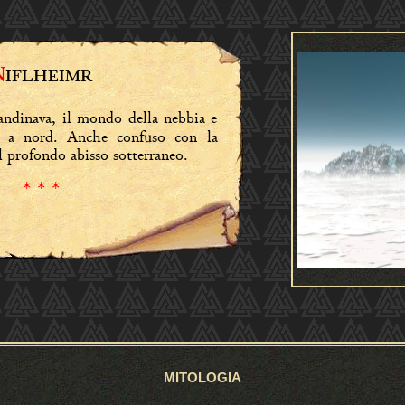
N
IFLHEIMR
andinava, il mondo della nebbia e
to a nord. Anche confuso con la
l profondo abisso sotterraneo.
* * *
MITOLOGIA