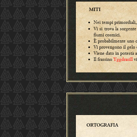
MITI
Nei tempi primordiali,
Vi si trova la sorgent
fiumi cosmici.
È probabilmente uno 
Vi provengono il gelo e
Viene dato in potestà 
Il frassino
Yggdrasill
vi
ORTOGRAFIA