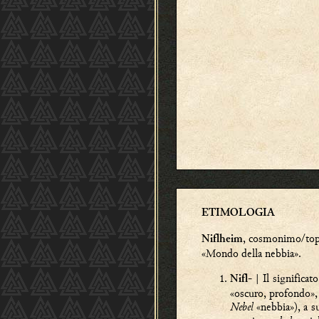
ETIMOLOGIA
, cosmonimo/to
Niflheim
«Mondo della nebbia».
| Il significat
Nifl-
«oscuro, profondo»
Nebel
«nebbia»), a 