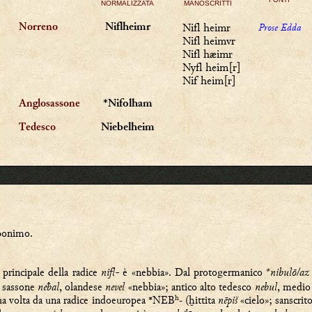
NORMALIZZATA
MANOSCRITTI
Nifl heimr
Prose Edda
Niflheimr
Norreno
Nifl heimvr
Nifl hæimr
Nyfl heim[r]
Nif heim[r]
]
*Nifolham
Anglosassone
r
]
Niebelheim
Tedesco
ponimo.
o principale della radice
nifl-
è «nebbia». Dal protogermanico
*nibulō/az
, sassone
neƀal
, olandese
nevel
«nebbia»; antico alto tedesco
nebul
, medio
sua volta da una radice indoeuropea *NEBʰ
(ḫittita
nēpiš
«cielo»; sanscrit
-