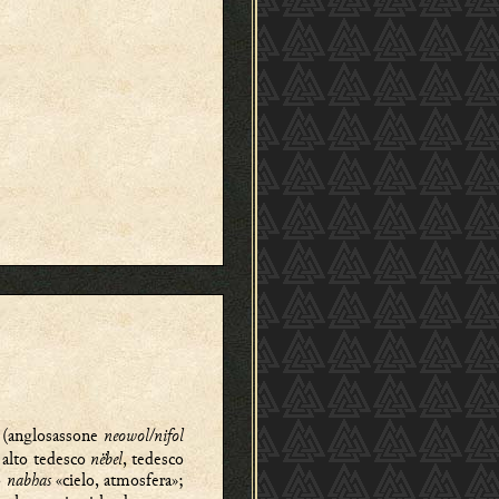
(anglosassone
neowol/nifol
 alto tedesco
nëbel
, tedesco
o
nabhas
«cielo, atmosfera»;