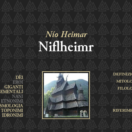
Nío Heimar
Niflheimr
DEFINIZ
MITOL
FILOL
RIFERIM