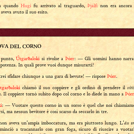
ma quando
Hugi
fu arrivato al traguardo,
Þjálfi
non era ancora 
aveva avuto il suo esito.
OVA DEL CORNO
 punto,
Útgarðaloki
si rivolse a
Þórr
: — Gli uomini hanno narrat
 potenza. In quali prove vuoi dunque misurarti?
ei sfidare chiunque a una gara di bevute! — rispose
Þórr
.
vít
tgarðaloki
chiamò il suo coppiere e gli ordinò di prendere il
n
. Il coppiere tornò subito dopo col corno e lo diede in mano a
Þórr
i
: — Vuotare questo corno in un sorso è quel che noi chiamia
si, ma nessun bevitore è così scarso da seccarlo in tre.
áss
non aveva un'ampia imboccatura, ma era piuttosto lungo. L'
av
minciò a tracannarlo con gran foga, sicuro di riuscire a vuotar