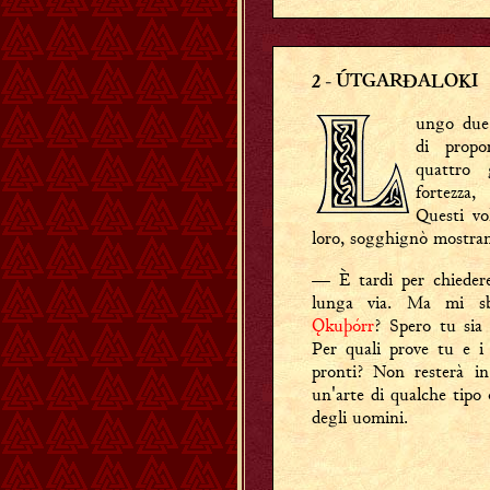
2
ÚTGARĐALOKI
-
ungo due
di propo
quattro 
fortezza
Questi vo
loro, sogghignò mostrand
— È tardi per chiedere
lunga via. Ma mi sb
Ǫkuþórr
? Spero tu sia
Per quali prove tu e i
pronti? Non resterà i
un'arte di qualche tipo 
degli uomini.