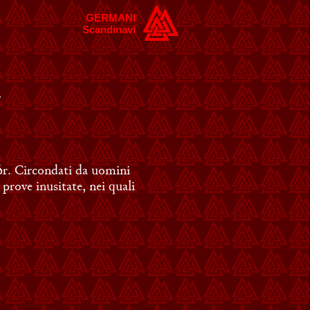
GERMANI
Scandinavi
ðr. Circondati da uomini
prove inusitate, nei quali