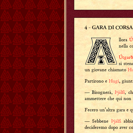
4
- GARA DI CORSA
llora
Ú
nella 
Útgarð
si sten
un giovane chiamato
Hu
Partirono e
Hugi
, giunt
— Bisognerà,
Þjálfi
, c
ammettere che qui non è
Fecero un'altra gara e
— Sebbene
Þjálfi
abbia
decideremo dopo aver cor