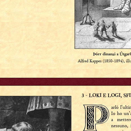
Þórr dinanzi a Útgar
Alfred Kappes (1850-1894), ill
3
- LOKI E LOGI, S
arlò l'ul
Io ho un'a
a metter
nessuno, 