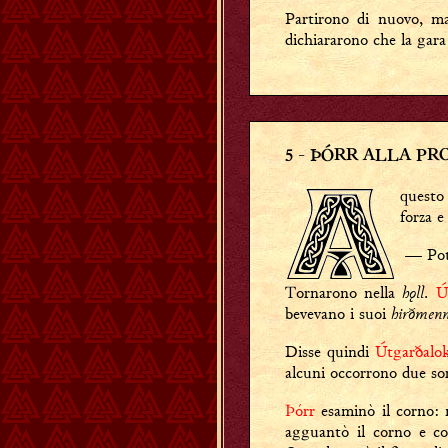
Partirono di nuovo, 
dichiararono che la gara 
5
- ÞÓRR ALLA PR
questo
forza e
— Potr
hǫll
Tornarono nella
.
Ú
hirðmen
bevevano i suoi
Disse quindi
Útgarðalok
alcuni occorrono due sor
Þórr
esaminò il corno: 
agguantò il corno e co