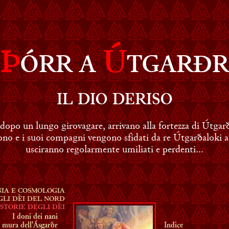
Þ
Ú
ÓRR A
TGARĐR
IL DIO DERISO
 dopo un lungo girovagare, arrivano alla fortezza di Útgar
uono e i suoi compagni vengono sfidati da re Útgarðaloki a 
usciranno regolarmente umiliati e perdenti...
IA E COSMOLOGIA
GLI DÈI DEL NORD
STORIE DEGLI DÈI
I doni dei nani
 mura dell'Ásgarðr
Indice