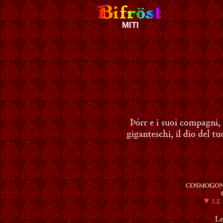
MITI
Þórr e i suoi compagni,
giganteschi, il dio del t
COSMOGON
▼ LE 
Le