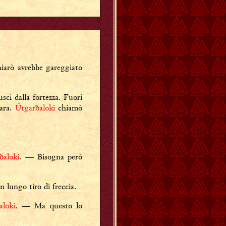
hiarò avrebbe gareggiato
scì dalla fortezza. Fuori
gara.
Útgarðaloki
chiamò
ðaloki
. — Bisogna però
 lungo tiro di freccia.
aloki
. — Ma questo lo