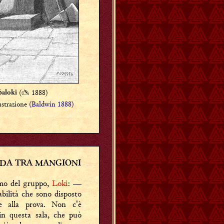
(
✍
1888)
ðaloki
ustrazione
(Baldwin 1888)
FIDA TRA MANGIONI
timo del gruppo,
Loki
: —
bilità che sono disposto
e alla prova. Non c'è
in questa sala, che può