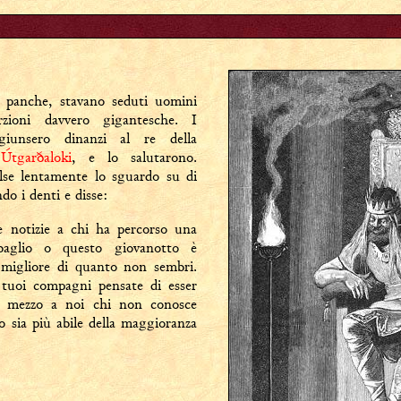
 panche, stavano seduti uomini
rzioni davvero gigantesche. I
giunsero dinanzi al re della
,
Útgarðaloki
, e lo salutarono.
lse lentamente lo sguardo su di
o i denti e disse:
 notizie a chi ha percorso una
aglio o questo giovanotto è
 migliore di quanto non sembri.
 tuoi compagni pensate di esser
n mezzo a noi chi non conosce
o sia più abile della maggioranza