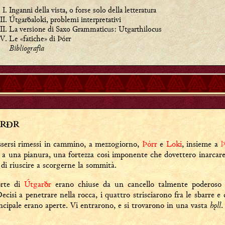
Inganni della vista, o forse solo della letteratura
Útgarðaloki, problemi interpretativi
La versione di Saxo Grammaticus: Utgarthilocus
Le «fatiche» di Þórr
Bibliografia
ARĐR
ssersi rimessi in cammino, a mezzogiorno,
Þórr
e
Loki
, insieme a
Þ
a una pianura, una fortezza così imponente che dovettero inarcare i
di riuscire a scorgerne la sommità.
rte di
Útgarðr
erano chiuse da un cancello talmente poderos
cisi a penetrare nella rocca, i quattro strisciarono fra le sbarre e 
hǫll
rincipale erano aperte. Vi entrarono, e si trovarono in una vasta
.