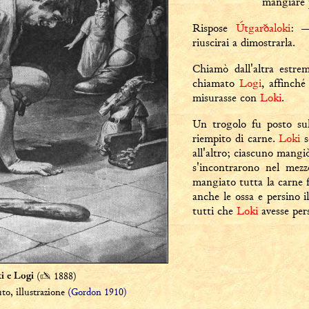
mangiare 
Rispose
Útgarðaloki
: —
riuscirai a dimostrarla.
Chiamò dall'altra estre
chiamato
Logi
, affinché
misurasse con
Loki
.
Un trogolo fu posto sul
riempito di carne.
Loki
s
all'altro; ciascuno mangi
s'incontrarono nel me
mangiato tutta la carne f
anche le ossa e persino i
tutti che
Loki
avesse pers
(
✍
1888)
i e Logi
to, illustrazione
(Gordon 1910)