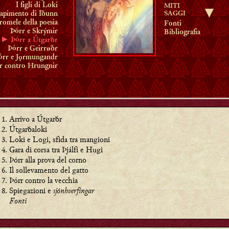
I figli di Loki
MITI
▼
SAGGI
rapimento di Iðunn
romele della poesia
Fonti
Þórr e Skrýmir
Bibliografia
► Þórr a Útgarðr
Þórr e Geirrøðr
órr e Jǫrmungandr
r contro Hrungnir
Arrivo a Útgarðr
Útgarðaloki
Loki e Logi, sfida tra mangioni
Gara di corsa tra Þjálfi e Hugi
Þórr alla prova del corno
Il sollevamento del gatto
Þórr contro la vecchia
Spiegazioni e
sjónhverfingar
Fonti