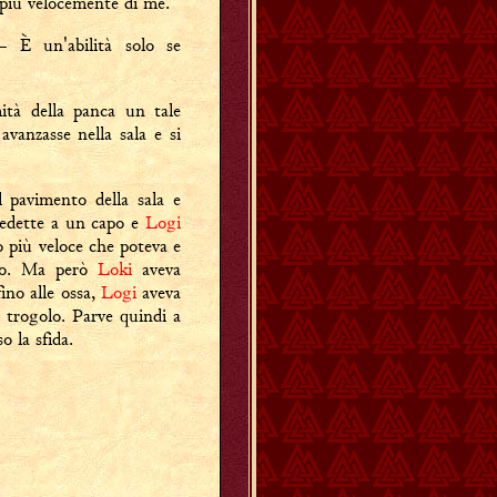
più velocemente di me.
 È un'abilità solo se
mità della panca un tale
 avanzasse nella sala e si
 pavimento della sala e
edette a un capo e
Logi
ò più veloce che poteva e
zzo. Ma però
Loki
aveva
ino alle ossa,
Logi
aveva
l trogolo. Parve quindi a
o la sfida.