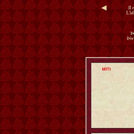
◄
Il 
L'id
Þ
Þór
MITI