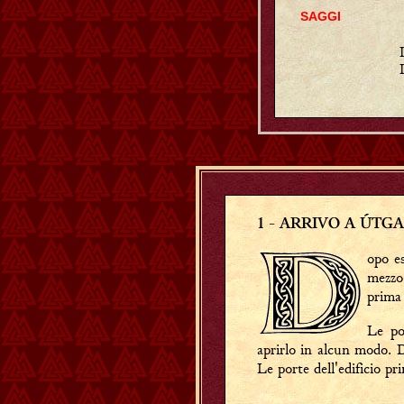
SAGGI
1
- ARRIVO A ÚTG
opo e
mezzo 
prima 
Le po
aprirlo in alcun modo. De
Le porte dell'edificio p