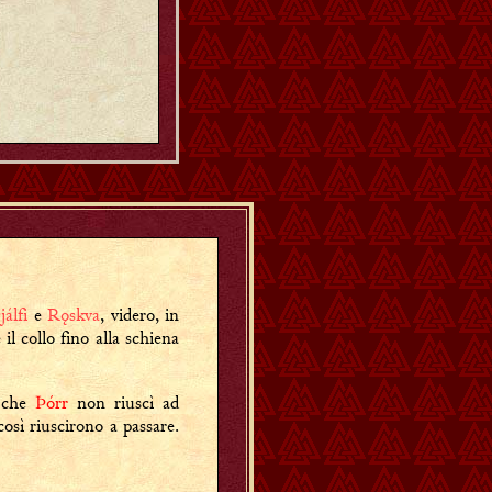
jálfi
e
Rǫskva
, videro, in
l collo fino alla schiena
o che
Þórr
non riuscì ad
così riuscirono a passare.