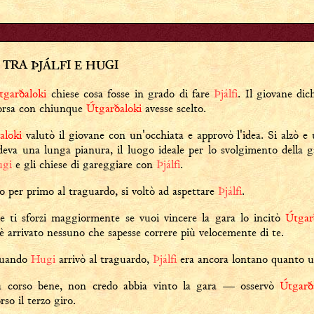
 TRA ÞJÁLFI E HUGI
tgarðaloki
chiese cosa fosse in grado di fare
Þjálfi
. Il giovane dic
corsa con chiunque
Útgarðaloki
avesse scelto.
aloki
valutò il giovane con un'occhiata e approvò l'idea. Si alzò e u
deva una lunga pianura, il luogo ideale per lo svolgimento della 
gi
e gli chiese di gareggiare con
Þjálfi
.
o per primo al traguardo, si voltò ad aspettare
Þjálfi
.
he ti sforzi maggiormente se vuoi vincere la gara lo incitò
Útgar
 arrivato nessuno che sapesse correre più velocemente di te.
 quando
Hugi
arrivò al traguardo,
Þjálfi
era ancora lontano quanto un
 corso bene, non credo abbia vinto la gara — osservò
Útgarð
so il terzo giro.