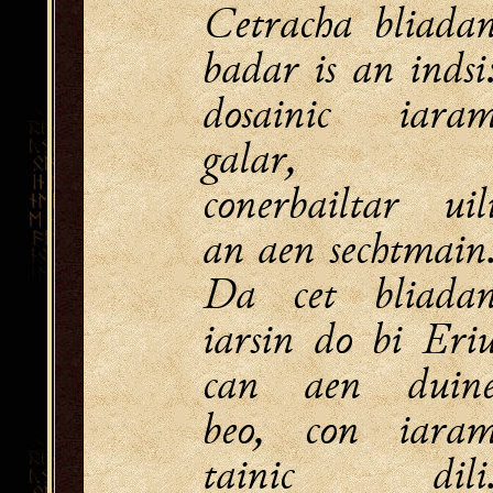
Cetracha bliada
badar is an indsi
dosainic iara
galar,
conerbailtar uil
an aen sechtmain
Da cet bliada
iarsin do bi Eri
can aen duin
beo, con iara
tainic dili