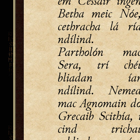
ém Cessair inge
Betha meic Nóe
cethracha lá rí
ndílind.
Partholón ma
Sera, trí ché
bliadan ía
ndílind. Neme
mac Agnomain d
Grecaib Scithía, 
cind tricha