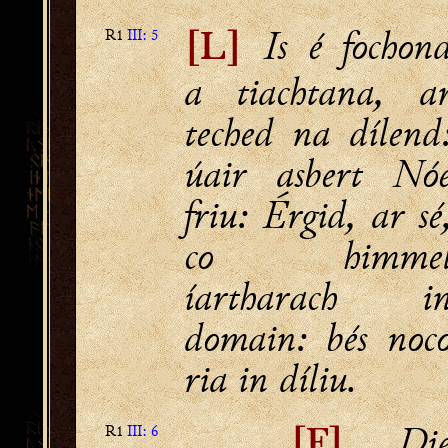
Is é fochon
R1
III: 5
[L]
a tiachtana, a
teched na dílend
úair asbert Nó
friu: Érgid, ar sé
co himme
íartharach i
domain: bés noc
ria in díliu.
Di
R1
III: 6
[F]