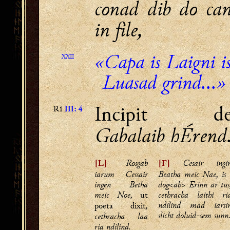
conad dib do ca
in file,
«Capa is Laigni i
XXII
Luasad grind...»
Incipit d
R1
III: 4
Gabalaib hÉrend
Rosgab
Cesair ingi
[L]
[F]
iarum Cessair
Beatha meic Nae, is 
ingen Betha
dog<ab> Erinn ar tus
meic Noe,
cethracha laithi ri
ut
ndilind mad iarsi
,
poeta dixit
slicht doluid-sem sunn
cethracha laa
ria ndilind.