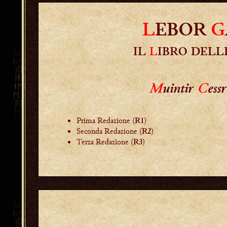
L
EBOR
G
IL
L
IBRO DEL
M
uintir
C
ess
Prima Redazione (
)
R1
Seconda Redazione (
)
R2
Terza Redazione (
)
R3