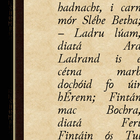
hadnacht, i car
mór Slébe Betha
– Ladru lúam
diatá Ar
Ladrand is 
cétna mar
dochóid fo úi
hÉrenn; Fintá
mac Bochra
diatá Fer
Fintáin ós Tu