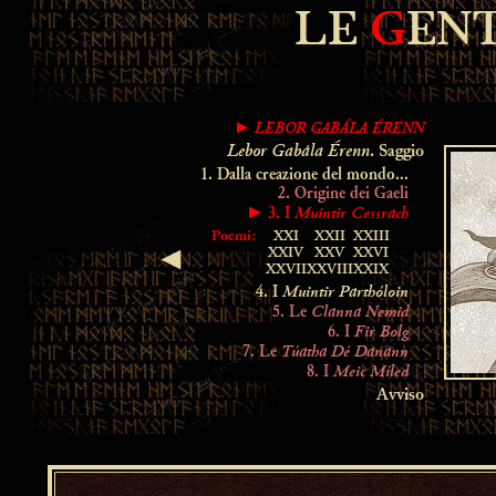
LE
G
ENT
LEBOR GABÁLA ÉRENN
►
Lebor Gabála Érenn
. Saggio
1. Dalla creazione del mondo...
2. Origine dei Gaeli
Muintir Cessrach
► 3. I
Poemi:
XXI
XXII
XXIII
XXIV
XXV
XXVI
◄
XXVII
XXVIII
XXIX
Muintir Parthóloin
4. I
Clanna Nemid
5. Le
Fir Bolg
6. I
Túatha Dé Danann
7. Le
Meic Míled
8. I
Avviso