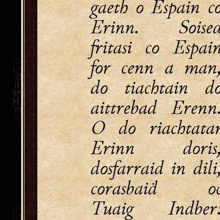
gaeth o Espain c
Erinn. Soise
fritasi co Espai
for cenn a man
do tiachtain d
aittrebad Erenn
O do riachtata
Erinn doris
dosfarraid in dili
corasbaiḋ o
Tuaig Indber