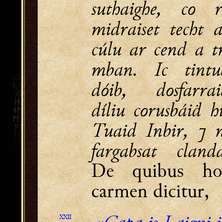
suthaighe, co r
midraiset techt 
cúlu ar cend a t
mban. Ic tintu
dóib, dosfarrai
díliu corusbáiḋ h
Tuaid Inbir, ⁊ n
fargabsat clanda
De quibus ho
carmen dicitur,
XXII