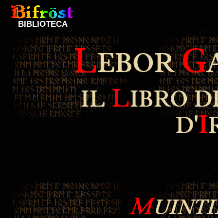
BIBLIOTECA
L
G
EBOR
L
IL
IBRO 
I
D'
M
UINT