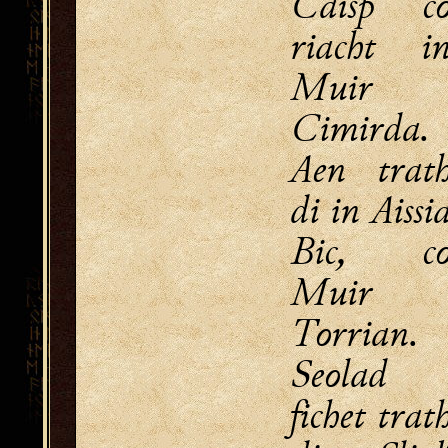
Caisp c
riacht i
Muir
Cimirda.
Aen trat
di in Aissi
Bic, c
Muir
Torrian.
Seolad
fichet trat