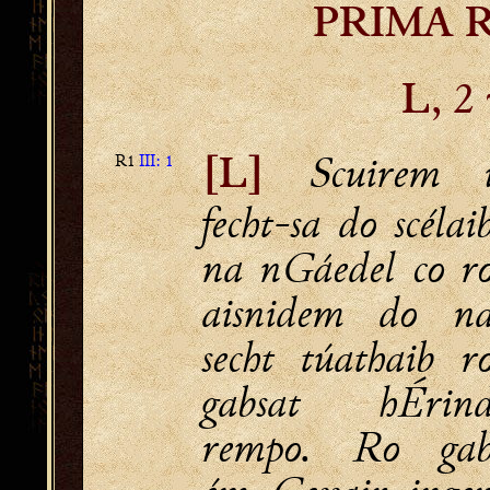
PRIMA R
, 2
L
Scuirem 
R1
III: 1
[L]
fecht-sa do scélai
na nGáedel co r
aisnidem do n
secht túathaib r
gabsat hÉrin
rempo. Ro ga