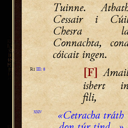
Tuinne. Atbat
Cessair i Cúi
Chesra l
Connachta, con
cóicait ingen.
Amai
R1
III: 8
[F]
isbert i
fili,
«Cetracha tráth
XXIV
don túr tind...»