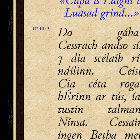
«Capa is Laigni i
Luasad grind...»
Do gábai
R2
III: 3
Cessrach andso sí
⁊ dia scélaib rí
ndílinn. Ceist
Cia céta roga
hÉrinn ar tús, í
tustin talman
Nínsa. Cessair
ingen Betha mei