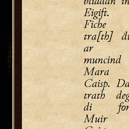
bliadan i
Eigift.
Fiche
tra[th] ḋ
ar
muncind
Mara
Caisp. D
trath de
di fo
Muir