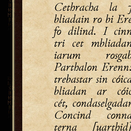
Cethracha la 
bliadain ro bi Er
fo dilind. I cin
tri cet mbliada
iarum rosga
Parthalon Erenn
trebastar sin cóic
bliadan ar cói
cét, condaselgada
Concind conn
terna [uarthid