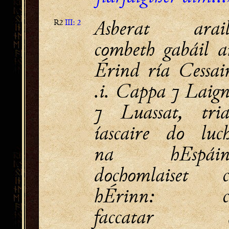
Asberat arail
R2
III: 2
combeth gabáil a
Érind ría Cessai
.i. Cappa ⁊ Laig
⁊ Luassat, tria
íascaire do luch
na hEspáin
dochomlaiset c
hÉrinn: c
faccatar 