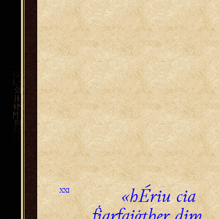
«hÉriu cia
XXI
ḟiarfaiġther dim...