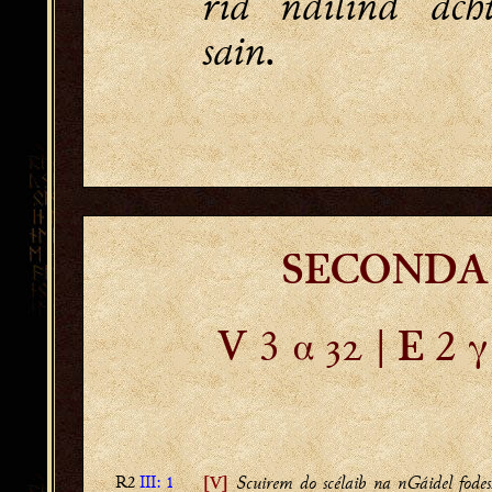
ría ndílind ach
sain.
SECONDA 
3 α  |
2 γ
V
E
R2
III: 1
Scuirem do scélaib na nGáidel fodes
[V]