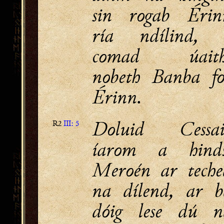
sin rogab Érin
ría ndílind, 
comad úaith
nobeth Banba fo
Érinn.
Doluid Cessai
R2
III: 5
íarom a hinds
Meroén ar teche
na dílend, ar b
dóig lese dú n