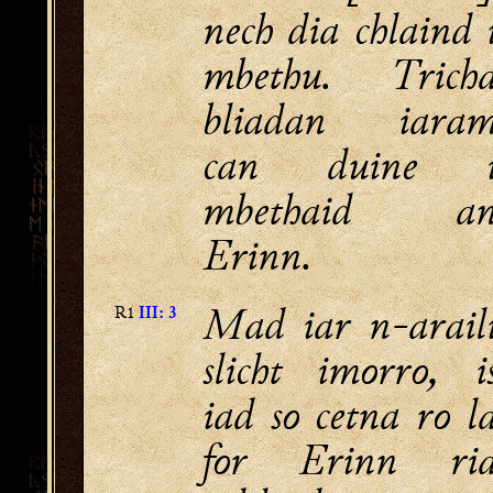
nech dia chlaind 
mbethu. Trich
bliadan iara
can duine 
mbethaid a
Erinn.
Mad iar n-arail
R1
III: 3
slicht imorro, i
iad so cetna ro l
for Erinn ri