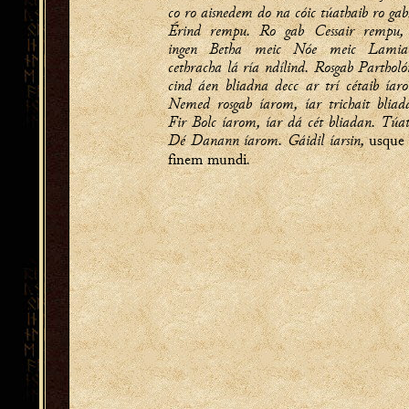
co ro aisnedem do na cóic túathaib ro gab
Érind rempu. Ro gab Cessair rempu, 
ingen Betha meic Nóe meic Lamiac
cethracha lá ría ndílind. Rosgab Partholó
cind áen bliadna decc ar trí cétaib íar
Nemed rosgab íarom, íar trichait bliad
Fir Bolc íarom, íar dá cét bliadan. Túa
Dé Danann íarom. Gáidil íarsin,
usque
.
finem mundi