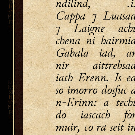
ndilind, .i
Cappa ⁊ Luasa
⁊ Laigne ach
chena ni hairmi
Gabala iad, a
nir aittrebsa
iath Erenn. Is e
so imorro dosfuc 
n-Erinn: a tech
do iascach fo
muir, co ra seit i