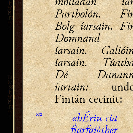
mbliadan ía
Partholón. Fi
Bolg íarsain. Fi
Domnand
íarsain. Galiói
íarsain. Túath
Dé Danan
íartain:
und
Fintán cecinit:
«hÉriu cia
XXI
ḟiarfaiġther