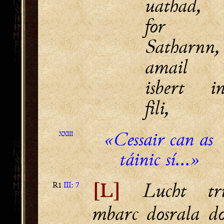
uathad,
for
Satharnn,
amail
isbert i
fili,
«Cessair can as
XXIII
táinic sí...»
Lucht tr
R1
III: 7
[L]
mbarc dosrala d