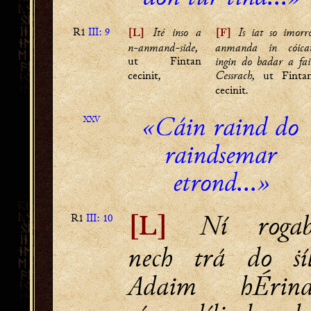
R1
III: 9
Ité inso a
Is iat so imorr
[L]
[F]
n-anmand-side,
anmanda in cóica
ut Fintan
ingin do badar a fai
,
Cessrach,
cecinit
ut Finta
.
cecinit
«Cáin raind do
XXV
raindsemar
etrond...»
Ní roga
R1
III: 10
[L]
nech trá do ṡí
Adaim hÉrin