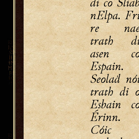
di co Slia
nElpa. Fr
re na
trath d
asen c
Espain.
Seolaḋ nó
trath di 
Esbain c
Érinn.
Cóic