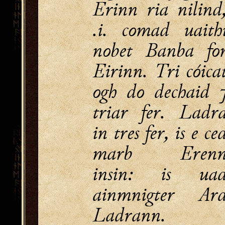
Erinn ria nilind
.i. comad uaith
nobet Banba fo
Eirinn. Tri cóica
ogh do dechaid 
triar fer. Ladr
in tres fer, is e ce
marb Eren
insin: is ua
ainmnigter Ar
Ladrann.