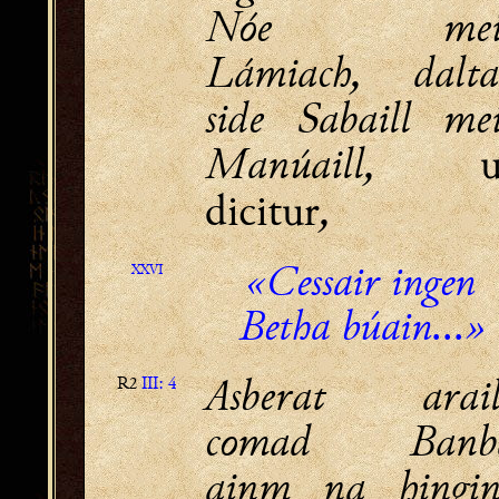
Nóe mei
Lámiach, dalta
side Sabaill mei
Manúaill,
u
,
dicitur
«Cessair ingen
XXVI
Betha búain...»
Asberat arail
R2
III: 4
comad Banb
ainm na hingin