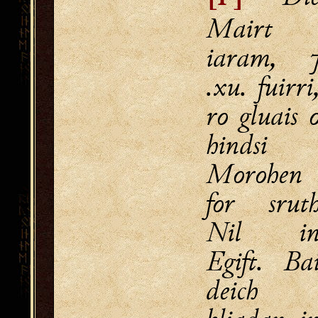
Mairt
iaram, 
.xu. fuirri
ro gluais 
hindsi
Morohen
for srut
Nil i
Egift. Ba
deich