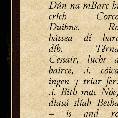
Dún na mBarc h
crích Corc
Duibne. R
báttea dí bar
díb. Térn
Cessair, lucht 
bairce, .i. cóic
ingen ⁊ triar fer
.i. Bith mac Nóe
diatá slíab Beth
– is and r