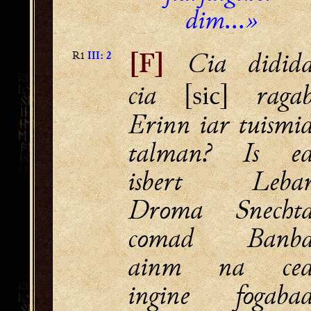
dim...»
Cia didid
R1
III: 2
[F]
cia
raga
[sic]
Erinn iar tuismi
talman? Is e
isbert Leba
Droma Snecht
comad Banb
ainm na ce
ingine fogaba