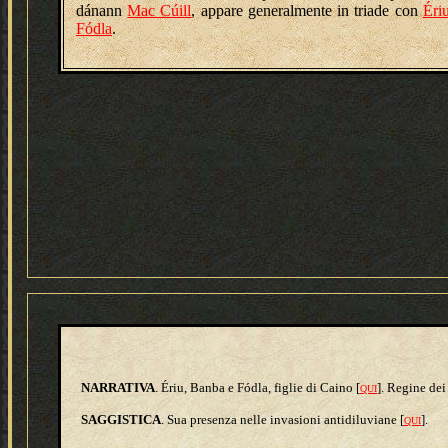
dánann
Mac Cúill
, appare generalmente in triade con
Éri
Fódla
.
NARRATIVA
. Ériu, Banba e Fódla, figlie di Caino [
]. Regine de
QUI
SAGGISTICA
. Sua presenza nelle invasioni antidiluviane [
].
QUI