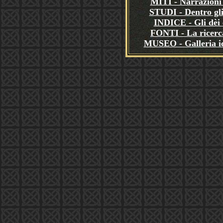
MITI - Narrazioni 
STUDI - Dentro gli
INDICE - Gli dèi e
FONTI - La ricerca
MUSEO - Galleria i