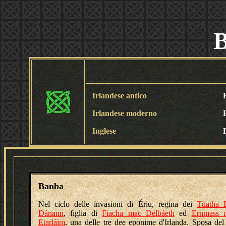
Irlandese antico
Irlandese moderno
Inglese
Banba
Nel ciclo delle invasioni di Ériu, regina dei
Túatha 
Dánann
, figlia di
Fiacha mac Delbáeth
ed
Ernmass n
Etarláim
, una delle tre dee eponime d'Irlanda. Sposa del