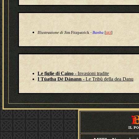
Illustrazione
di
Jim Fitzpatrick -
Banba
[
]
QUI
Le figlie di Caino
- Invasioni tradite
I Túatha Dé Dánann
- Le Tribù della dea Danu