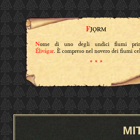
F
JǪRM
ome di uno degli undici fiumi primo
N
Élivágar
. È compreso nel novero dei fiumi cel
* * *
MI