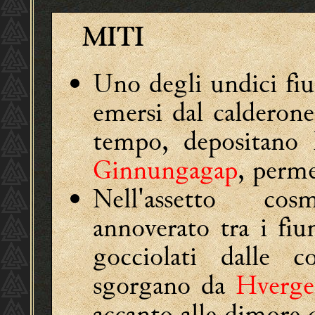
MITI
Uno degli undici fi
emersi dal calderon
tempo, depositano l
Ginnungagap
, perme
Nell'assetto cos
annoverato tra i fi
gocciolati dalle 
sgorgano da
Hverge
accanto alle dimore d