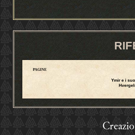
RIF
PAGINE
Ymir e i suo
Hverge
Creazi