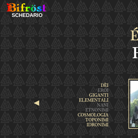
SCHEDARIO
É
◄