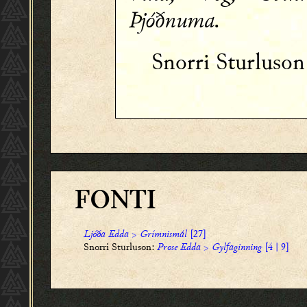
Þjóðnuma.
Snorri Sturluso
FONTI
Ljóða Edda
>
Grímnismál
[27]
Snorri Sturluson:
Prose Edda
>
Gylfaginning
[4 | 9]