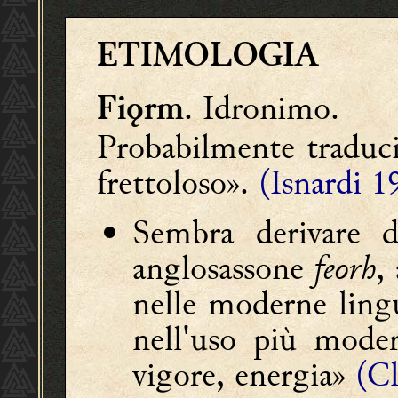
ETIMOLOGIA
. Idronimo.
Fiǫrm
Probabilmente traduci
frettoloso».
(Isnardi 1
Sembra derivare 
anglosassone
feorh
,
nelle moderne ling
nell'uso più modern
vigore, energia»
(Cl