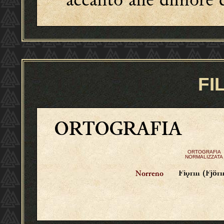
FI
ORTOGRAFIA
ORTOGRAFIA
NORMALIZZATA
Fiǫrm (Fjör
Norreno