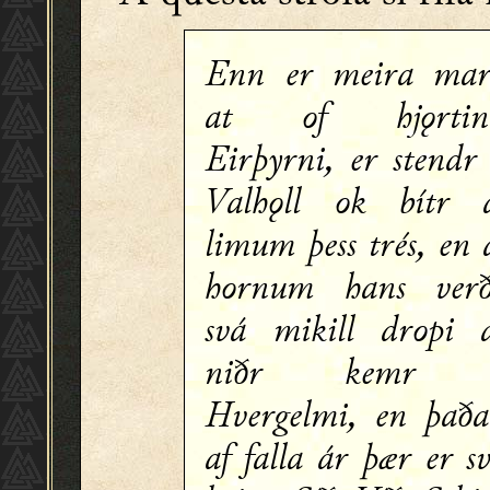
Enn er meira ma
at of hjǫrtin
Eirþyrni, er stendr
Valhǫll ok bítr 
limum þess trés, en 
hornum hans ver
svá mikill dropi 
niðr kemr 
Hvergelmi, en það
af falla ár þær er s