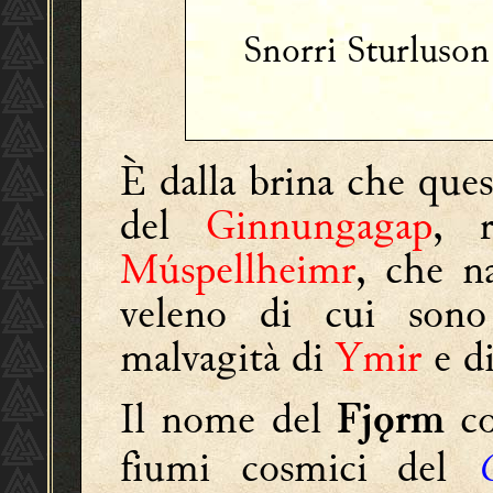
Snorri Sturluso
È dalla brina che ques
del
Ginnungagap
, r
Múspellheimr
, che n
veleno di cui sono 
malvagità di
Ymir
e di
Il nome del
co
Fjǫrm
fiumi cosmici del