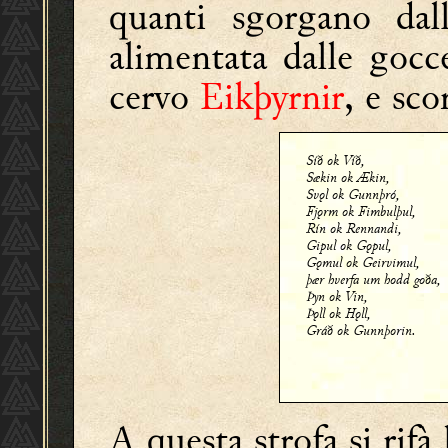
quanti sgorgano da
alimentata dalle gocc
cervo
Eikþyrnir
, e sco
Síð ok Víð,
Sækin ok Ækin,
Svǫl ok Gunnþró,
Fjǫrm ok Fimbulþul,
Rín ok Rennandi,
Gipul ok Gǫpul,
Gǫmul ok Geirvimul,
þær hverfa um hodd goða,
Þyn ok Vin,
Þǫll ok Hǫll,
Gráð ok Gunnþorin.
A questa strofa si rifà