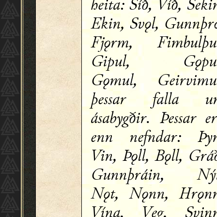
heita: Síð, Víð, Seki
Ekin, Svǫl, Gunnþr
Fjǫrm, Fimbulþu
Gipul, Gǫpul
Gǫmul, Geirvimu
þessar falla u
ásabygðir. Þessar e
enn nefndar: Þy
Vin, Þǫll, Bǫll, Grá
Gunnþráin, Nýt
Nǫt, Nǫnn, Hrǫn
Vína, Veg, Svin