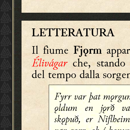
LETTERATURA
Il fiume
appar
Fjǫrm
Élivágar
che, stando 
del tempo dalla sorge
Fyrr var þat mǫrgu
ǫldum en jǫrð va
skǫpuð, er Niflheim