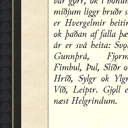
var gǫrr, ok í honu
miðjum liggr bruðr 
er Hvergelmir heiti
ok þaðan af falla þ
ár er svá heita: Svǫ
Gunnþrá, Fjǫrm
Fimbul, Þul, Slíðr 
Hríð, Sylgr ok Ylgr
Víð, Leiptr. Gjǫll 
næst Helgrindum.