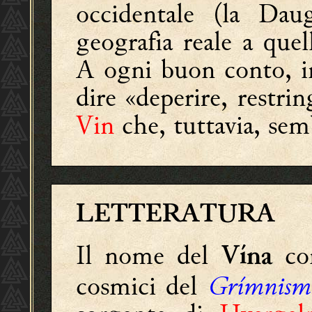
occidentale (la Daug
geografia reale a que
A ogni buon conto, i
dire «deperire, restri
Vin
che, tuttavia, sem
LETTERATURA
Il nome del
com
Vína
cosmici del
Grímnism