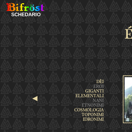
SCHEDARIO
É
◄