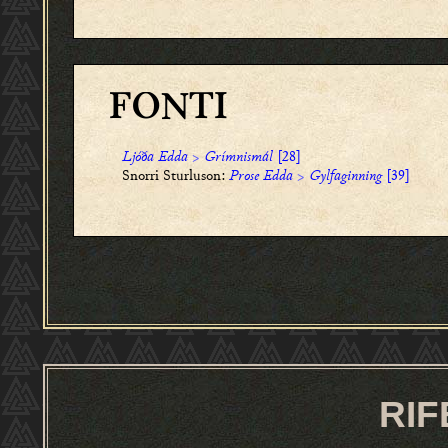
FONTI
Ljóða Edda
>
Grímnismál
[28]
Snorri Sturluson:
Prose Edda
>
Gylfaginning
[39]
RIF