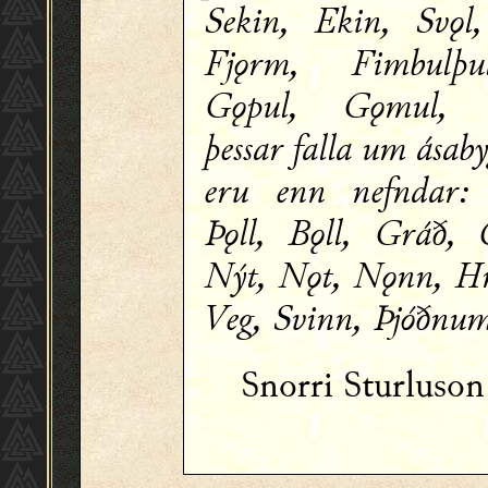
Sekin, Ekin, Svǫl
Fjǫrm, Fimbulþu
Gǫpul, Gǫmul, G
þessar falla um ásaby
eru enn nefndar:
Þǫll, Bǫll, Gráð, 
Nýt, Nǫt, Nǫnn, Hr
Veg, Svinn, Þjóðnu
Snorri Sturluso