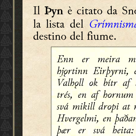
Il
è citato da Sno
Þyn
la lista del
Grímnism
destino del fiume.
Enn er meira m
hjǫrtinn Eirþyrni, 
Valhǫll ok bítr af
trés, en af hornum
svá mikill dropi at
Hvergelmi, en þaðan
þær er svá heita: