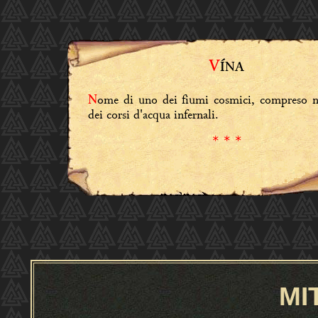
V
ÍNA
ome di uno dei fiumi cosmici, compreso n
N
dei corsi d'acqua infernali.
* * *
MI