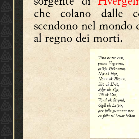
sorgente di
Hvergel
che colano dalle 
scendono nel mondo d
al regno dei morti.
Vína heitir enn,
ǫnnor Vegsvinn,
þriðja Þjóðnuma,
Nyt ok Nǫt,
Nǫnn ok Hrǫnn,
Slíð ok Hrið,
Sylgr ok Ylgr,
Víð ok Ván,
Vǫnd ok Strǫnd,
Gjǫll ok Leiptr,
þær falla gumnom nær,
en falla til heilar heðan.