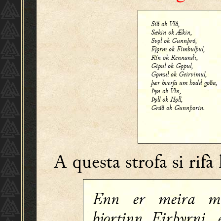
Síð ok Víð,
Sækin ok Ækin,
Svǫl ok Gunnþró,
Fjǫrm ok Fimbulþul,
Rín ok Rennandi,
Gipul ok Gǫpul,
Gǫmul ok Geirvimul,
þær hverfa um hodd goða,
Þyn ok Vin,
Þǫll ok Hǫll,
Gráð ok Gunnþorin.
A questa strofa si rifà
Enn er meira m
hjǫrtinn Eirþyrni, 