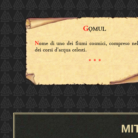
G
Ǫ
MUL
ome di uno dei fiumi cosmici, compreso ne
N
dei corsi d'acqua celesti.
* * *
MI