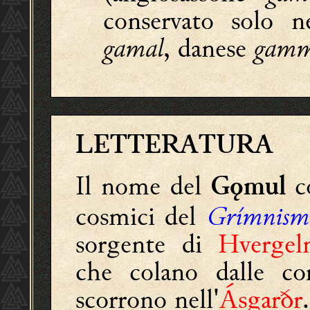
conservato solo ne
gamal
, danese
gamm
LETTERATURA
Il nome del
c
Gǫmul
cosmici del
Grímnism
sorgente di
Hvergel
che colano dalle c
scorrono nell'
Ásgarðr
.