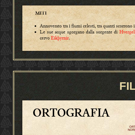
MITI
Annoverato tra i fiumi celesti, tra quanti scorrono 
Le sue acque sgorgano dalla sorgente di
Hvergel
cervo
Eikþyrnir
.
FI
ORTOGRAFIA
OR
NOR