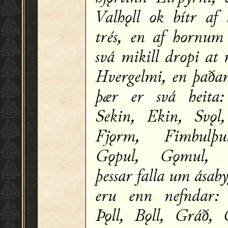
Valhǫll ok bítr af
trés, en af hornum
svá mikill dropi at
Hvergelmi, en þaðan
þær er svá heita:
Sekin, Ekin, Svǫl
Fjǫrm, Fimbulþu
Gǫpul, Gǫmul, G
þessar falla um ásaby
eru enn nefndar:
Þǫll, Bǫll, Gráð, 