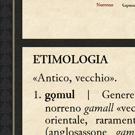
Norreno
Gǫm
ETIMOLOGIA
«Antico, vecchio».
| Genere f
gǫmul
norreno
gamall
«vec
orientale, rarament
(anglosassone
gam