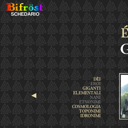
SCHEDARIO
É
◄