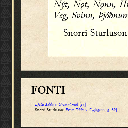
Nýt, Nǫt, Nǫnn, Hr
Veg, Svinn, Þjóðnu
Snorri Sturluso
FONTI
Ljóða Edda
>
Grímnismál
[27]
Snorri Sturluson:
Prose Edda
>
Gylfaginning
[39]