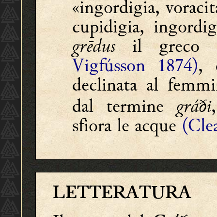
«ingordigia, voracit
cupidigia, ingordig
grēdus
il greco
Vigfússon 1874)
, 
declinata al femmi
dal termine
gráði
sfiora le acque
(Cle
LETTERATURA