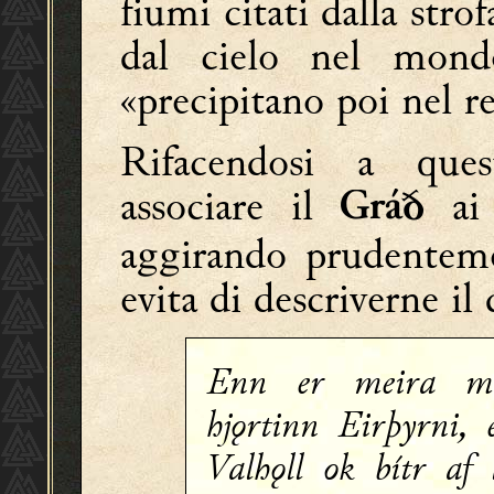
fiumi citati dalla stro
dal cielo nel mon
«precipitano poi nel r
Rifacendosi a ques
associare il
ai 
Gráð
aggirando prudenteme
evita di descriverne il 
Enn er meira m
hjǫrtinn Eirþyrni, 
Valhǫll ok bítr af