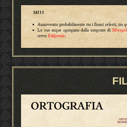
MITI
Annoverato probabilmente tra i fiumi celesti, tra 
Le sue acque sgorgano dalla sorgente di
Hvergel
cervo
Eikþyrnir
.
FI
ORTOGRAFIA
ORTO
NORMA