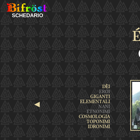
SCHEDARIO
É
◄