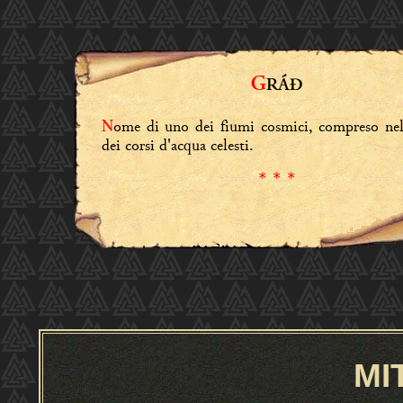
G
RÁÐ
ome di uno dei fiumi cosmici, compreso ne
N
dei corsi d'acqua celesti.
* * *
MI