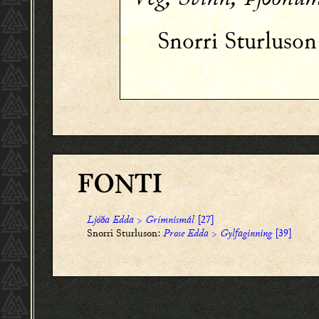
Snorri Sturluso
FONTI
Ljóða Edda
>
Grímnismál
[27]
Snorri Sturluson:
Prose Edda
>
Gylfaginning
[39]