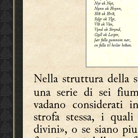
Nyt ok Nǫt,
Nǫnn ok Hrǫnn,
Slíð ok Hrið,
Sylgr ok Ylgr,
Víð ok Ván,
Vǫnd ok Strǫnd,
Gjǫll ok Leiptr,
þær falla gumnom nær,
en falla til heilar heðan.
Nella struttura della s
una serie di sei fiu
vadano considerati in
strofa stessa, i qual
divini», o se siano p