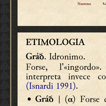
G
Norreno
ETIMOLOGIA
. Idronimo.
Gráð
Forse, l'«ingordo
interpreta invece c
(Isnardi 1991)
.
| (
) Forse 
Gráð
α