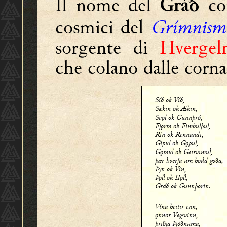
Il nome del
co
Gráð
cosmici del
Grímnism
sorgente di
Hvergel
che colano dalle corn
Síð ok Víð,
Sækin ok Ækin,
Svǫl ok Gunnþró,
Fjǫrm ok Fimbulþul,
Rín ok Rennandi,
Gipul ok Gǫpul,
Gǫmul ok Geirvimul,
þær hverfa um hodd goða,
Þyn ok Vin,
Þǫll ok Hǫll,
Gráð ok Gunnþorin.
Vína heitir enn,
ǫnnor Vegsvinn,
þriðja Þjóðnuma,