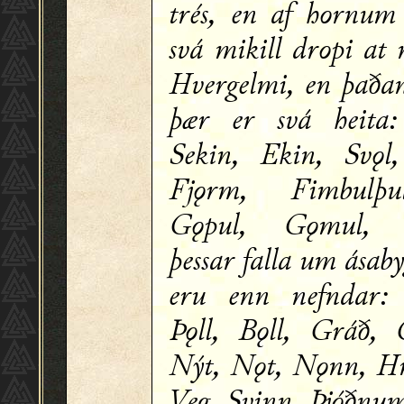
trés, en af hornum
svá mikill dropi at
Hvergelmi, en þaðan
þær er svá heita:
Sekin, Ekin, Svǫl
Fjǫrm, Fimbulþu
Gǫpul, Gǫmul, G
þessar falla um ásaby
eru enn nefndar:
Þǫll, Bǫll, Gráð, 
Nýt, Nǫt, Nǫnn, Hr
Veg, Svinn, Þjóðnu