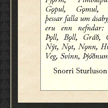
Gǫpul, Gǫmul, G
þessar falla um ásaby
eru enn nefndar:
Þǫll, Bǫll, Gráð, 
Nýt, Nǫt, Nǫnn, Hr
Veg, Svinn, Þjóðnu
Snorri Sturluso