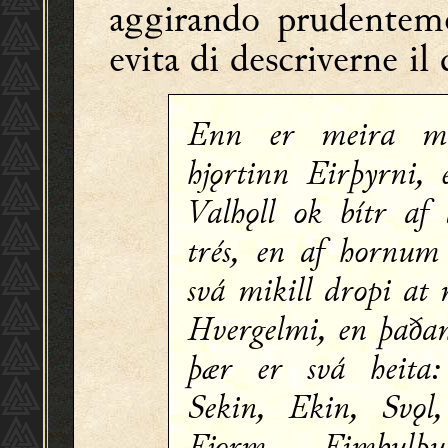
aggirando prudenteme
evita di descriverne il 
Enn er meira m
hjǫrtinn Eirþyrni, 
Valhǫll ok bítr af
trés, en af hornum
svá mikill dropi at
Hvergelmi, en þaðan
þær er svá heita:
Sekin, Ekin, Svǫl
Fjǫrm, Fimbulþu