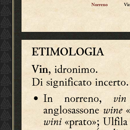
Vi
Norreno
ETIMOLOGIA
, idronimo.
Vin
Di significato incerto.
In norreno,
vin
anglosassone
wine
«
wini
«prato»; Ulfila