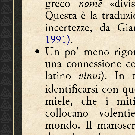
greco
nomḗ
«divisi
Questa è la traduz
incertezze, da Gi
1991)
.
Un po' meno rigoro
una connessione c
latino
vinus
). In 
identificarsi con que
miele, che i miti 
collocano volentier
mondo. Il manoscr