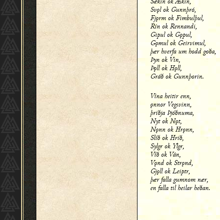
Sækin ok Ækin,
Svǫl ok Gunnþró,
Fjǫrm ok Fimbulþul,
Rín ok Rennandi,
Gipul ok Gǫpul,
Gǫmul ok Geirvimul,
þær hverfa um hodd goða,
Þyn ok Vin,
Þǫll ok Hǫll,
Gráð ok Gunnþorin.
Vína heitir enn,
ǫnnor Vegsvinn,
þriðja Þjóðnuma,
Nyt ok Nǫt,
Nǫnn ok Hrǫnn,
Slíð ok Hrið,
Sylgr ok Ylgr,
Víð ok Ván,
Vǫnd ok Strǫnd,
Gjǫll ok Leiptr,
þær falla gumnom nær,
en falla til heilar heðan.