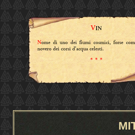
V
IN
ome di uno dei fiumi cosmici, forse com
N
novero dei corsi d'acqua celesti.
* * *
MI