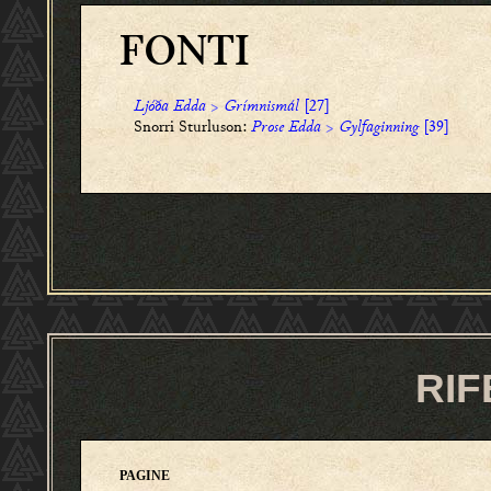
FONTI
Ljóða Edda
>
Grímnismál
[27]
Snorri Sturluson:
Prose Edda
>
Gylfaginning
[39]
RIF
PAGINE