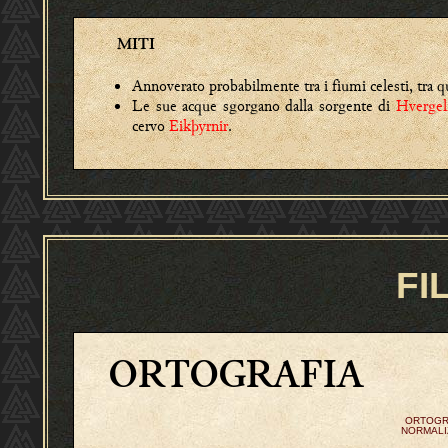
MITI
Annoverato probabilmente tra i fiumi celesti, tra 
Le sue acque sgorgano dalla sorgente di
Hvergel
cervo
Eikþyrnir
.
FI
ORTOGRAFIA
ORTOGR
NORMALI