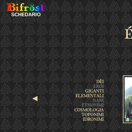
SCHEDARIO
É
◄