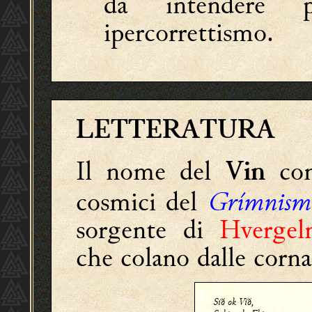
da intendere 
ipercorrettismo.
LETTERATURA
Il nome del
com
Vin
cosmici del
Grímnism
sorgente di
Hvergel
che colano dalle corn
Síð ok Víð,