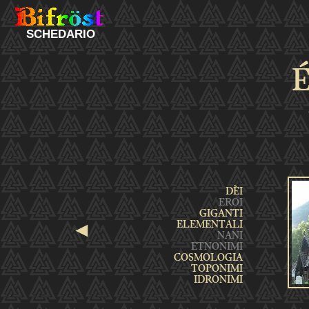
SCHEDARIO
É
◄