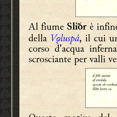
Al fiume
è infin
Slíðr
della
Vǫluspá
, il cui 
corso d'acqua infern
scrosciante per valli v
Á fellr austan
of eitrdala
sǫxum ok sverðu
Slíðr heitir sú.