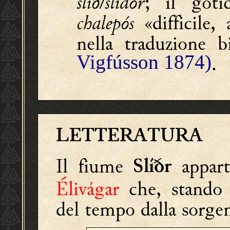
slið/slidor
; il got
chalepós
«difficile,
nella traduzione bi
Vigfússon 1874)
.
LETTERATURA
Il fiume
appart
Slíðr
Élivágar
che, stando 
del tempo dalla sorge