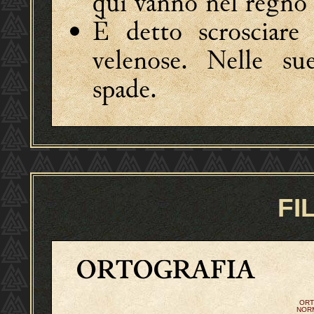
qui vanno nel regno 
È detto scrosciare 
velenose. Nelle s
spade.
FI
ORTOGRAFIA
ORT
NOR