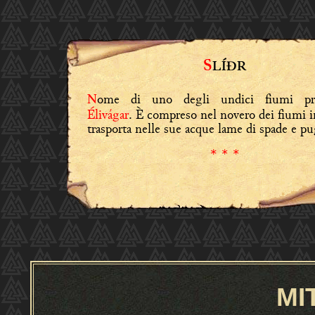
S
LÍÐR
ome di uno degli undici fiumi pri
N
Élivágar
. È compreso nel novero dei fiumi i
trasporta nelle sue acque lame di spade e pu
* * *
MI