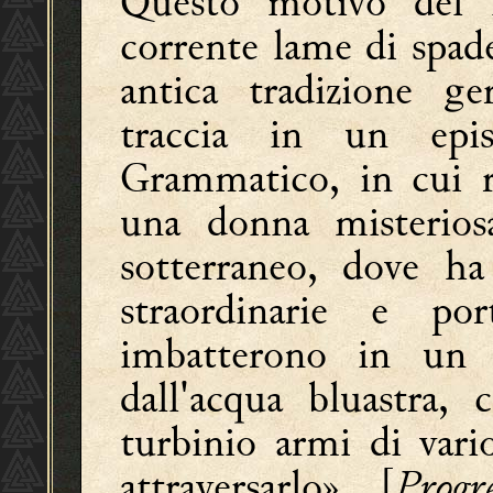
Questo motivo del 
corrente lame di spad
antica tradizione g
traccia in un epi
Grammatico, in cui
una donna misterios
sotterraneo, dove ha
straordinarie e por
imbatterono in un 
dall'acqua bluastra,
turbinio armi di var
attraversarlo» [
Progr