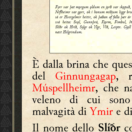
Fyrr var þat mǫrgum ǫldum en jǫrð var skǫpuð,
Niflheimr var gǫrr, ok í honum miðjum liggr br
sá er Hvergelmir heitir, ok þaðan af falla þær ár
svá heita: Svǫl, Gunnþrá, Fjǫrm, Fimbul, Þu
Slíðr ok Hríð, Sylgr ok Ylgr, Víð, Leiptr. Gjǫll
næst Helgrindum.
È dalla brina che ques
del
Ginnungagap
, r
Múspellheimr
, che n
veleno di cui sono 
malvagità di
Ymir
e di
Il nome dello
co
Slíðr