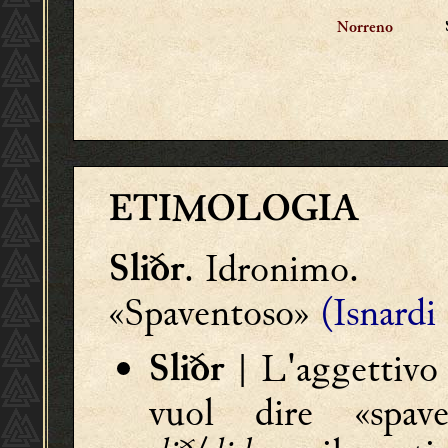
Norreno
ETIMOLOGIA
. Idronimo.
Sliðr
«Spaventoso»
(Isnardi
| L'aggettivo
Sliðr
vuol dire «spave