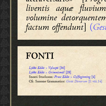
liventis aquæ fluvium
volumine detorquente
factum offendunt
]
(
Ges
FONTI
Ljóða Edda
>
Vǫluspá
[36]
Ljóða Edda
>
Grímnismál
[28]
Snorri Sturluson:
Prose Edda
>
Gylfaginning
[4]
Cfr. Sassone Grammatico:
Gesta Danorum
[I: viii.14]