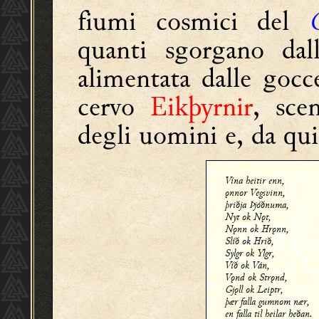
fiumi cosmici del
quanti sgorgano da
alimentata dalle gocc
cervo
Eikþyrnir
, sce
degli uomini e, da qui
Vína heitir enn,
ǫnnor Vegsvinn,
þriðja Þjóðnuma,
Nyt ok Nǫt,
Nǫnn ok Hrǫnn,
Slíð ok Hrið,
Sylgr ok Ylgr,
Víð ok Ván,
Vǫnd ok Strǫnd,
Gjǫll ok Leiptr,
þær falla gumnom nær,
en falla til heilar heðan.