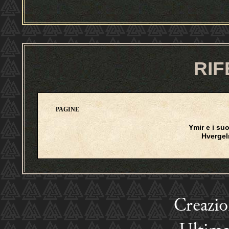
RIF
PAGINE
Ymir e i suo
Hverge
Creazi