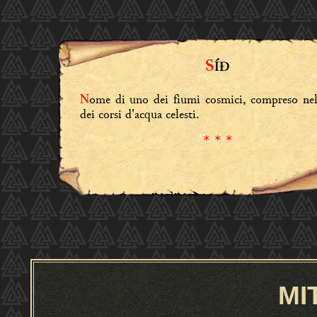
S
ÍÐ
ome di uno dei fiumi cosmici, compreso ne
N
dei corsi d'acqua celesti.
* * *
MI