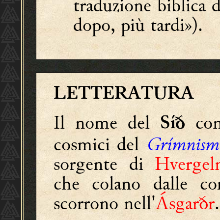
traduzione biblica d
dopo, più tardi»).
LETTERATURA
Il nome del
co
Síð
cosmici del
Grímnism
sorgente di
Hvergel
che colano dalle c
scorrono nell'
Ásgarðr
.