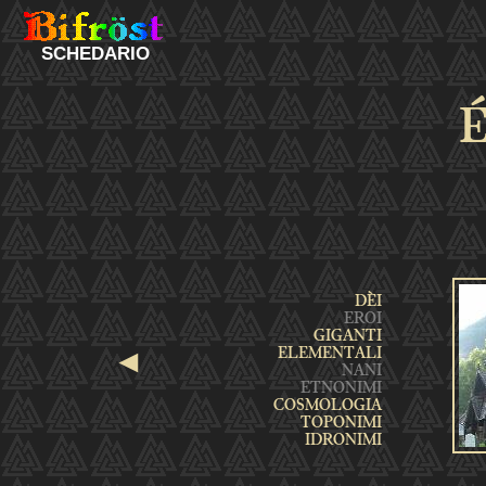
SCHEDARIO
É
◄