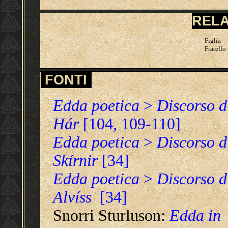
RELA
Figlia
Fratello
FONTI
Edda poetica
>
Discorso d
Hár
[104, 109-110]
Edda poetica
>
Discorso d
Skírnir
[34]
Edda poetica
>
Discorso d
Alvíss
[34]
Snorri Sturluson:
Edda in