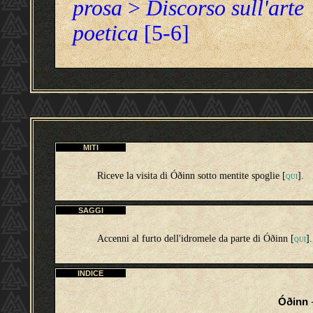
prosa
>
Discorso sull'arte
poetica
[5-6]
MITI
Riceve la visita di Óðinn sotto mentite spoglie [
].
QUI
SAGGI
Accenni al furto dell'idromele da parte di Óðinn [
].
QUI
INDICE
Óðinn
-