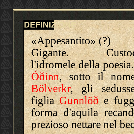
DEFINIZIONE
«Appesantito» (?)
Gigante. Custod
l'idromele della poesia
Óðinn
, sotto il nom
Bölverkr
, gli seduss
figlia
Gunnlöð
e fugg
forma d'aquila recand
prezioso nettare nel be