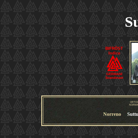
S
BIFRÖST
Indice
GERMANI
Scandinavi
ORTO
NORMA
Norreno
Sutt