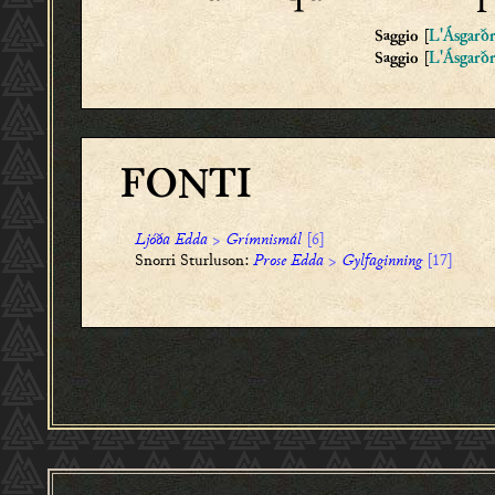
[
Saggio
L'Ásgarð
[
Saggio
L'Ásgarð
FONTI
Ljóða Edda
>
Grímnismál
[6]
Snorri Sturluson:
Prose Edda
>
Gylfaginning
[17]