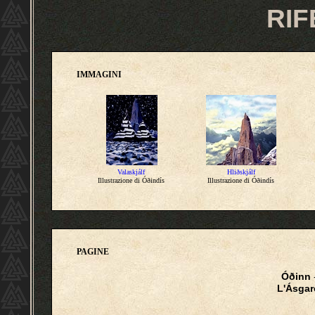
RIF
IMMAGINI
Valaskjálf
Hliðskjálf
Illustrazione di Óðindís
Illustrazione di Óðindís
PAGINE
Óðinn
L'Ásgar