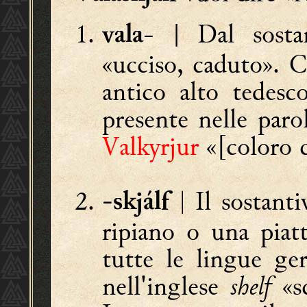
- | Dal sosta
vala
«ucciso, caduto». 
antico alto tedes
presente nelle par
Valkyrjur
«[coloro c
|
Il sostant
-skjálf
ripiano o una piat
tutte le lingue ge
nell'inglese
shelf
«sc