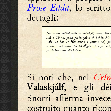
Prose Edda
, lo scritt
dettagli:
Þar er enn mikill staðr er Valaskjálf heitir. Þan
stað á Óðinn, þann gǫrðu guðin ok þǫkðu skír
silfri, ok þar er Hliðskjálfin í þessum sal, þa
hásæti er svá heitir. Ok þá Allfǫðr sitr í því sæti
þá sér hann um alla heima.
Si noti che, nel
Grím
, e gli dèi
Valaskjálf
Snorri afferma invec
costruito quanto ricop