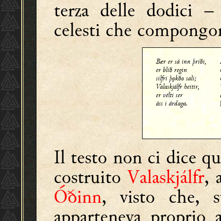
terza delle dodici –
celesti che compongo
Bær er sá inn þriði,
er blið regin
silfri þǫkðo sali;
Valaskjálfr heitir,
er vélti ser
áss i árdaga.
Il testo non ci dice qui
costruito
Valaskjálfr
, 
Óðinn
, visto che, s
apparteneva proprio 