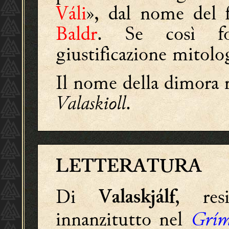
Váli
», dal nome del 
Baldr
. Se così fo
giustificazione mitolo
Il nome della dimora 
Valaskioll
.
LETTERATURA
Di
, re
Valaskjálf
innanzitutto nel
Grím