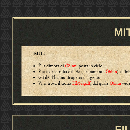
MI
MITI
È
la dimora di
Óðinn
, posta in cielo.
È stata costruita dall'
áss
(sicuramente
Óðinn
) all'in
Gli dèi l'hanno ricoperta d'argento.
Vi si trova il trono
Hliðskjálf
, dal quale
Óðinn
vede
FI