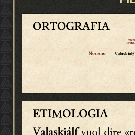
ORTOGRAFIA
ORT
NORM
Norreno
Valaskiál
ETIMOLOGIA
vuol dire «r
Valaskjálf