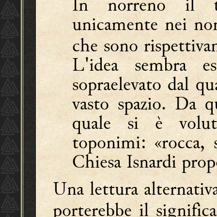
In norreno il 
unicamente nei n
che sono rispettiva
L'idea sembra e
sopraelevato dal qu
vasto spazio. Da qu
quale si è vol
toponimi: «rocca, 
Chiesa Isnardi pro
Una lettura alternativ
porterebbe il signifi