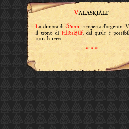
V
ALASKJÁLF
a dimora di
Óðinn
, ricoperta d'argento. V
L
il trono di
Hliðskjálf
, dal quale è possibi
tutta la terra.
* * *