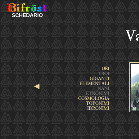
SCHEDARIO
Va
◄