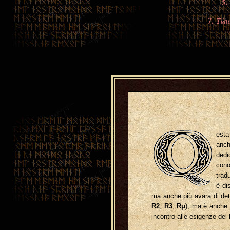
5.
Túa
7.
esta
anch
dedi
cono
trad
è di
ma anche più avara di dett
R2
,
R3
,
Rμ
), ma è anche f
incontro alle esigenze del 