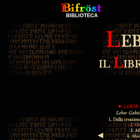
BIBLIOTECA
L
E
L
IL
IB
LEBOR 
►
Lebor Gabá
1. Dalla creazio
2. Or
Mu
3.
◄
Muin
4.