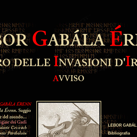
G
É
BOR
ABÁLA
R
I
I
RO DELLE
NVASIONI D'
A
VVISO
GABÁLA ÉRENN
la Érenn
. Saggio
ne del mondo...
igine dei Gaeli
LEBOR GABÁL
intir Cessrach
tir Parthóloin
Bibliografia