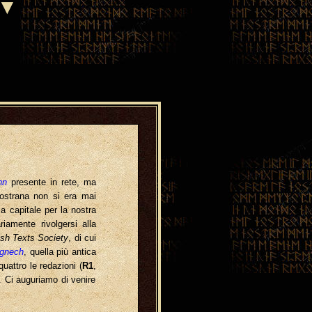
▼
nn
presente in rete, ma
 nostrana non si era mai
a capitale per la nostra
iamente rivolgersi alla
rish Texts Society
, di cui
ignech
, quella più antica
uattro le redazioni (
R1
,
. Ci auguriamo di venire