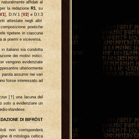
 naturalmente affidati al
per la redazione
R1
, su
V1
]
, D.IV.1
[
V2
]
e D.I.3
nti attestate negli altri
Le composizione poetiche
le ripetere in ciascuna
sa ai poemi e viceversa.
in italiano sia condotta
azione dei motivi mitici.
ster vengono evidenziate
ppesantire ulteriormente
i parola assume nei vari
cuno fosse interessato ad
crux
[†] una lacuna del
ono solo a evidenziare un
medio-irlandese.
EDAZIONE DI BIFRÖST
toli non corrisponderà
ne di mitologia celtica