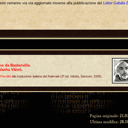
asioni verranno via via aggiornate insieme alla pubblicazione del
Lebor Gabála 
o da Baskerville
.
Vanha Väinö
.
 Pavolini
alla traduzione italiana del
Kalevala
(2ª ed. ridotta, Sansoni, 1935).
Pagina originale:
21.0
Ultima modifica:
28.1