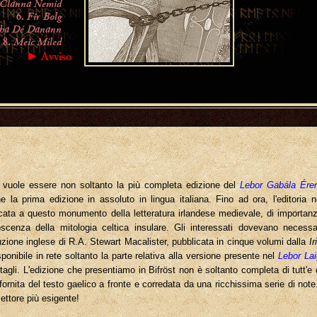
Clanna Nemid
Fir Bolg
6.
tha Dé Danann
Meic Míled
8.
► Avviso
 vuole essere non soltanto la più completa edizione del
Lebor Gabála Ére
e la prima edizione in assoluto in lingua italiana. Fino ad ora, l'editoria
cata a questo monumento della letteratura irlandese medievale, di importanz
scenza della mitologia celtica insulare. Gli interessati dovevano necessar
uzione inglese di R.A. Stewart Macalister, pubblicata in cinque volumi dalla
I
sponibile in rete soltanto la parte relativa alla versione presente nel
Lebor La
agli. L'edizione che presentiamo in Bifröst non è soltanto completa di tutt'e q
ornita del testo gaelico a fronte e corredata da una ricchissima serie di note
lettore più esigente!