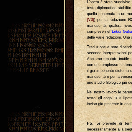
L'opera è stata suddivisa 
testo diplomatico stabili
quella contenuta in un ma
[
V3
]
) per la redazione
R
manoscritti, qualora rive
comprese nel
Lebor Gabá
delle varie redazioni. Una
Traduzione e note dipendon
secondo interpretazioni per
Abbiamo reputato inutile s
con un complesso sistema d
il già imponente sistema d
manoscritti e per la versi
uno studio filologico più d
Nel nostro lavoro le paren
testo, gli angoli < > l'ip
inciso già presente in orig
PS
. Si prevede di termi
necessariamente alla sequ