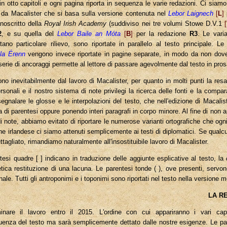
in otto capitoli e ogni pagina riporta in sequenza le varie redazioni. Ci siamo
to da Macalister che si basa sulla versione contenuta nel
Lebor Laignech
[
L
]
noscritto della
Royal Irish Academy
(suddiviso nei tre volumi Stowe D.V.1
[
2
, e su quella del
Lebor Baile an Móta
[
B
]
per la redazione
R3
. Le varia
stano particolare rilievo, sono riportate in parallelo al testo principale. 
la Érenn
vengono invece riportate in pagine separate, in modo da non dover
 serie di ancoraggi permette al lettore di passare agevolmente dal testo in pro
o inevitabilmente dal lavoro di Macalister, per quanto in molti punti la resa 
sonali e il nostro sistema di note privilegi la ricerca delle fonti e la compar
egnalare le glosse e le interpolazioni del testo, che nell'edizione di Macali
i parentesi oppure ponendo interi paragrafi in corpo minore. Al fine di non a
i note, abbiamo evitato di riportare le numerose varianti ortografiche che ogn
one irlandese ci siamo attenuti semplicemente ai testi di diplomatici. Se qual
ettagliato, rimandiamo naturalmente all'insostituibile lavoro di Macalister.
tesi quadre [ ] indicano in traduzione delle aggiunte esplicative al testo, la
otetica restituzione di una lacuna. Le parentesi tonde ( ), ove presenti, serv
inale. Tutti gli antroponimi e i toponimi sono riportati nel testo nella versione 
LA R
nare il lavoro entro il 2015. L'ordine con cui appariranno i vari capi
enza del testo ma sarà semplicemente dettato dalle nostre esigenze. Le pagi