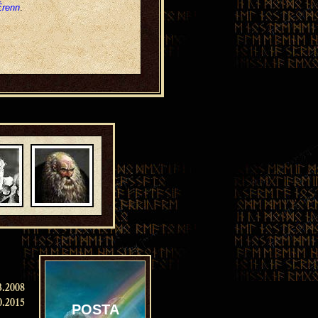
Érenn
.
3.2008
0.2015
POSTA