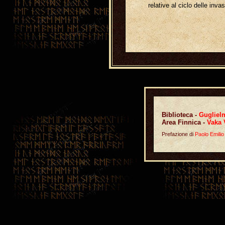
relative al ciclo delle inv
Biblioteca -
Guglielm
Area Finnica -
Vaka 
Prefazione di
Paolo Emilio