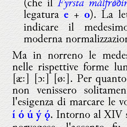
Fyrsta málfr
ǿ
ði
(che il
legatura
+
). La l
e
o
indicare il medesim
moderna normalizzazio
Ma in norreno le medes
nelle rispettive forme lun
[æː] [ɔː] [øː]. Per quanto
non venissero solitament
l'esigenza di marcare le 
. Intorno al XIV s
í ó ú
ý 