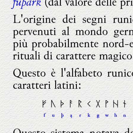
fuþark
(dal valore delle pri
L'origine dei segni runi
pervenuti al mondo germa
più probabilmente nord-e
rituali di carattere magico
Questo è l'alfabeto runic
caratteri latini:
ᚠ
ᚢ
ᚦ
ᚨ
ᚱ
ᚲ
ᚷ
ᚹ
ᚺ
ᚾ
f
u
þ
ą
r
k

w
h
n
Questo sistema notava dei