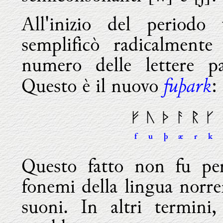
All'inizio del periodo 
semplificò radicalmente
numero delle lettere pa
fuþark
Questo è il nuovo
:
ᚠ
ᚢ
ᚦ
ᚨ
ᚱ
ᚴ
f
u
þ
æ
r
k
Questo fatto non fu pe
fonemi della lingua norren
suoni. In altri termin