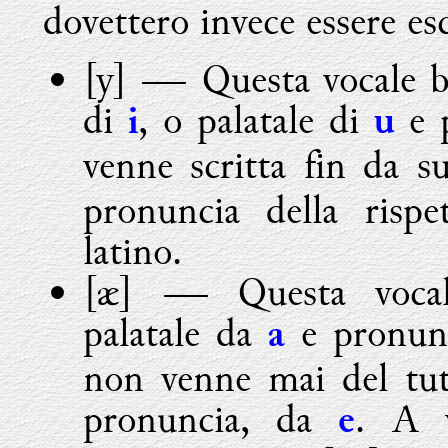
dovettero invece essere esc
[y]
― Qu
esta vocale 
di
, o palatale di
e 
i
u
venne scritta fin da 
pronuncia della rispet
latino.
[æ] ― Questa voca
palatale da
e
pronun
a
non venne mai del tutt
pronuncia, da
. A v
e