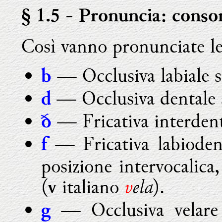
§ 1.5
- Pronuncia: conson
Così vanno pronunciate le
— Occlusiva labiale s
b
— Occlusiva dentale 
d
— Fricativa interdent
ð
— Fricativa labioden
f
posizione intervocalica,
v
ela
(
italiano
).
v
— Occlusiva velare
g