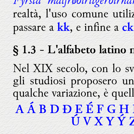
realtà, l'uso comune util
passare a
, e infine a
kk
ck
§ 1.3
- L'alfabeto latino 
Nel XIX secolo, con lo sv
gli studiosi proposero u
qualche variazione, è quel
A Á B D Ð E É F G H 
Ú V X Y Ý 