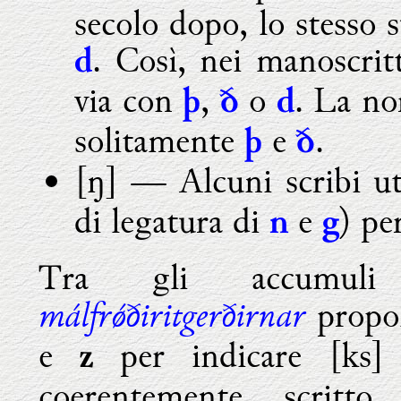
secolo dopo, lo stesso 
. Così, nei manoscrit
d
via con
,
o
. La no
þ
ð
d
solitamente
e
.
þ
ð
[ŋ]
—
Alcuni scribi ut
di legatura di
e
) pe
n
g
Tra gli accumuli
málfr
ǿ
ðiritgerðirnar
propo
e
per indicare [ks]
z
coerentemente scrit