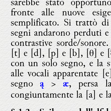
sarebbe stato opportuno
fronte alle nuove esig
semplificato. Si trattò d
segni andarono perduti e 
contrastive sorde/sonore
[t] e [d], [p] e [b], [θ] e
con un solo segno, e la s
alle vocali apparentate [e]
segno
>
, persa la
ą
æ
congiuntamente la [a] e la