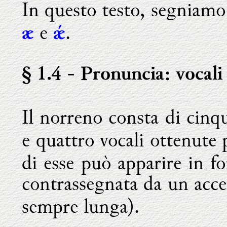
In questo testo, segniam
e
.
æ
ǽ
§ 1.4
- Pronuncia: vocali
Il norreno consta di cinq
e quattro vocali ottenute
di esse può apparire in f
contrassegnata da un acc
sempre lunga).