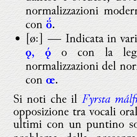
normalizzazioni moder
con
.

[øː]
―
Indicata in var
,
o con la leg
ǫ

normalizzazioni del nor
con
.
œ
Fyrsta málf
Si noti che il
opposizione tra vocali oral
ultimi con un puntino so