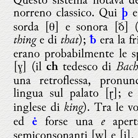
norreno classico. Qui
þ
sorda [θ] e sonora [ð] 
thing
that
e di
);
era la fr
ƀ
erano probabilmente le sp
Bac
[ɣ] (il
tedesco di
ch
una retroflessa, pronun
lingua sul palato [ɽ]; 
king
inglese di
). Tra le v
e
ed
forse una
apert
ė
semiconsonanti [w] e [j].