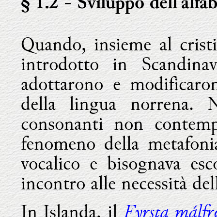
§ 1.2
- Sviluppo dell'alfab
Quando, insieme al cristi
introdotto in Scandinav
adottarono e modificaron
della lingua norrena. 
consonanti non contempla
fenomeno della metafonia
vocalico e bisognava esc
incontro alle necessità del
Fyrsta málfr
In Islanda, il