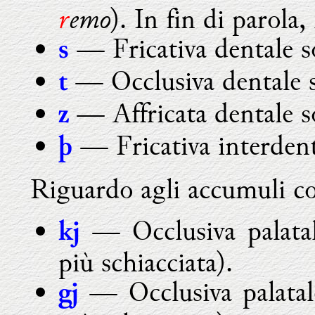
r
emo
). In fin di parola
— Fricativa dentale s
s
— Occlusiva dentale s
t
— Affricata dentale s
z
— Fricativa interdent
þ
Riguardo agli accumuli co
— Occlusiva palatal
kj
più schiacciata).
— Occlusiva palatal
gj