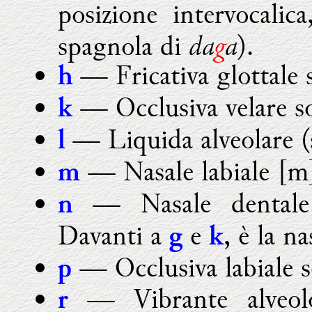
posizione intervocalica
da
g
a
spagnola di
).
— Fricativa glottale 
h
— Occlusiva velare so
k
— Liquida alveolare (s
l
— Nasale labiale [m]
m
— Nasale dentale
n
Davanti a
e
, è la n
g
k
— Occlusiva labiale s
p
— Vibrante alveolo
r