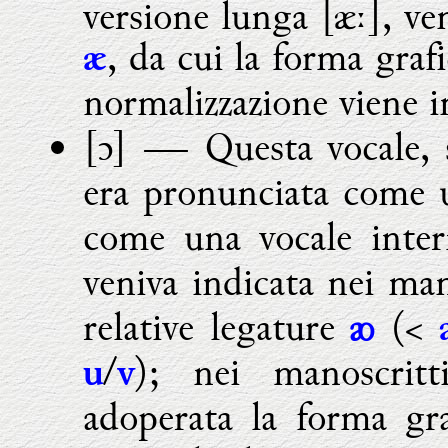
versione lunga [æː], ve
, da cui la forma graf
æ
normalizzazione viene 
[ɔ] ―
Questa vocale, 
era pronunciata come
come una vocale inte
veniva indicata nei ma
relative legature
(<
ꜵ
/
); nei manoscritt
u
v
adoperata la forma gra