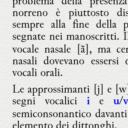
problema della presenza
norreno è piuttosto di
sempre alla fine della 
segnate nei manoscritti. 
vocale nasale [ã], ma ce
nasali dovevano essersi 
vocali orali.
Le approssimanti [j] e [w
segni vocalici
e
/
i
u
semiconsonantico davanti
elemento dei dittonghi.