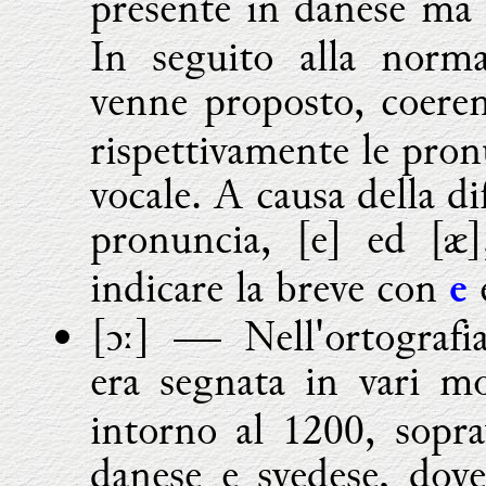
presente in danese ma 
In seguito alla normal
venne proposto, coere
rispettivamente le pron
vocale. A causa della dif
pronuncia,
[e] ed
[æ]
indicare la breve con
e
[ɔː] ―
Nell'ortografi
era segnata in vari m
intorno al 1200, sopra
danese e svedese, dov