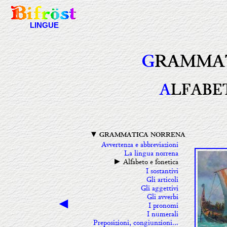
LINGUE
G
RAMMA
A
LFABE
▼ GRAMMATICA NORRENA
Avvertenza e abbreviazioni
La lingua norrena
Alfabeto e fonetica
►
I sostantivi
Gli articoli
Gli aggettivi
Gli avverbi
◄
I pronomi
I numerali
Preposizioni, congiunzioni...