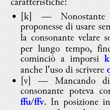
caratteristiche:
[k]
—
Nonostant
proponesse di usare s
la consonante velare s
per lungo tempo, finc
cominciò a imporsi
k
anche l'uso di scrivere
[v]
—
Mancando di 
consonante poteva co
/
. In posizione i
ffu
ffv