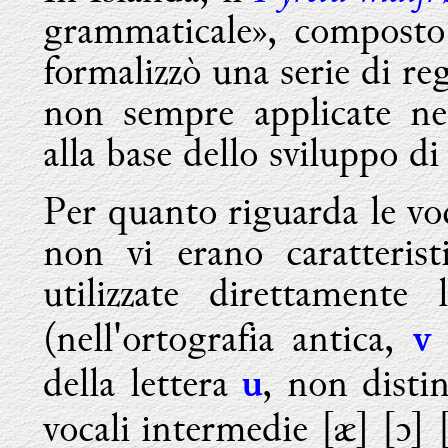
grammaticale», composto 
formalizzò una serie di re
non sempre applicate nei
alla base dello sviluppo d
Per quanto riguarda le voca
non vi erano caratteris
utilizzate direttamente 
(nell'ortografia antica,
è
v
della lettera
, non disti
u
vocali intermedie [æ] [ɔ] 