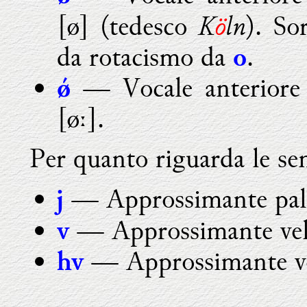
K
ö
ln
[
ø
] (tedesco
). So
da rotacismo da
.
o
— Vocale anteriore
ǿ
[
ø
ː].
Per quanto riguarda le se
— Approssimante palat
j
— Approssimante vela
v
— Approssimante ve
hv