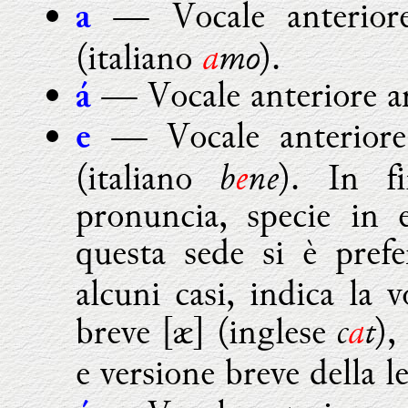
— Vocale anteriore
a
a
mo
(italiano
).
— Vocale anteriore ar
á
— Vocale anteriore 
e
b
e
ne
(italiano
). In f
pronuncia, specie in 
questa sede si è prefe
alcuni casi, indica la 
c
a
t
breve [æ] (inglese
),
e versione breve della l