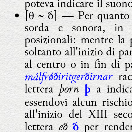
poteva indicare il suono
[θ ~ ð]
—
Per quanto r
sorda e sonora, in n
posizionali: mentre la 
soltanto all'inizio di p
al centro o in fin di p
ǿ
ðiritgerðirnar
málfr
rac
þorn
lettera
a indic
þ
essendovi alcun rischi
all'inizio del XIII sec
eð
lettera
per rende
ð