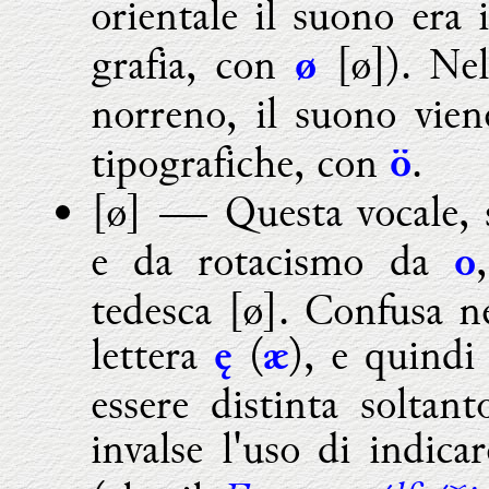
orientale il suono era
grafia, con
[
ø
]). Ne
ø
norreno, il suono vie
tipografiche, con
.
ö
[ø] ―
Questa vocale, 
e da rotacismo da
o
tedesca [
ø
]. Confusa ne
lettera
(
), e quindi
ę
æ
essere distinta soltan
invalse l'uso di indica