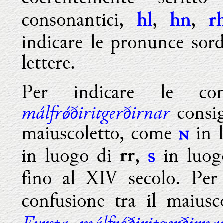
consonantici,
,
,
hl
hn
r
indicare le pronunce sord
lettere.
Per indicare le co
málfr
ǿ
ðiritgerðirnar
consig
maiuscoletto, come
in 

in luogo di
,
in luo
rr

fino al XIV secolo. Per
confusione tra il maius
Fyrsta málfr
ǿ
ðiritgerðirna