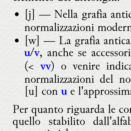
[j]
— Nella grafia anti
normalizzazioni modern
[w] — La grafia antica
/
, anche se access
u
v
(<
) o venire indic
vv
normalizzazioni del no
[u] con
e l'approssi
u
Per quanto riguarda le con
quello stabilito dall'al