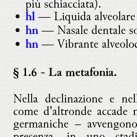
più schiacciata).
— Liquida alveolare 
hl
— Nasale dentale so
hn
— Vibrante alveolod
hn
§ 1.6
- La metafonia.
Nella declinazione e ne
come d'altronde accade n
germaniche – avvengono 
presenza, in uno stadi