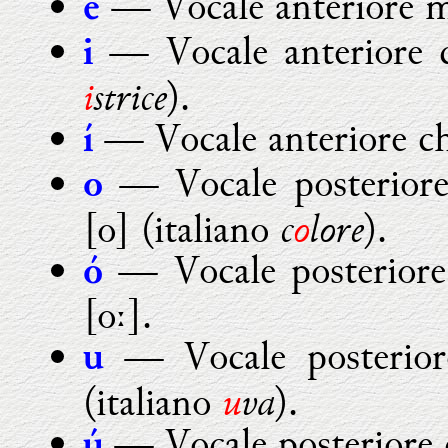
— Vocale anteriore me
é
— Vocale anteriore ch
i
i
strice
).
— Vocale anteriore chi
í
— Vocale posteriore
o
c
o
lore
[o] (italiano
).
— Vocale posteriore
ó
[oː].
— Vocale posteriore
u
u
va
(italiano
).
— Vocale posteriore c
ú