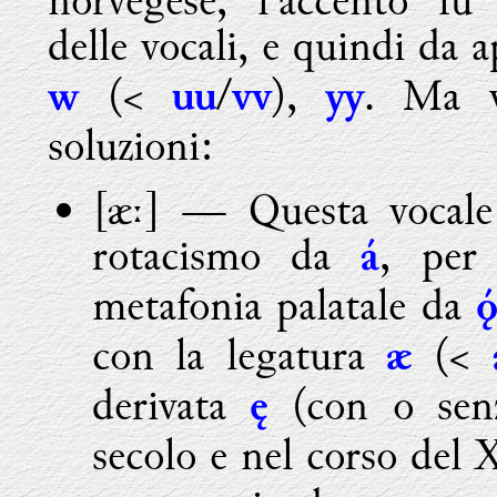
norvegese, l'accento fu
delle vocali, e quindi da 
(<
/
),
. Ma v
w
uu
vv
yy
soluzioni:
[æː] — Questa vocale
rotacismo da
, per
á
metafonia palatale da
con la legatura
(<
æ
derivata
(con o senz
ę
secolo e nel corso del 