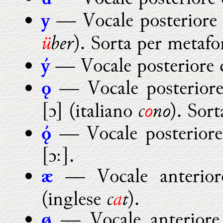
— Vocale posteriore c
y
ü
ber
). Sorta per metafo
— Vocale posteriore c
ý
— Vocale posteriore
ǫ
c
o
no
[
ɔ
] (italiano
). Sor
— Vocale posteriore

[
ɔ
ː].
— Vocale anteriore
æ
c
a
t
(inglese
).
— Vocale anteriore
ø