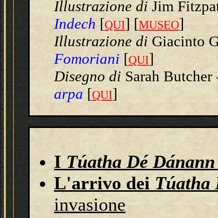
Illustrazione
di
Jim Fitzpa
Indech
[
] [
]
QUI
MUSEO
Illustrazione di
Giacinto 
Fomoriani
[
]
QUI
Disegno
di
Sarah Butcher
arpa
[
]
QUI
I
Túatha Dé Dánann
L'arrivo dei
Túatha
invasione