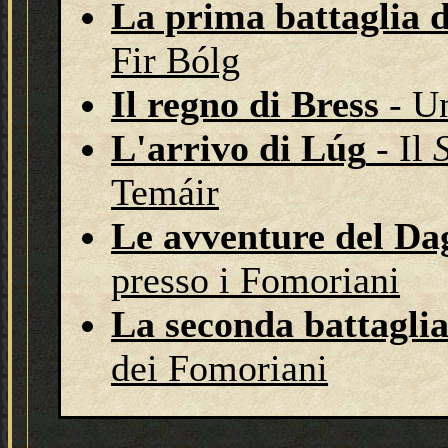
La prima battaglia 
Fir Bólg
Il regno di Bress
- U
L'arrivo di Lúg
- Il
Temáir
Le avventure del D
presso i Fomoriani
La seconda battagli
dei Fomoriani