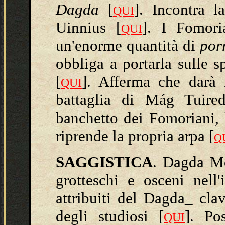
Dagda
[
]. Incontra 
QUI
Uinnius
[
]. I Fomori
QUI
un'enorme quantità di
por
obbliga a portarla sulle s
[
]. Afferma che darà 
QUI
battaglia di Mág Tuire
banchetto dei
Fomoriani, 
riprende la propria arpa
[
Q
SAGGISTICA
.
Dagda Mó
grotteschi e osceni nel
attribuiti del Dagda_ cla
degli studiosi [
].
Poss
QUI