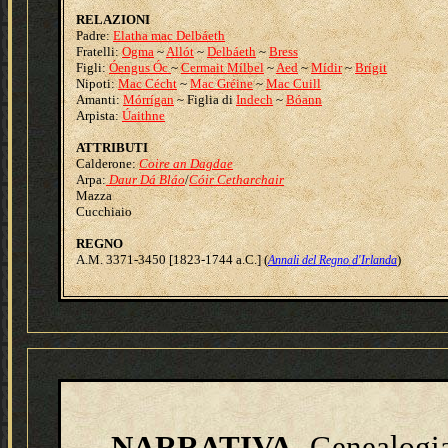
RELAZIONI
Padre:
Elatha mac Delbáeth
Fratelli:
Ogma
~
Allót
~
Delbáeth
~
Bress
Figli:
Óengus Óc
~
Cermait Mílbel
~
Aed
~
Mídir
~
Brígit
Nipoti:
Mac Cécht
~
Mac Gréine
~
Mac Cuill
Amanti:
Mórrígan
~ Figlia di
Indech
~
Bóann
Arpista:
Úaithne
ATTRIBUTI
Calderone:
Coire an Dagdae
Arpa:
Daur Dá Bláo
/
Cóir Cetharchair
Mazza
Cucchiaio
REGNO
A.M. 3371-3450 [1823-1744 a.C.] (
)
Annali del Regno d'Irlanda
NARRATIVA
Genealogia