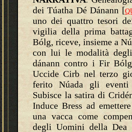
.
dei Túatha Dé Dánann [
Q
uno dei quattro tesori d
vigilia della prima batt
Bólg, riceve, insieme a Núa
con lui le modalità degli
dánann contro i Fir Bólg 
Uccide Cirb nel terzo gio
ferito Núada gli eventi 
Subisce la satira di Cridé
Induce Bress ad emettere
una vacca come compen
degli Uomini della Dea e