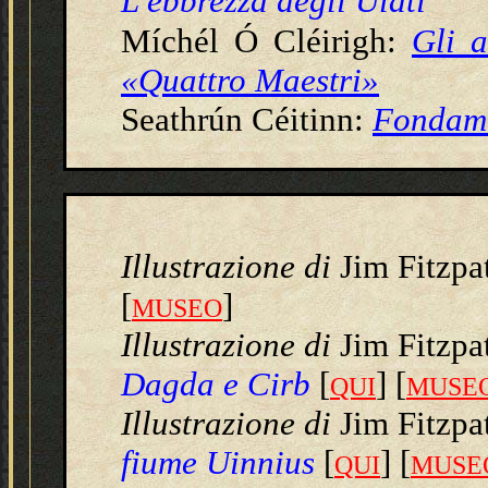
L'ebbrezza degli Ulati
Míchél Ó Cléirigh:
Gli a
«Quattro Maestri»
Seathrún Céitinn:
Fondame
Illustrazione
di
Jim Fitzpa
[
]
MUSEO
Illustrazione
di
Jim Fitzpa
Dagda e Cirb
[
] [
QUI
MUSE
Illustrazione
di
Jim Fitzpa
fiume Uinnius
[
] [
QUI
MUSE