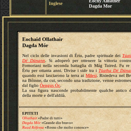
Eochy Allfather
Inglese
Dagda Mor
Eochaid Ollathair
Dagda Mór
Nel ciclo delle invasioni di Ériu, padre spirituale dei
Túat
Dé Dánann
. Si adoperò per ottenere la vittoria contr
Fomoriani nella seconda battaglia di Mág Tuired. Fu re
Ériu per ottanta anni. Divise i
síde
tra i
Túatha Dé Dána
quando essi lasciarono la terra ai
Milesi
. Risiedeva nel B
na Bóinne, da cui, secondo una tradizione, venne estrome
dal figlio
Óengus Óc
.
La sua figura nasconde probabilmente qualche antico d
della morte e dell'aldilà.
EPITETI
Ollathair
«Padre di tutti»
Dagda Mór
«Grande dio bravo»
Ruad Rófessa
«Rosso che molto conosce»