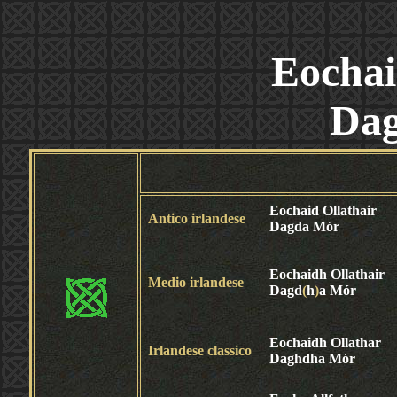
Eochai
Da
Eochaid Ollathair
Antico irlandese
Dagda Mór
Eochaidh Ollathair
Medio irlandese
Dagd
(
h
)
a Mór
Eochaidh Ollathar
Irlandese classico
Daghdha Mór