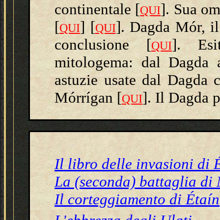
continentale
[
].
Sua omo
QUI
[
] [
]
.
Dagda Mór, il 
QUI
QUI
conclusione
[
].
Esiti
QUI
mitologema: dal Dagda 
astuzie usate dal Dagda c
Mórrígan
[
].
Il Dagda p
QUI
Il libro delle invasioni di 
La (seconda) battaglia di
Il corteggiamento di Étaín