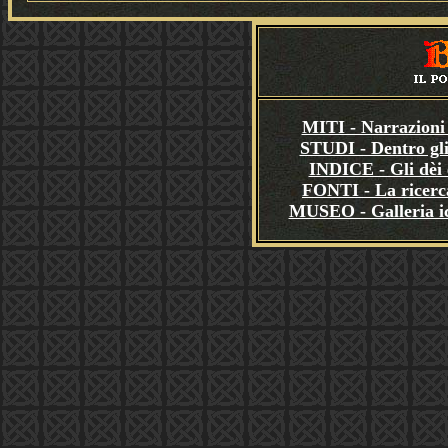
MITI - Narrazioni 
STUDI - Dentro gli
INDICE - Gli dèi e
FONTI - La ricerca
MUSEO - Galleria i