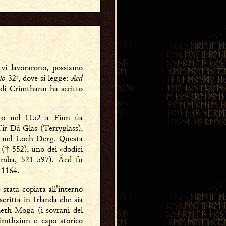
vi lavorarono, possiamo
lio
Aed
32, dove si legge:
o di Crimthann ha scritto
duto nel 1152 a Finn úa
Tír Dá Glas (Terryglass),
a nel Loch Derg. Questa
† 552), uno dei «dodici
mba, 521-597). Áed fu
 1164.
stata copiata all'interno
scritta in Irlanda che sia
eth Moga (i sovrani del
mthainn e capo-storico