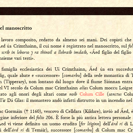
el manoscritto
lavoro composito, redatto da almeno sei mani. Dei copisti che 
fo
Áed úa Crimthainn, il cui nome è registrato nel manoscritto, sul
crib in leborso ⁊ ra thinoil a llebraib imdaib,
«Áed figlio del figli
sieme vari testi».
a famiglia ecclesiastica dei Uí Crimthainn, Áed úa era succe
comarbu
ig, quale abate e «successore» [
] della sede monastica di 
n (Tipperary), non lontano dal luogo dove il fiume Siónnan entr
alias
 nel VI secolo da Colum mac Crimthainn
Colum moccu Loigse (
noíb
sanctus
ssato agli onori degli altari come
Colum Cille
(
Colu
Tír Dá Glas: il monastero andò infatti distrutto in un incendio nel
 Gormáin († 1160), vescovo di Celldara (Kildare), inviò ad Áed, è 
folio
gine inferiore del
206. È forse la più antica lettera personale 
fer léiginn
árd rí
 Áed vi viene definito un uomo erudito [
] dell'
di L
árd rí
comarbu
i dell'
di Temáir), successore [
] di Colum mac Cri