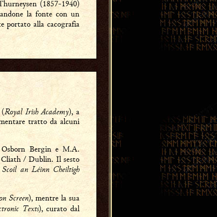
f Thurneysen (1857-1940)
icandone la fonte con un
 portato alla cacografia
Royal Irish Academy
(
), a
mentare tratto da alcuni
t, Osborn Bergin e M.A.
 Cliath / Dublin. Il sesto
Scoil an Léinn Cheiltigh
a
 on Screen
), mentre la sua
ctronic Texts
), curato dal