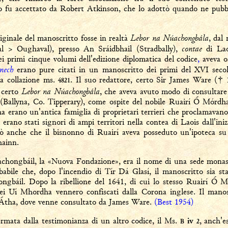
lo fu accettato da Robert Atkinson, che lo adottò quando ne pubbli
Lebor na Núachongbála
originale del manoscritto fosse in realtà
, dal
contae
 > Oughaval), presso An Sráidbhail (Stradbally),
di Lao
i primi cinque volumi dell'edizione diplomatica del codice
,
aveva o
nech
erano pure citati in un manoscritto dei primi del XVI secolo
la collazione ms.
. Il suo redattore, certo Sir James Ware († 
4821
Lebor na Núachongbála
n certo
, che aveva avuto modo di consultare 
 (Ballyna, Co. Tipperary), come ospite del nobile Ruairí Ó Mórd
 erano un'antica famiglia di proprietari terrieri che proclamavano
erano stati signori di ampi territori nella contea di Laois dall'ini
ò anche che il bisnonno di Ruairí aveva posseduto un'ipoteca su
hainn.
hongbáil, la «Nuova Fondazione», era il nome di una sede monasti
ile che, dopo l'incendio di Tír Dá Glasí, il manoscritto sia sta
ngbáil. Dopo la ribellione del 1641, di cui lo stesso Ruairí Ó 
dei Uí Mhordha vennero confiscati dalla Corona inglese. Il mano
n Átha, dove venne consultato da James Ware.
(Best 1954)
ermata dalla testimonianza di un altro codice, il Ms.
, anch'e
iv
B
2