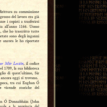
ddirittura su commissione
 grosso del lavoro era già
e i copisti a trasferirsi
ta all'anno 1166. Uomo
, che ho trascritto tutte
ortate sono degli inganni
re ancora le ho riportate
or Mór Lecáin
, il codice
l 1709, la sua biblioteca
lio di quest'ultimo, Sir
e ancora oggi si trovano.
l'epoca, tra cui Eoghan Ó
e vicende storiche del
Seán Ó Donnabháin (John
uale e la provincia del