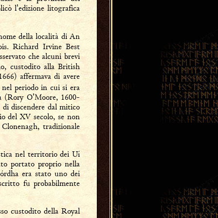
cò l'edizione litografica
 nome della località di An
is. Richard Irvine Best
sservato che alcuni brevi
, custodito alla British
1666) affermava di avere
nel periodo in cui si era
ha (Rory O'Moore, 1600-
 di discendere dal mitico
zio del XV secolo, se non
 Clonenagh, tradizionale
ca nel territorio dei Uí
to portato proprio nella
Mórdha era stato uno dei
scritto fu probabilmente
sso custodito della Royal