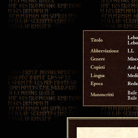
Lebo
Titolo
Lebo
Abbreviazione
LL
Genere
Misc
Copisti
Aed 
Lingua
Medio
Epoca
Reda
Baile
Manoscritti
Baile