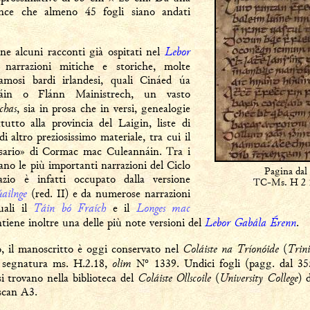
ince che almeno 45 fogli siano andati
Lebor
ne alcuni racconti già ospitati nel
narrazioni mitiche e storiche, molte
amosi bardi irlandesi, quali Cináed úa
máin o Flánn Mainistrech, un vasto
chas
, sia in prosa che in versi, genealogie
tutto alla provincia del Laigin, liste di
di altro preziosissimo materiale, tra cui il
ssario» di Cormac mac Culeannáin. Tra i
ano le più importanti narrazioni del Ciclo
Pagina dal
zio è infatti occupato dalla versione
TC-Ms. H 2 
ailnge
(red. II) e da numerose narrazioni
Táin bó Fraích
Longes mac
uali il
e il
Lebor Gabála Érenn
ntiene inoltre una delle più note versioni del
.
Coláiste na Tríonóide
Trini
, il manoscritto è oggi conservato nel
(
olim
a segnatura ms. H.2.18,
N° 1339. Undici fogli (pagg. dal 355
Coláiste Ollscoile
University College
i trovano nella biblioteca del
(
) 
scan A3.