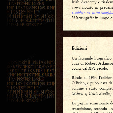
Irish Academy e risalen
aveva notato in predenza
Leabhar na hUachongbál
hUachongbála
in luogo d
Edizioni
Un facsimile litografico
cura di Robert Atkinson
codici del XVI secolo.
Risale al 1954 l'edizi
O'Brien, e pubblicata da
volume è stato complet
School of Celtic Studies
(
).
Le pagine scansionate de
trascrizione, secondo l'e