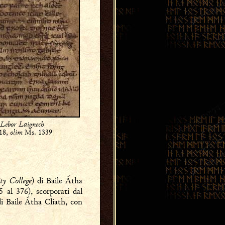
Lebor Laignech
18,
olim
Ms. 1339
ty College
) di Baile Átha
 al 376), scorporati dal
di Baile Átha Cliath, con