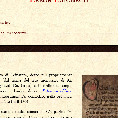
L
L
EBOR
AIGNECH
critto
 del manoscritto
ro di Leinster», detto più propriamente
(dal nome del sito monastico di An
aval, Co. Laois), è, in ordine di tempo,
Lebor na hÚidre
ievale irlandese dopo il
,
importanza. Fu compilato nella provincia
il 1151 e il 1201.
in-
 stato attuale, consta di 374 pagine
approssimative di 33 cm × 23 cm. Da una