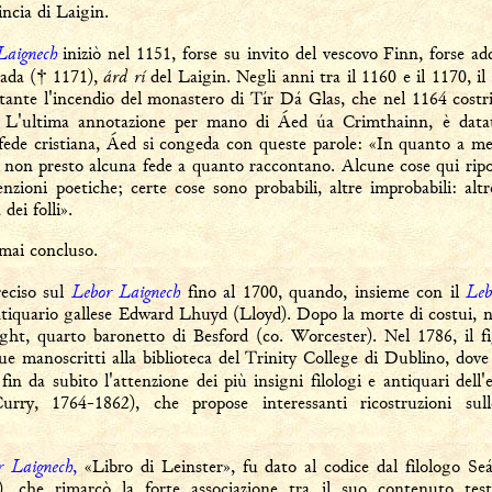
incia di Laigin.
Laignech
iniziò nel 1151, forse su invito del vescovo Finn, forse a
árd rí
ada († 1171),
del Laigin. Negli anni tra il 1160 e il 1170, il
ante l'incendio del monastero di Tír Dá Glas, che nel 1164 costrins
 L'ultima annotazione per mano di Áed úa Crimthainn, è data
 fede cristiana, Áed si congeda con queste parole: «In quanto a me
, non presto alcuna fede a quanto raccontano. Alcune cose qui rip
venzioni poetiche; certe cose sono probabili, altre improbabili: alt
dei folli».
rmai concluso.
Lebor Laignech
Leb
reciso sul
fino al 1700, quando, insieme con il
ntiquario gallese Edward Lhuyd (Lloyd). Dopo la morte di costui, ne
ht, quarto baronetto di Besford (co. Worcester). Nel 1786, il fig
e manoscritti alla biblioteca del Trinity College di Dublino, dov
fin da subito l'attenzione dei più insigni filologi e antiquari del
ry, 1764-1862), che propose interessanti ricostruzioni sull
r Laignech
,
«Libro di Leinster», fu dato al codice dal filologo 
 che rimarcò la forte associazione tra il suo contenuto test