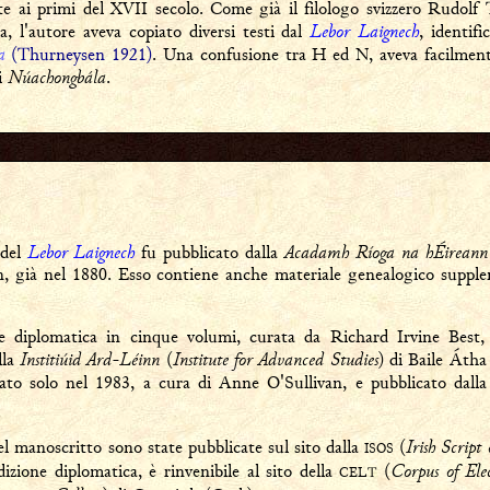
te ai primi del XVII secolo. Come già il filologo svizzero Rudol
Lebor Laignech
, l'autore aveva copiato diversi testi dal
, identif
a
(Thurneysen 1921)
. Una confusione tra H ed N, aveva facilmente
Núachongbála
i
.
Lebor Laignech
Acadamh Ríoga na hÉireann
 del
fu pubblicato dalla
, già nel 1880. Esso contiene anche materiale genealogico supple
one diplomatica in cinque volumi, curata da Richard Irvine Bes
Institiúid Ard-Léinn
Institute for Advanced Studies
lla
(
) di Baile Átha
ato solo nel 1983, a cura di Anne O'Sullivan, e pubblicato dall
Irish Script
l manoscritto sono state pubblicate sul sito dalla
(
ISOS
Corpus of Ele
dizione diplomatica, è rinvenibile al sito della
(
CELT