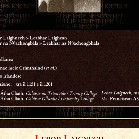
r Laighnech > Leabhar Laighean
r na Núachongbála > Leabhar na Núachongbhála
ellanea
et al
mac meic Crimthaind (
.)
 irlandese
zione:
tra il 1151 e il 1201
Lebor Laignech
, m
 Átha Cliath,
Coláiste na Tríonóide / Trinity College
 Átha Cliath,
Coláiste Ollscoile / University College
Ms.
Franciscan A3