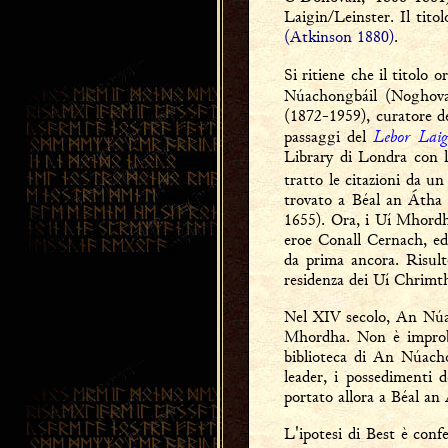
Laigin/Leinster. Il tito
(Atkinson 1880)
.
Si ritiene che il titolo 
Núachongbáil (Noghoval
(1872-1959), curatore de
Lebor Laig
passaggi del
Library di Londra con 
tratto le citazioni da u
trovato a Béal an Átha
1655). Ora, i Uí Mhordha
eroe Conall Cernach, ed 
da prima ancora. Risult
residenza dei Uí Chrimt
Nel XIV secolo, An Núac
Mhordha. Non è improbab
biblioteca di An Núacho
leader, i possedimenti 
portato allora a Béal a
L'ipotesi di Best è conf