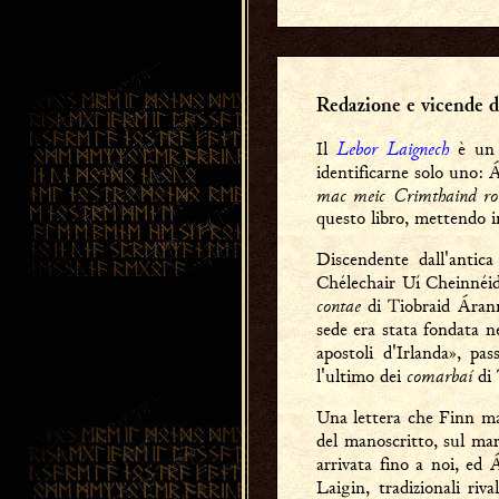
Redazione e vicende d
Lebor Laignech
Il
è un 
identificarne solo uno: 
mac meic Crimthaind ro s
questo libro, mettendo in
Discendente dall'antic
Chélechair Uí Cheinnéid
contae
di Tiobraid Áran
sede era stata fondata
apostoli d'Irlanda», pa
comarbaí
l'ultimo dei
di 
Una lettera che Finn mac
del manoscritto, sul mar
arrivata fino a noi, ed
Laigin, tradizionali rival