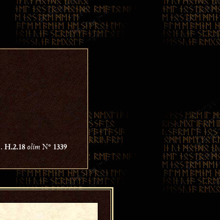
s.
olim
N°
H.2.18
1339