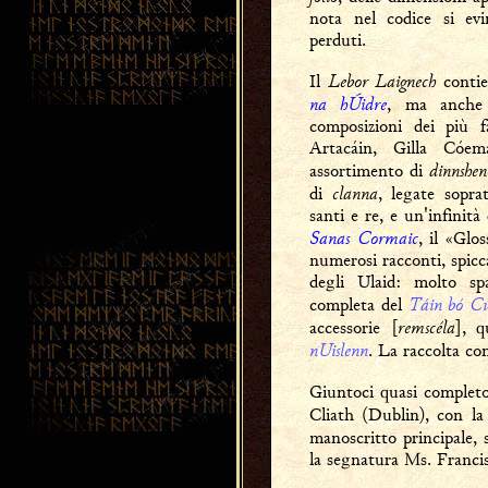
nota nel codice si ev
perduti.
Lebor Laignech
Il
contie
na hÚidre
, ma anche 
composizioni dei più f
Artacáin, Gilla Cóe
dinnshen
assortimento di
clanna
di
, legate soprat
santi e re, e un'infinità 
Sanas Cormaic
, il «Glo
numerosi racconti, spicc
degli Ulaid: molto spa
Táin bó Cú
completa del
remscéla
accessorie [
], q
nUislenn
. La raccolta co
Giuntoci quasi completo
Cliath (Dublin), con l
manoscritto principale, s
la segnatura Ms. Franci