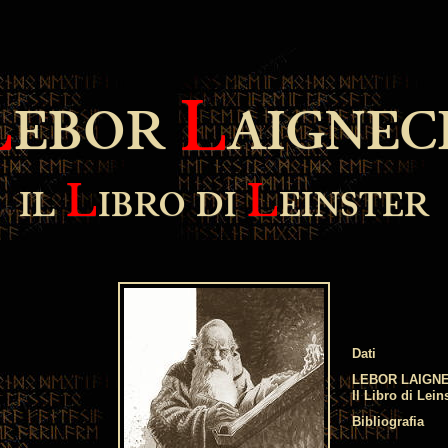
L
L
EBOR
AIGNEC
L
L
IL
IBRO DI
EINSTER
Dati
LEBOR LAIGN
Il Libro di Lein
Bibliografia