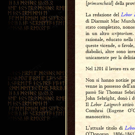
prímsenchaid
[
] della prov
Lebor 
La redazione del
di Diarmait Mac Murch
stato completato, nonost
scriptorium
in un altro
.
razionale, educato nella
queste vicende, o favole
diabolici, altre sono in
unicamente per la delizia 
Nel 1201 il lavoro era o
Non si hanno notizie p
venne in possesso dell'a
passò Sir Thomas Sebrig
John Sebright, donò i du
Lebor Laignech
Il
attirò 
Comhraí (Eugene O'Cur
manoscritto.
Lebo
L'attuale titolo di
O'Donovan, 1806-1861),