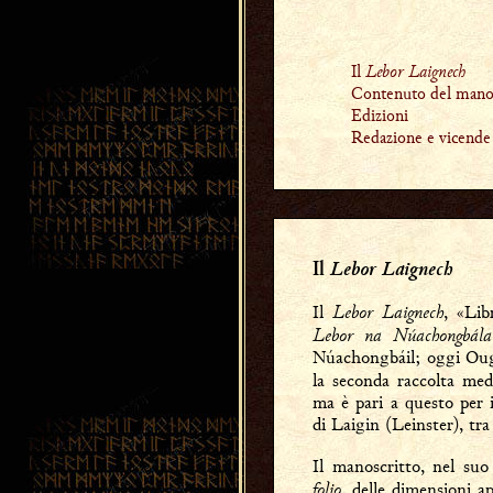
Il
Lebor Laignech
Contenuto del manos
Edizioni
Redazione e vicende
Lebor Laignech
Il
Lebor Laignech
Il
, «Lib
Lebor na Núachongbála
Núachongbáil; oggi Ough
la seconda raccolta med
ma è pari a questo per 
di Laigin (Leinster), tra 
Il manoscritto, nel suo
folio
, delle dimensioni 