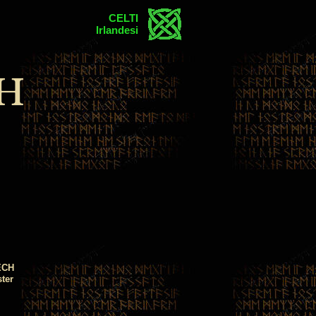
CELTI
Irlandesi
H
ECH
ster