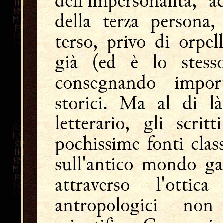
dell'impersonalità, a
della terza persona
terso, privo di orpe
già (ed è lo stess
consegnando import
storici. Ma al di là
letterario, gli scri
pochissime fonti clas
sull'antico mondo gal
attraverso l'ott
antropologici no