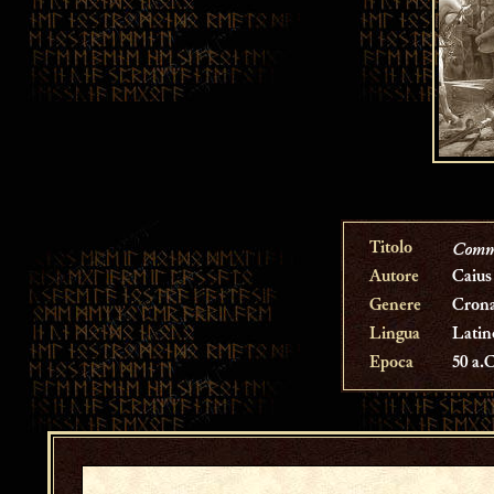
Comme
Titolo
Autore
Caius
Genere
Crona
Lingua
Latin
Epoca
50 a.C