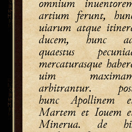
omnium inuentore
artium ferunt, hun
uiarum atque itiner
ducem, hunc a
quaestus pecunia
mercaturasque haber
uim maxima
arbitrantur. pos
hunc Apollinem e
Martem et Iouem e
Minerua. de hi