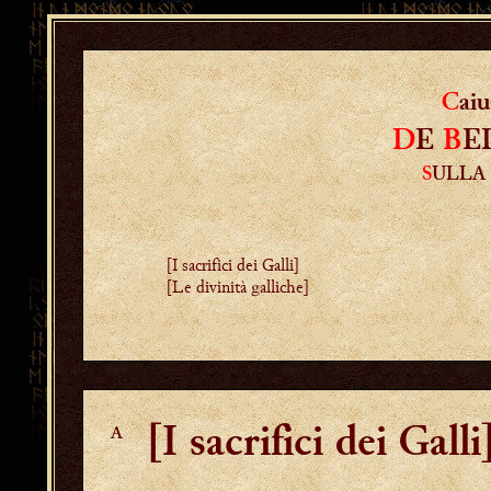
C
aiu
D
E
B
E
S
ULL
[I sacrifici dei Galli]
[Le divinità galliche]
[I sacrifici dei Galli
A