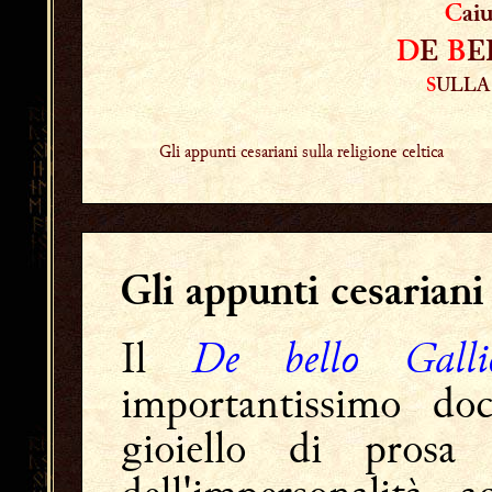
C
ai
D
E
B
E
S
ULL
Gli appunti cesariani sulla religione celtica
Gli appunti cesariani 
De bello Galli
Il
importantissimo do
gioiello di prosa l