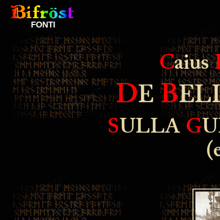
FONTI
C
aius
D
B
E
EL
S
ULLA
G
U
(