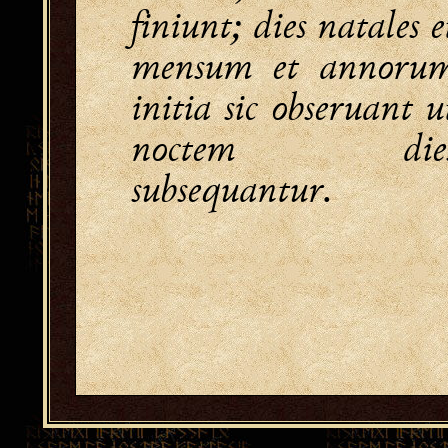
finiunt; dies natales e
mensum et annoru
initia sic obseruant u
noctem die
subsequantur.