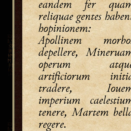
eandem fer qua
reliquae gentes haben
hopinionem:
Apollinem morbo
depellere, Minerua
operum atqu
artificiorum initi
tradere, Ioue
imperium caelestiu
tenere, Martem bell
regere.