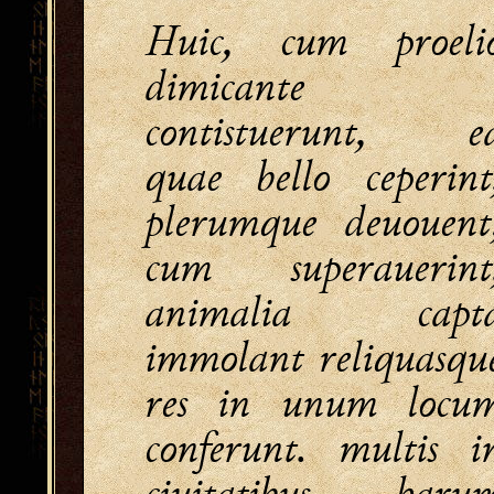
Huic, cum proeli
dimicante
contistuerunt, e
quae bello ceperint
plerumque deuouent
cum superauerint
animalia capt
immolant reliquasqu
res in unum locu
conferunt. multis i
ciuitatibus haru