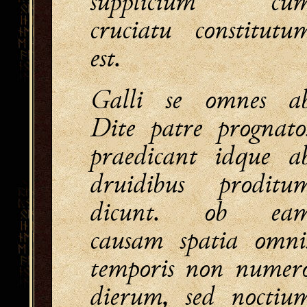
supplicium cu
cruciatu constitutu
est.
Galli se omnes a
Dite patre prognato
praedicant idque a
druidibus proditu
dicunt. ob ea
causam spatia omni
temporis non numer
dierum, sed noctiu