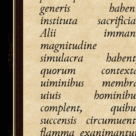
generis haben
instituta sacrificia
Alii imman
magnitudine
simulacra habent
quorum context
uiminibus membr
uiuis hominibu
complent, quibu
succensis circumuent
flamma exanimantu