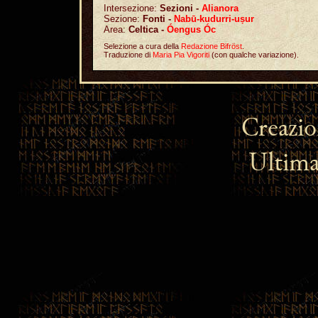
Intersezione:
Sezioni -
Alianora
Sezione:
Fonti -
Nabū-kudurri-uṣur
Area:
Celtica -
Óengus Óc
Selezione a cura della
Redazione Bifröst
.
Traduzione di
Maria Pia Vigoriti
(con qualche variazione).
Creazi
Ultima