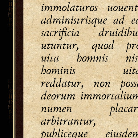
immolaturos uouent
administrisque ad e
sacrificia druidibu
utuntur, quod pr
uita homnis nis
hominis uit
reddatur, non poss
deorum immortaliu
numen placar
arbitrantur,
publiceque eiusde