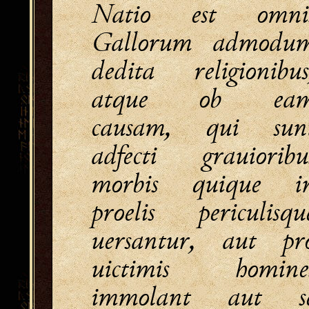
Natio est omni
Gallorum admodu
dedita religionibus
atque ob ea
causam, qui sun
adfecti grauioribu
morbis quique i
proelis periculisqu
uersantur, aut pr
uictimis homine
immolant aut s