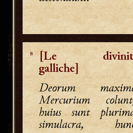
[Le divinit
B
galliche]
Deorum maxim
Mercurium colunt
huius sunt plurim
simulacra, hun