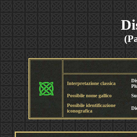
Di
(Pa
Di
Interpretazione classica
Pl
Possibile nome gallico
Su
Possibile identificazione
Di
iconografica