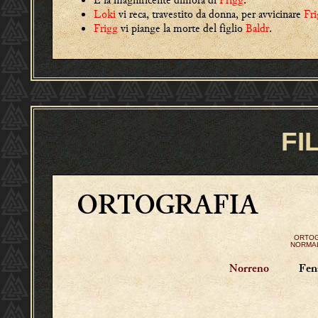
Loki
vi reca, travestito da donna, per avvicinare
Fr
Frigg
vi piange la morte del figlio
Baldr
.
FI
ORTOGRAFIA
ORTOG
NORMAL
Fens
Norreno