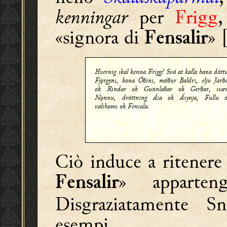
kenningar
per
Frigg
,
«signora di
» 
Fensalir
Hvernig skal kenna Frigg? Svá at kalla hana dótt
Fjǫrgyns, kona Óðins, móður Baldrs, elju Jarð
ok Rindar ok Gunnlaðar ok Gerðar, svæ
Nǫnnu, dróttning Ása ok Ásynja, Fullu 
valshams ok Fensala.
Ciò induce a ritenere 
» apparteng
Fensalir
Disgraziatamente S
esempi.