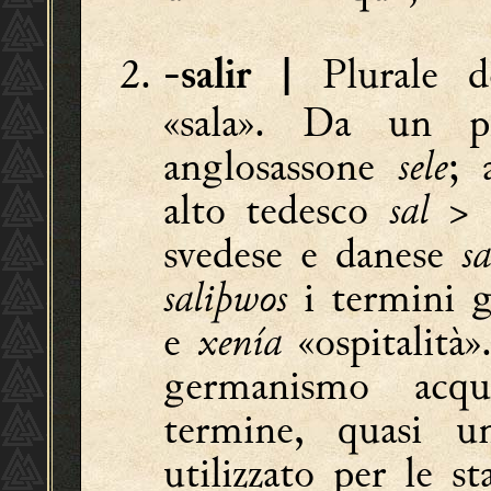
Plurale d
-salir |
«sala». Da un p
anglosassone
sele
; 
alto tedesco
sal
> 
svedese e danese
sa
saliþwos
i termini 
e
xenía
«ospitalità
germanismo acqu
termine, quasi 
utilizzato per le s