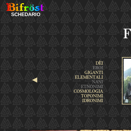
SCHEDARIO
F
◄