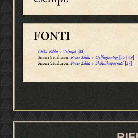
FONTI
Ljóða Edda
>
Vǫluspá
[33]
Snorri Sturluson:
Prose Edda
>
Gylfaginning
[35 | 49]
Snorri Sturluson:
Prose Edda
>
Skáldskaparmál
[27]
RIF