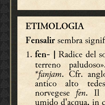
ETIMOLOGIA
sembra signifi
Fensalir
Radice del s
fen- |
terreno paludos
*fanjam
. Cfr. ang
antico alto ted
norvegese
fen
. Il
umido d'acqua, in c