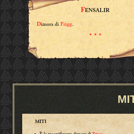
F
ENSALIR
imora di
Frigg
.
D
* * *
MI
MITI
È la magnificente dimora di
Frigg
.