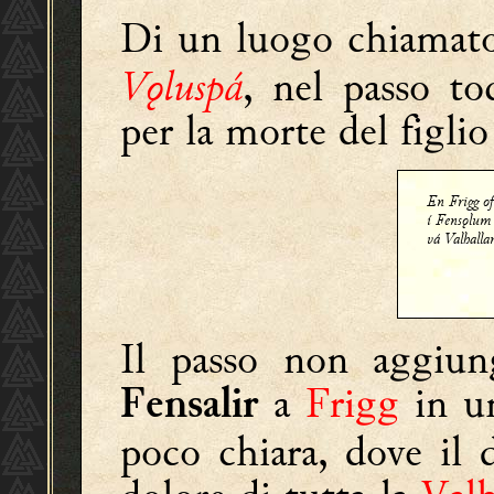
Di un luogo chiama
Vǫluspá
, nel passo t
per la morte del figli
En Frigg of
í Fensǫlum
vá Valhalla
Il passo non aggiung
a
Frigg
in un
Fensalir
poco chiara, dove il 