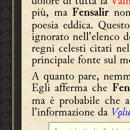
dolore di tutta la
Valh
più, ma
non 
Fensalir
poesia eddica. Quest
ignorato nell'elenco de
regni celesti citati nel
principale fonte sul m
A quanto pare, nemme
Egli afferma che
Fen
ma è probabile che a
l'informazione da
Vǫlu