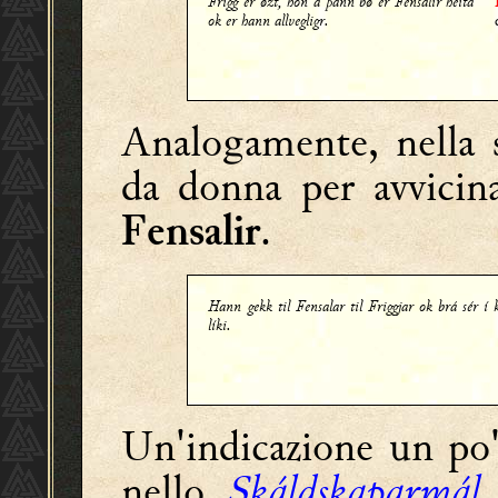
Frigg er ǿzt, hon á þann bǿ er Fensalir heita
ok er hann allvegligr.
Analogamente, nella 
da donna per avvici
.
Fensalir
Hann gekk til Fensalar til Friggjar ok brá sér í
líki.
Un'indicazione un po' 
nello
Skáldskaparmál
,