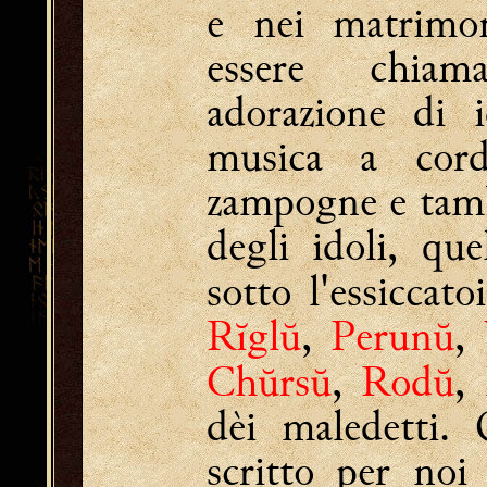
e nei matrimon
essere chia
adorazione di 
musica a cord
zampogne e tambur
degli idoli, qu
sotto l'essiccato
Rĭglŭ
,
Perunŭ
,
Chŭrsŭ
,
Rodŭ
,
dèi maledetti.
scritto per noi 