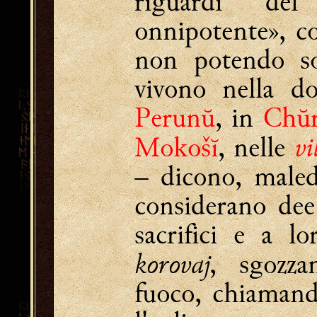
riguardi de
onnipotente», co
non potendo so
vivono nella d
Perunŭ
, in
Chŭ
vi
Mokošĭ
, nelle
– dicono, malede
considerano de
sacrifici e a l
korovaj
, sgozza
fuoco, chiaman