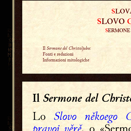
S
LOV
S
LOVO
S
ERMONE
Il
Sermone del Christoljubec
Fonti e redazioni
Informazioni mitologiche
Sermone d
el Christ
Il
Slovo někoego Ch
Lo
pravoj věrě
, o «Serm