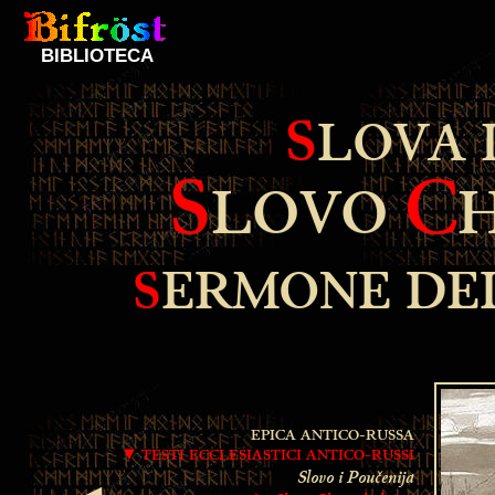
BIBLIOTECA
S
LOVA 
S
C
LOVO
S
ERMONE DE
EPICA ANTICO-RUSSA
▼ TESTI ECCLESIASTICI ANTICO-RUSSI
Slovo i Poučenija