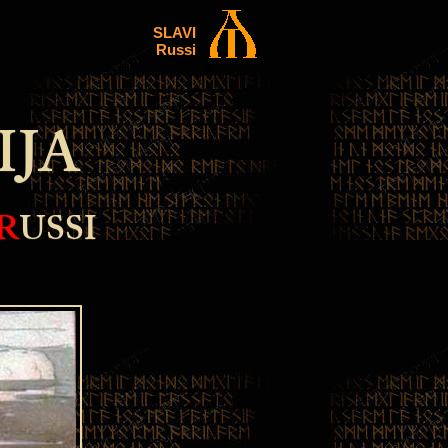
SLAVI
Russi
a
IJA
R
USSI