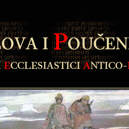
P
LOVA I
OUČEN
I
E
CCLESIASTICI
A
NTICO-