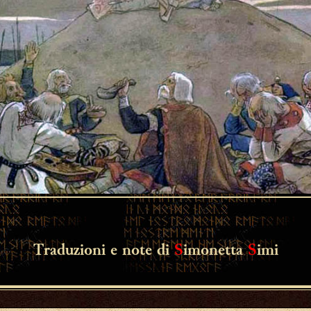
Traduzioni e note di
S
imonetta
S
imi