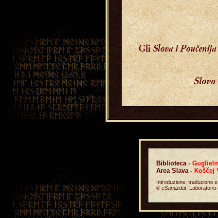
Slova i Poučenija
Gli
Slovo 
Biblioteca -
Guglielm
Area Slava -
Koščej 
Introduzione, traduzione e
©
eSamizdat
: Laboratorio 