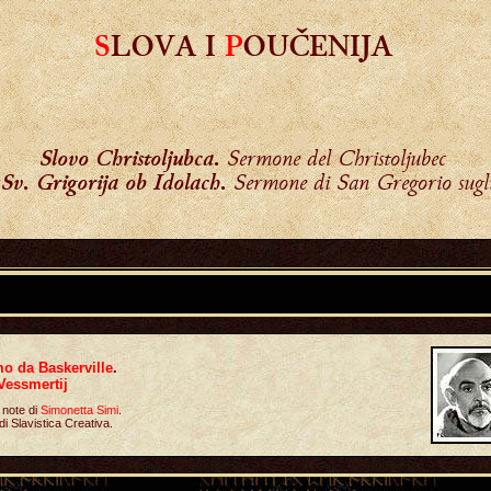
S
LOVA I
P
OUČENIJA
Slovo Christoljubca.
Sermone del Christoljubec
Sv. Grigorija ob Idolach.
Sermone di San Gregorio sugli
o da Baskerville
.
Vessmertij
 note di
Simonetta Simi
.
di Slavistica Creativa.