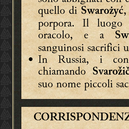
quello di
,
Swarożyć
porpora. Il luogo
oracolo, e a
Sw
sanguinosi sacrifici 
In Russia, i con
chiamando
Svarožič
suo nome piccoli sacri
CORRISPONDEN