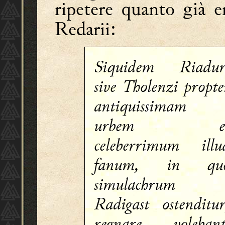
ripetere quanto già er
Redarii:
Siquidem Riadur
sive Tholenzi propte
antiquissimam
urbem e
celeberrimum illu
fanum, in qu
simulachrum
Radigast ostenditur
regnare volebant