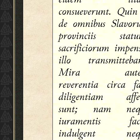
consueverunt. Quin
de omnibus Slavor
provinciis statut
sacrificiorum impen
illo transmitteba
Mira aut
reverentia circa f
diligentiam affec
sunt; nam neq
iuramentis faci
indulgent neq