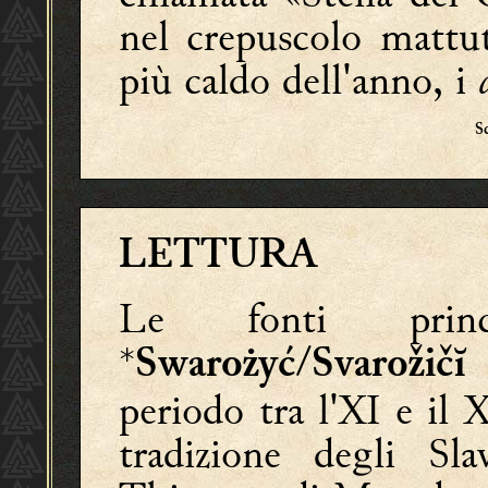
nel crepuscolo mattu
più caldo dell'anno, i
S
LETTURA
Le fonti princ
*
/
s
Swarożyć
Svarožičĭ
periodo tra l'XI e il X
tradizione degli Sla