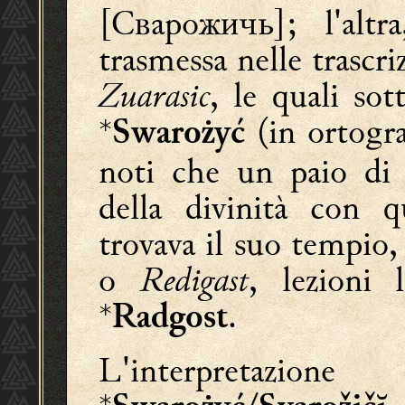
[
Сварожичь
];
l'altra
trasmessa nelle trascri
Zuarasic
, le quali so
*
(in ortogra
Swarożyć
noti che un paio di 
della divinità con q
trovava il suo tempio
o
Redigast
, lezioni 
*
.
Radgost
L'interpreta