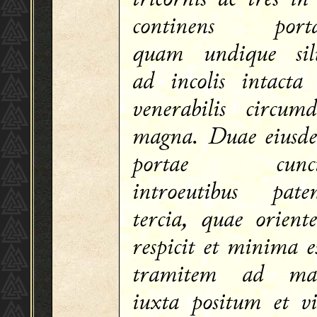
continens porta
quam undique sil
ad incolis intacta 
venerabilis circumd
magna. Duae eiusd
portae cunct
introeutibus paten
tercia, quae orient
respicit et minima e
tramitem ad ma
iuxta positum et vi