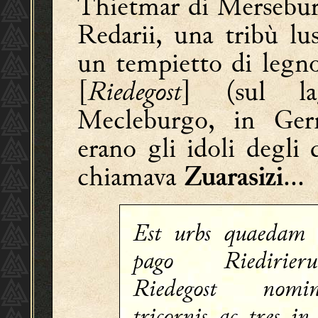
Thietmar di Merseburg
Redarii, una tribù lus
un tempietto di legno
[
Riedegost
] (sul la
Mecleburgo, in Ger
erano gli idoli degli d
chiamava
...
Zuarasizi
Est urbs quaedam 
pago Riedirieru
Riedegost nomin
tricornis ac tres in