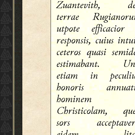
Zuantevith, de
terrae Rugianoru
utpote efficacior
responsis, cuius intu
ceteros quasi semid
estimabant. Un
etiam in peculi
honoris annuat
hominem
Christicolam, qu
sors acceptaveri
eidem lita