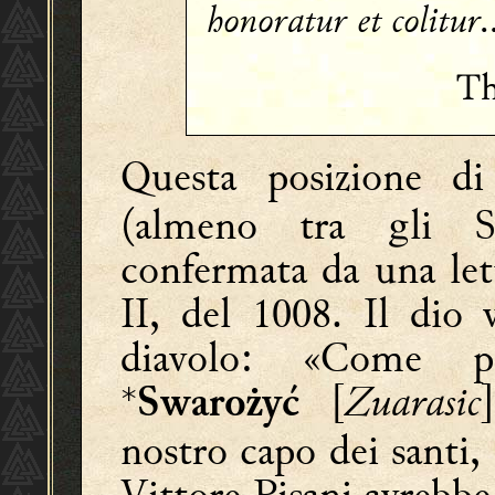
honoratur et colitur.
Th
Questa posizione d
(almeno tra gli S
confermata da una le
II, del 1008. Il dio 
diavolo: «Come p
*
[
Zuarasic
Swarożyć
nostro capo dei santi,
Vittore Pisani avrebb