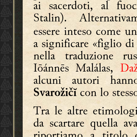
ai sacerdoti, al fuo
Stalin). Alternativ
essere inteso come un
a significare «figlio d
nella traduzione r
Iōánnēs Malálas,
Daž
alcuni autori hanno
con lo stes
Svarožičĭ
Tra le altre etimolog
da scartare quella av
riportiamo a titolo 