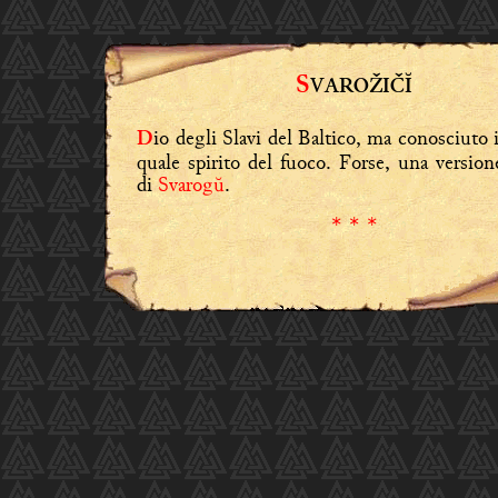
S
VAROŽIČĬ
io degli Slavi del Baltico, ma conosciuto 
D
quale spirito del fuoco. Forse, una versio
di
Svarogŭ
.
* * *