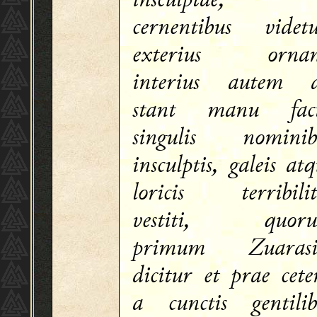
cernentibus videtu
exterius ornan
interius autem d
stant manu fact
singulis nominib
insculptis, galeis at
loricis terribilit
vestiti, quor
primum Zuarasi
dicitur et prae cete
a cunctis gentilib