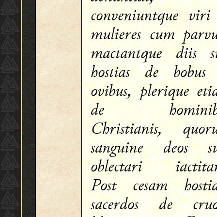
conveniuntque viri
mulieres cum parvu
mactantque diis s
hostias de bobus 
ovibus, plerique et
de hominib
Christianis, quor
sanguine deos su
oblectari iactita
Post cesam hosti
sacerdos de cruo