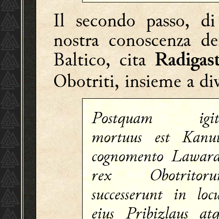
Il secondo passo, di
nostra conoscenza del
Baltico, cita
Radigas
Obotriti, insieme a dive
Postquam igit
mortuus est Kanut
cognomento Laward
rex Obotritoru
successerunt in lo
eius Pribizlaus at