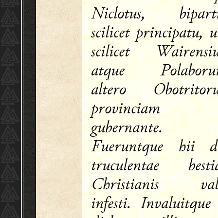
Niclotus, biparti
scilicet principatu, 
scilicet Wairensi
atque Polaboru
altero Obotritor
provinciam
gubernante.
Fueruntque hii d
truculentae besti
Christianis val
infesti. Invaluitque