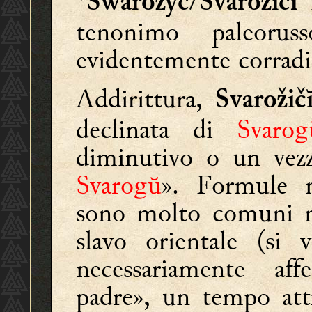
*
/
n
Swarożyć
Svarožičĭ
tenonimo paleoru
evidentemente corradi
Addirittura,
Svarožič
declinata di
Svarog
diminutivo o un vezz
Svarogŭ
». Formule m
sono molto comuni ne
slavo orientale (si 
necessariamente af
padre», un tempo attr