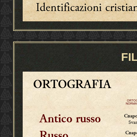
Identificazioni cristia
FI
ORTOGRAFIA
ORTO
NORMA
Свар
Antico russo
Svar
Сва
Russo