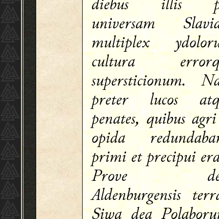
diebus illis p
universam Slavi
multiplex ydolor
cultura errorq
supersticionum. N
preter lucos atq
penates, quibus agri
opida redundaban
primi et precipui er
Prove de
Aldenburgensis terr
Siwa dea Polaboru