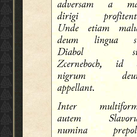
adversam a ma
dirigi profitente
Unde etiam mal
deum lingua s
Diabol si
Zcerneboch, id e
nigrum deu
appellant.
Inter multiform
autem Slavor
numina prepoll