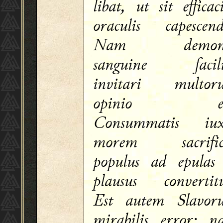
libat, ut sit efficac
oraculis capescend
Nam demon
sanguine facili
invitari multor
opinio es
Consummatis iux
morem sacrifici
populus ad epulas
plausus convertit
Est autem Slavor
mirabilis error; 