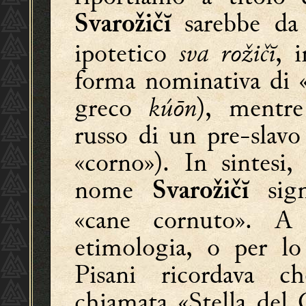
sarebbe da c
Svarožičĭ
ipotetico
sva rožičĭ
, 
forma nominativa di «
greco
kúōn
), ment
russo di un pre-slavo
«corno»). In sintesi,
nome
sign
Svarožičĭ
«cane cornuto». A g
etimologia, o per l
Pisani ricordava ch
chiamata «Stella del