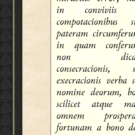
in conviviis 
compotacionibus s
pateram circumferu
in quam conferun
non dica
consecracionis, s
execracionis verba 
nomine deorum, bo
scilicet atque ma
omnem prosper
fortunam a bono d