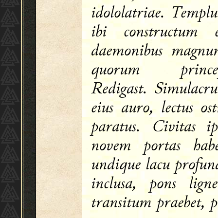
idololatriae. Templ
ibi constructum e
daemonibus magnu
quorum prince
Redigast. Simulacr
eius auro, lectus ost
paratus. Civitas ip
novem portas habe
undique lacu profun
inclusa, pons ligne
transitum praebet, p