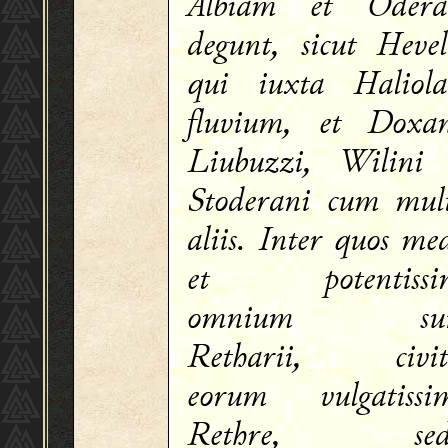
Albiam et Oder
degunt, sicut Hevel
qui iuxta Haliol
fluvium, et Doxan
Liubuzzi, Wilini 
Stoderani cum mult
aliis. Inter quos med
et potentissi
omnium sun
Retharii, civit
eorum vulgatissi
Rethre, sed