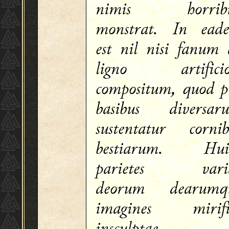
nimis horribi
monstrat. In ead
est nil nisi fanum 
ligno artificio
compositum, quod p
basibus diversar
sustentatur cornib
bestiarum. Hui
parietes vari
deorum dearumq
imagines mirifi
insculptae, 