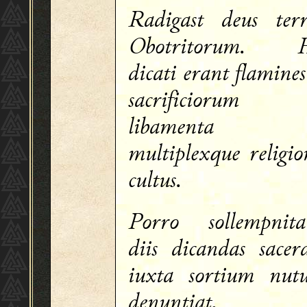
Radigast deus ter
Obotritorum. H
dicati erant flamines
sacrificiorum
libamenta
multiplexque religio
cultus.
Porro sollempnita
diis dicandas sacer
iuxta sortium nut
denuntiat,