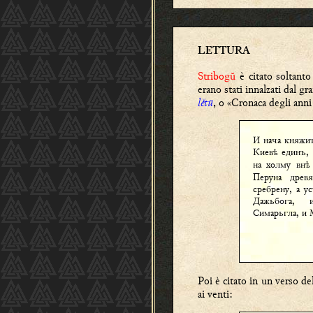
LETTURA
Stribogŭ
è citato soltanto
erano stati innalzati dal g
lětŭ
, o «Cronaca degli anni
И нача княжи
Киев
единъ, 
ѣ
на холму вн
ѣ
Перуна древя
сребрену, а у
Дажьбога,
Симарьгла, и
Poi è citato in un verso de
ai venti: