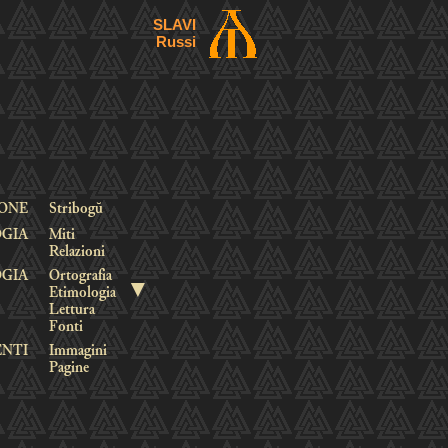
SLAVI
Russi
IONE
Stribogŭ
GIA
Miti
Relazioni
OGIA
Ortografia
▼
Etimologia
Lettura
Fonti
ENTI
Immagini
Pagine