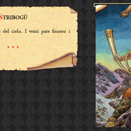
S
TRIBOGŬ
o del cielo. I venti pare fossero i
* * *