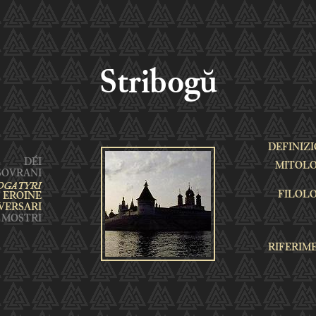
Stribogŭ
DEFINIZ
MITOLO
FILOL
RIFERIM