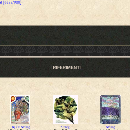
tŭ
[6488/980]
|
RIFERIMENTI
I figli di Stribog
Stribog
Stribog