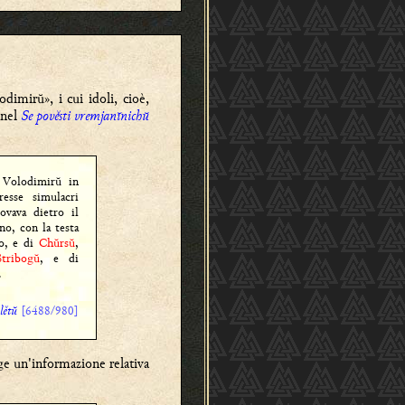
dimirŭ», i cui idoli, cioè,
 nel
Se pověsti vremjanĭnichŭ
 Volodimirŭ in
esse simulacri
rovava dietro il
no, con la testa
ro, e di
Chŭrsŭ
,
Stribogŭ
, e di
.
lětŭ
[6488/980]
nge un'informazione relativa