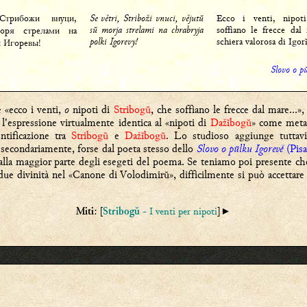
Стрибожи внуци,
Se větri, Striboži vnuci, vějutŭ
Ecco i venti, nipo
sŭ morja strelami na chrabryja
soffiano le frecce dal
ря стрелами на
polki Igorevy!
schiera valorosa di Igorĭ
 Игоревы!
Slovo o pŭ
e «ecco i venti,
o
nipoti di
Stribogŭ
, che soffiano le frecce dal mare...»
 l'espressione virtualmente identica al «nipoti di
Dažĭbogŭ
» come metaf
ntificazione tra
Stribogŭ
e
Dažĭbogŭ
. Lo studioso aggiunge tuttavia
a secondariamente, forse dal poeta stesso dello
Slovo o pŭlku Igorevě
(Pisa
dalla maggior parte degli esegeti del poema. Se teniamo poi presente ch
ue divinità nel «Canone di Volodimirŭ», difficilmente si può accettare l
: [
- I venti per nipoti
]
►
Miti
Stribogŭ