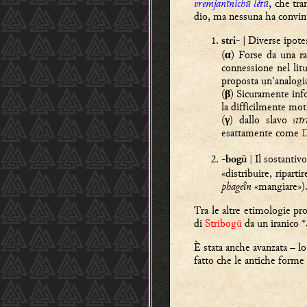
vremjanĭnichŭ lětŭ
, che tr
dio, ma nessuna ha convint
- | Diverse ipot
stri
(
) Forse da una r
α
connessione nel li
proposta un'analogi
(
) Sicuramente inf
β
la difficilmente mot
(
) dallo slavo
stĭr
γ
esattamente come
D
|
Il sostantiv
-bogŭ
«distribuire, riparti
phage
n
«mangiare»)
î
Tra le altre etimologie pr
di
Stribogŭ
da un iranico
*
È stata anche avanzata – l
fatto che le antiche forme 