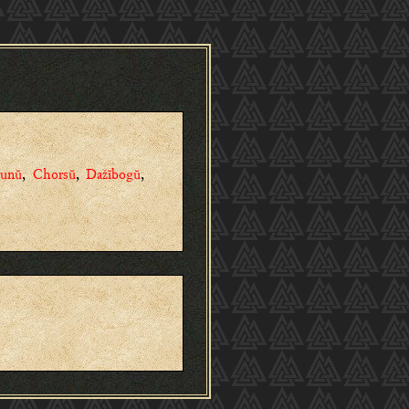
runŭ
,
Chorsŭ
,
Dažĭbogŭ
,