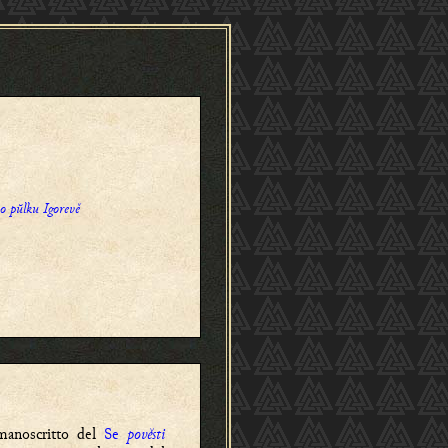
o pŭlku Igorevě
manoscritto del
Se
pověsti