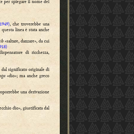
te per spiegare il nome del
 1949)
, che troverebbe una
u questa linea è stata anche
rib
«saltare, danzare», da cui
918)
spensatore di ricchezza,
dal significato originale di
-
aġa
«dio»; ma anche greco
proporrebbe una derivazione
ecchio dio», giustificata dal