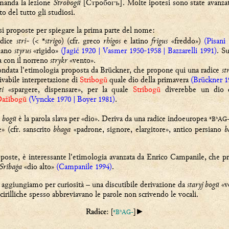
amanda la lezione
Strobogŭ
[
Стробогъ
].
Molte ipotesi sono state avanza
o del tutto gli studiosi.
esi proposte per spiegare la prima parte del nome:
adice
stri
- (< *
strigo
) (cfr. greco
rhîgos
e latino
frigus
«freddo»)
(Pisani
tuano
styrus
«rigido»
(Jagić 1920 | Vasmer 1950-1958 | Bazzarelli 1991)
. S
a con il norreno
strykr
«vento».
ondata l'etimologia proposta da Brückner, che propone qui una radice
st
ivabile interpretazione di
Stribogŭ
quale dio della primavera
(Brückner 1
ti
«spargere, dispensare», per la quale
Stribogŭ
diverebbe un dio di
ažĭbogŭ
(Vyncke 1970 | Boyer 1981)
.
o
bogŭ
è la parola slava per «dio». Deriva da una radice indoeuropea
*B
AG
ʰ
re» (cfr. sanscrito
bhaga
«padrone, signore, elargitore», antico persiano
b
.
oposte, è interessante l'etimologia avanzata da Enrico Campanile, che 
Srībaġa
«dio alto»
(Campanile 1994)
.
o aggiungiamo per curiosità – una discutibile derivazione da
staryj bogŭ
«v
cirilliche spesso abbreviavano le parole non scrivendo le vocali.
: [
]►
*B
AG-
ʰ
Radice