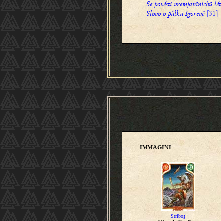
Se pověsti vremjanĭnichŭ lě
Slovo o pŭlku Igorevě
[31]
IMMAGINI
Stribog