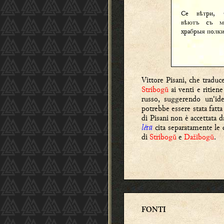
Се в
три, 
ѣ
в
ютъ съ мо
ѣ
храбрыя полки
Vittore Pisani, che traduc
Stribogŭ
ai venti e ritiene
russo, suggerendo un'ide
potrebbe essere stata fatt
di Pisani non è accettata 
lětŭ
cita separatamente le d
di
Stribogŭ
e
Dažĭbogŭ
.
FONTI