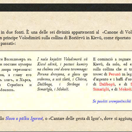
 in due fonti. È una delle sei divinità appartenenti al «Canone di Volo
ran principe Volodimirŭ sulla collina di Boričevŭ in Kievŭ, come riportato
 passati»:
ти Володимеръ въ
I nača knjažiti Volodimerŭ vŭ
E cominciò a regnare
и постави кумиры
Kievě edinŭ, i postavi kumiry
Kievŭ, da solo, ed er
na cholmu vně dvora teremnago:
sulla collina che si t
двора теремнаго:
Peruna drevjana, a glavu ego
terem
: di
Perunŭ
in leg
на, а главу его
srebrenu, a usŭ zlatŭ, i Chŭrsa,
d'argento e i baffi d'o
съ златъ, и Хърса,
Dažĭboga, i Striboga i
di
Dažĭbogŭ
, e di
 и Стрибога и
Simarĭgla, i Mokošĭ.
Simarĭglŭ
, e di
Mokošĭ
 Мокошь.
Se pověsti vremjanĭnichŭ 
llo
Slovo o pŭlku Igorevě
, o «Cantare delle gesta di Igor'», dove si aggiu