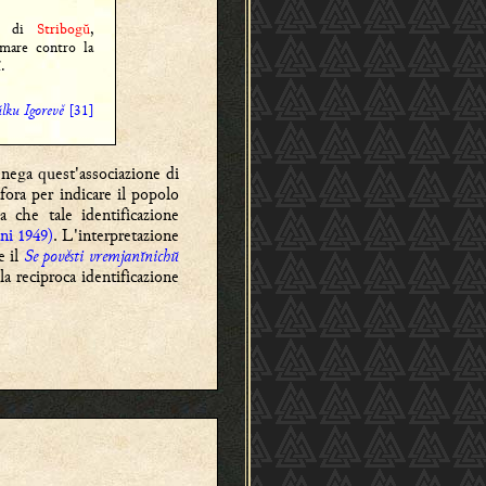
ti di
Stribogŭ
,
 mare contro la
.
lku Igorevě
[31]
, nega quest'associazione di
ora per indicare il popolo
 che tale identificazione
ni 1949)
. L'interpretazione
e il
Se pověsti vremjanĭnichŭ
a reciproca identificazione