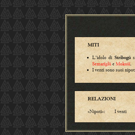
MITI
L'idolo di
si
Stribogŭ
Semarĭglŭ
e
Mokošĭ
.
I venti sono suoi nipot
RELAZIONI
«Nipoti»:
I venti