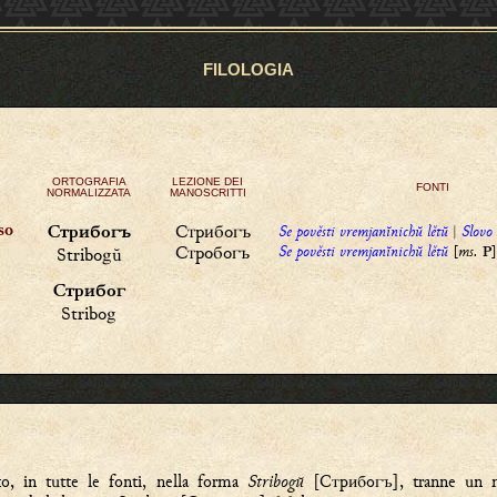
FILOLOGIA
ORTOGRAFIA
LEZIONE DEI
FONTI
NORMALIZZATA
MANOSCRITTI
Стрибогъ
Se
pověsti vremjanĭnichŭ lětŭ
|
Slovo 
so
Стрибогъ
Стробогъ
Se
pověsti vremjanĭnichŭ lětŭ
[
ms.
]
Stribogŭ
P
Стрибог
Stribog
o, in tutte le fonti, nella forma
Stribogŭ
[
Стрибогъ
], tranne un 