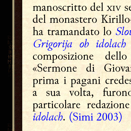
manoscritto del  se
del monastero Kirillo-
Slo
ha tramandato lo
Grigorija ob idolac
composizione del
«Sermone di Giov
prima i pagani credes
a sua volta, furon
particolare redazio
idolach
.
(Simi 2003)