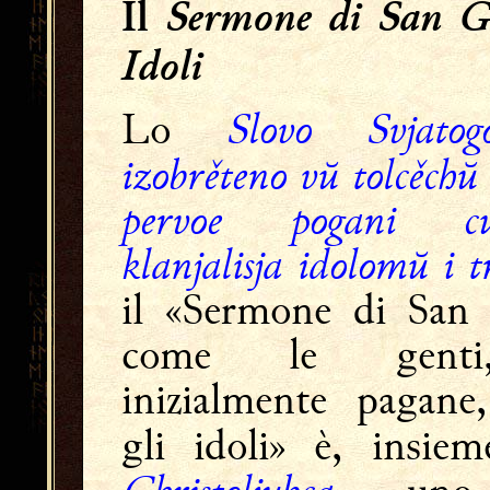
Sermone di San Gr
Il
Idoli
Slovo Svjatog
Lo
izobrěteno vŭ tolcěchŭ
pervoe pogani cu
klanjalisja idolomŭ i t
il «Sermone di San 
come le genti
inizialmente pagane
gli idoli»
è, insie