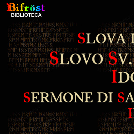
BIBLIOTECA
S
LOVA 
S
S
LOVO
V
I
D
S
ERMONE DI
S
I