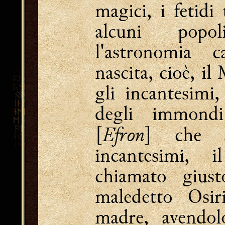
magici, i fetidi 
alcuni popol
l'astronomia c
nascita, cioè, il
gli incantesimi,
degli immondi
Efron
[
] che 
incantesimi, 
chiamato giust
maledetto Osir
madre, avendolo