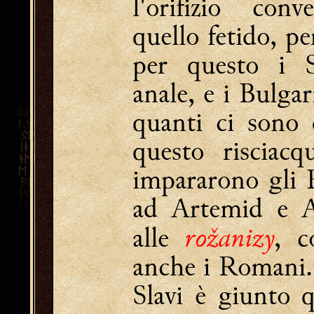
l'orifizio con
quello fetido, p
per questo i Sa
anale, e i Bulga
quanti ci sono 
questo risciac
impararono gli E
ad Artemid e A
rožanizy
alle
, c
anche i Romani.
Slavi è giunto 