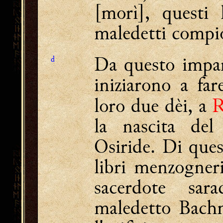
[morì], questi 
maledetti compion
Da questo impar
d
iniziarono a fare
loro due dèi, a
R
la nascita de
Osiride. Di ques
libri menzogner
sacerdote sa
maledetto Bachm