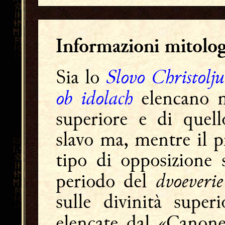
Informazioni mitolo
Slovo Christolj
Sia lo
ob idolach
elencano n
superiore e di quell
slavo ma, mentre il 
tipo di opposizione s
dvoeverie
periodo del
sulle divinità super
elencate dal «Canon