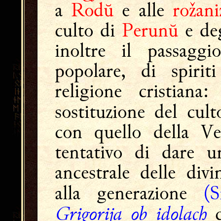
a
Rodŭ
e alle
rožani
culto di
Perunŭ
e deg
inoltre il passaggi
popolare, di spirit
religione cristiana
sostituzione del cul
con quello della Ve
tentativo di dare un
ancestrale delle divi
alla generazione
(
Grigorija ob idolach