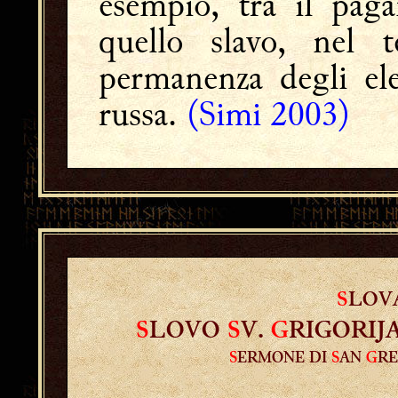
esempio, tra il pag
quello slavo, nel te
permanenza degli ele
russa.
(Simi 2003)
S
LOV
S
LOVO
S
V.
G
RIGORIJ
S
ERMONE DI
S
AN
G
RE