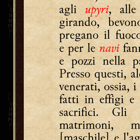
upyri
agli
, all
girando, bevon
pregano il fuo
navi
e per le
fann
e pozzi nella p
Presso questi, alc
venerati, ossia,
fatti in effigi 
sacrifici. Gli
matrimoni, m
[maschile] e l'a