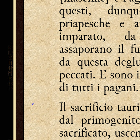
questi, dunqu
priapesche e a
imparato, d
assaporano il fu
da questa deglu
peccati. E sono 
di tutti i pagani.
Il sacrificio taur
c
dal primogenit
sacrificato, uscen