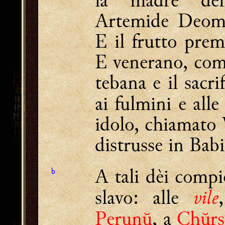
la madre dell
Artemide Deomis
E il frutto prem
E venerano, come
tebana e il sacri
ai fulmini e all
idolo, chiamato V
distrusse in Babi
A tali dèi compie
b
vile
slavo: alle
Perunŭ
, a
Chŭr