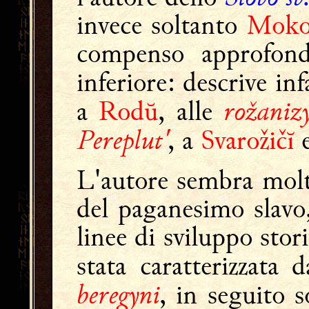
invece soltanto
Moko
compenso approfondis
inferiore: descrive infa
rožaniz
a
Rodŭ
, alle
Pereplut'
, a
Svarožičĭ
e
L'autore sembra molto
del paganesimo slavo,
linee di sviluppo stor
stata caratterizzata 
beregyni
, in seguito s