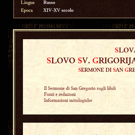
Lingua
Russo
Epoca
XIV-XV secolo
S
LOV
S
LOVO
S
V.
G
RIGORIJ
S
ERMONE DI
S
AN
G
R
Il Sermone di San Gregorio sugli Idoli
Fonti e redazioni
Informazioni mitologiche