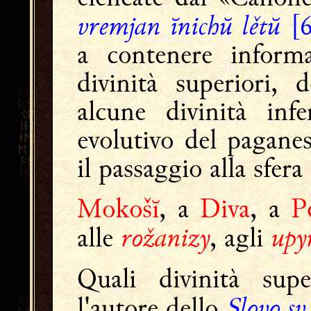
vremjan ĭnichŭ lětŭ
[6
a contenere informa
divinità superiori, 
alcune divinità infe
evolutivo del pagane
il passaggio alla sfera
Mokošĭ
, a
Diva
, a
P
rožanizy
upy
alle
, agli
Quali divinità sup
Slovo sv
l'autore dello