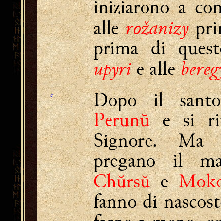
iniziarono a co
rožanizy
alle
pri
prima di questo
upyri
bereg
e alle
Dopo il santo
e
Perunŭ
e si riv
Signore. Ma 
pregano il m
Chŭrsŭ
e
Moko
fanno di nascos