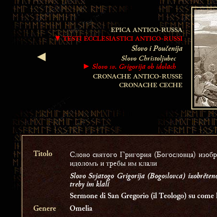
EPICA ANTICO-RUSSA
▼ TESTI ECCLESIASTICI ANTICO-RUSSI
Slovo i Poučenija
◄
Slovo Christoljubec
Slovo sv. Grigorija ob idolach
►
CRONACHE ANTICO-RUSSE
CRONACHE CECHE
Слово святого Григория (Богословца) изобр
Titolo
идоломъ и требы им клали
Slovo Svjatogo Grigorija (Bogoslovca) izobrěten
treby im klali
Sermone di San Gregorio (il Teologo) su come l
Genere
Omelia