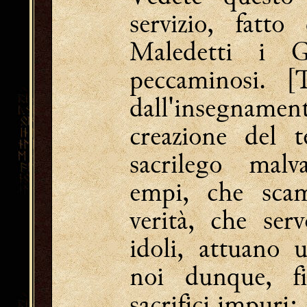
servizio, fatt
Maledetti i Gr
peccaminosi. [
dall'insegname
creazione del 
sacrilego malv
empi, che scam
verità, che ser
idoli, attuano 
noi dunque, fi
sacrifici impuri: 