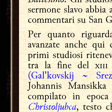
sermone slavo abbia a
commentari su San 
Per quanto riguarda
avanzate anche qui d
primi studiosi ritene
tra la fine del 
(Gal'kovskij ~ Srez
Johannis Mansikka s
compilato in epoc
Christoljubca
, testo 