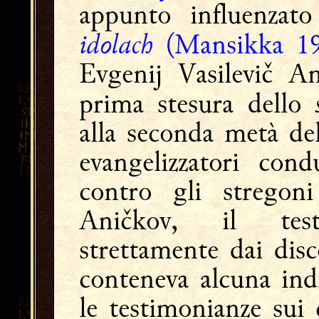
appunto influenzat
idolach
(Mansikka 19
Evgenij Vasilevič An
prima stesura dello
alla seconda metà del
evangelizzatori con
contro gli stregon
Aničkov, il test
strettamente dai dis
conteneva alcuna indi
le testimonianze sui 