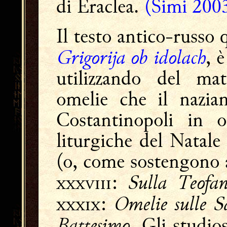
di Eraclea.
(Simi 200
Il testo antico-russo 
Grigorija ob idolach
, 
utilizzando del mat
omelie che il nazia
Costantinopoli in oc
liturgiche del Natale
(o, come sostengono a
Sulla Teofan
:
Omelie sulle S
:
Battesimo
. Gli studio