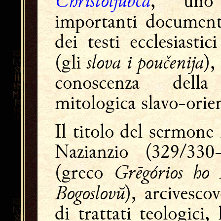
Christoljubca
, uno
importanti document
dei testi ecclesiastic
slova i poučenija
(gli
),
conoscenza della 
mitologica slavo-orien
Il titolo del sermone
Nazianzio (329/330
Grēgórios ho
(greco
Bogoslovŭ
), arcivesco
di trattati teologici,