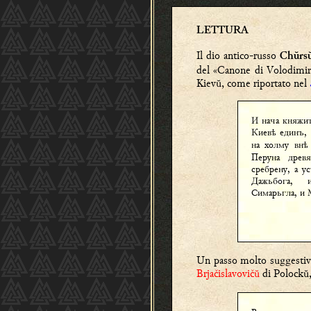
LETTURA
Il dio antico-russo
Chŭrs
del «Canone di Volodimirŭ»
Kievŭ, come riportato nel
И нача княжи
Киев
единъ, 
ѣ
на холму вн
ѣ
Перуна древя
сребрену, а у
Дажьбога,
Симарьгла, и
Un passo molto suggestiv
Brjačislavovičŭ
di Polockŭ, 