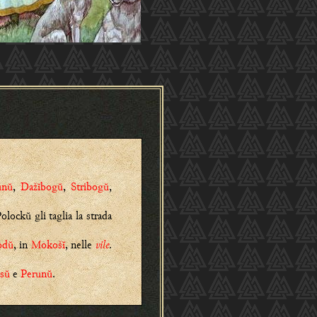
unŭ
,
Dažĭbogŭ
,
Stribogŭ
,
olockŭ gli taglia la strada
odŭ
, in
Mokošĭ
, nelle
vile
.
sŭ
e
Perunŭ
.