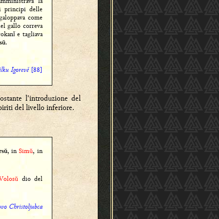
mministrava la
i principi delle
ò galoppava come
el gallo correva
rokan
e tagliava
ĭ
.
sŭ
lku Igorevě
[88]
stante l'introduzione del
riti del livello inferiore.
, in
Simŭ
, in
rsŭ
Volosŭ
dio del
ovo Christoljubca