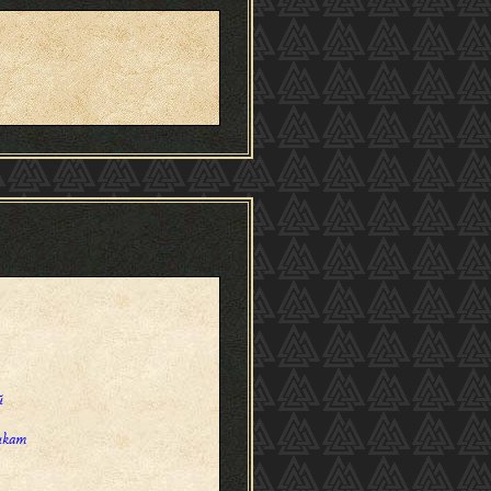
ŭ
ukam