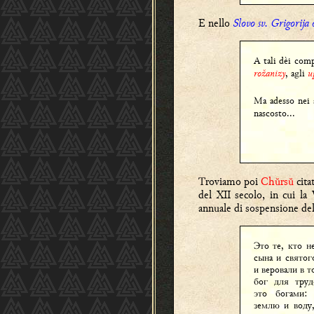
E nello
Slovo sv. Grigorija 
A tali dèi comp
rožanizy
, agli
u
Ma adesso nei 
nascosto...
Troviamo poi
Chŭrsŭ
cita
del XII secolo, in cui la
annuale di sospensione del
Это те, кто н
сына и святог
и веровали в т
бог для труд
это богами:
землю и воду,