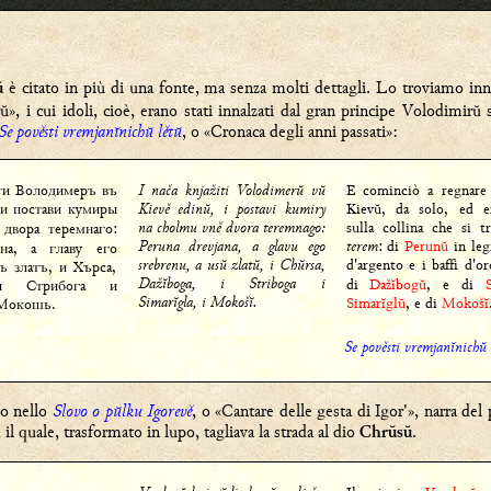
è citato in più di una fonte, ma senza molti dettagli. Lo troviamo innan
ŭ
, i cui idoli, cioè, erano stati innalzati dal gran principe Volodimirŭ s
Se pověsti vremjanĭnichŭ lětŭ
, o «Cronaca degli anni passati»:
ти Володимеръ въ
I nača knjažiti Volodimerŭ vŭ
E cominciò a regnare
и постави кумиры
Kievě edinŭ, i postavi kumiry
Kievŭ, da solo, ed er
na cholmu vně dvora teremnago:
sulla collina che si t
двора теремнаго:
Peruna drevjana, a glavu ego
terem
: di
Perunŭ
in leg
на, а главу его
srebrenu, a usŭ zlatŭ, i Chŭrsa,
d'argento e i baffi d'o
съ златъ, и Хърса,
Dažĭboga, i Striboga i
di
Dažĭbogŭ
, e di
 и Стрибога и
Simarĭgla, i Mokošĭ.
Simarĭglŭ
, e di
Mokošĭ
 Мокошь.
Se pověsti vremjanĭnichŭ 
o nello
Slovo o pŭlku Igorevě
, o «Cantare delle gesta di Igor'», narra de
il quale, trasformato in lupo, tagliava la strada al dio
.
Chrŭsŭ