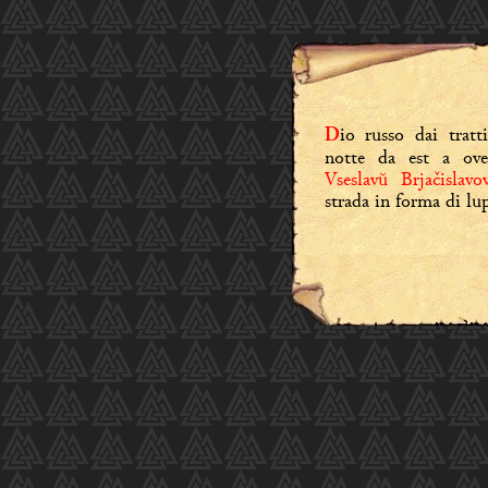
io russo dai tratt
D
notte da est a ove
Vseslavŭ Brjačislavo
strada in forma di lu