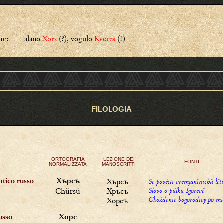
he:
alano
Xorз
(?), vogulo
Kvores
(?)
FILOLOGIA
ORTOGRAFIA
LEZIONE DEI
FONTI
NORMALIZZATA
MANOSCRITTI
Хърсъ
Se
pověsti vremjanĭnichŭ lět
Хърсъ
tico russo
Chŭrsŭ
Хръсъ
Slovo o pŭlku Igorevě
Choždenie bogorodicy po m
Хoрсъ
Хорс
usso