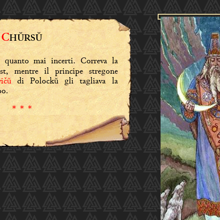
C
HŬRSŬ
i quanto mai incerti. Correva la
st, mentre il principe stregone
vičŭ
di Polockŭ gli tagliava la
po.
* * *