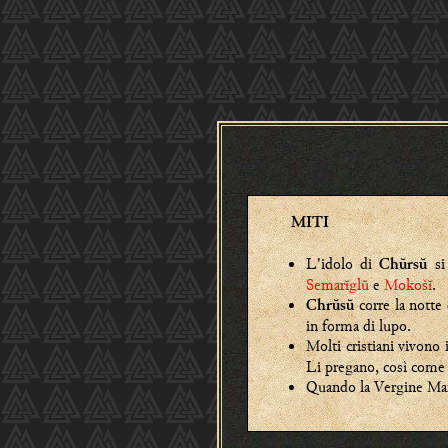
MITI
L'idolo di
si 
Chŭrsŭ
Semarĭglŭ
e
Mokošĭ
.
corre la notte
Chrŭsŭ
in forma di lupo.
Molti cristiani vivono
Li pregano, così come p
Quando la Vergine Mari