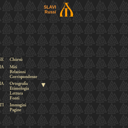
SLAVI
Russi
NE
Chŭrsŭ
IA
Miti
Relazioni
Corrispondenze
▼
IA
Ortografia
Etimologia
Lettura
Fonti
TI
Immagini
Pagine