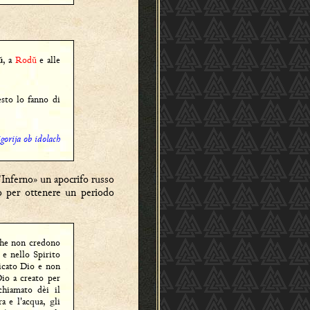
, a
Rodŭ
e alle
ŭ
sto lo fanno di
gorija ob idolach
l'Inferno» un apocrifo russo
io per ottenere un periodo
che non credono
 e nello Spirito
icato Dio e non
io a creato per
chiamato dèi il
ra e l'acqua, gli