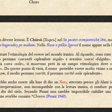
Chors
n diverse lezioni. È
[
Хърсъ
] nel
Se
pověsti vremjanĭnichŭ lětŭ
, m
Chŭrsŭ
e bogorodicy po mukam
. Nell
o
Slovo o pŭlku Igorevě
il nome
appare nella
ercare l'etimologia del
nomen
nel mondo iranico. Al riguardo, sono state a
co persiano
xvarənāh
«splendore regale» e avestico
xvarəš
«fulgido».
 da
xvarə
«sole», si muovono però in un campo etimologico dove s'in
». Da questo punto di vista, il nome potrebbe essere molto vicino a un 
ētəm
, il medio persiano
xvaršēt
, il persiano
xuršīd
«sole splendente».
ebbe anche essere alla base di dio un
Xorз
, attestato presso gli Alani (
interpretazione, non incompatibile con la lettura iranica, ci conduce p
 dio del cielo. Secondo Pisani non sarebbe impossibile stabilire un
ine avrebbe suonato *
Chvoros
(Pisani 1949)
.