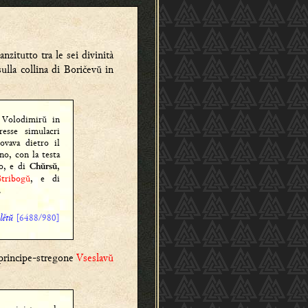
zitutto tra le sei divinità
ulla collina di Boričevŭ in
 Volodimirŭ in
esse simulacri
rovava dietro il
no, con la testa
ro, e di
,
Chŭrsŭ
Stribogŭ
, e di
.
lětŭ
[6488/980]
l principe-stregone
Vseslavŭ