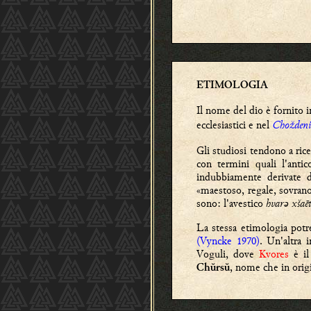
ETIMOLOGIA
Il nome del dio è fornito i
ecclesiastici e nel
Choždeni
Gli studiosi tendono a ric
con termini quali l'anti
indubbiamente derivate
«maestoso, regale, sovrano
sono: l'avestico
hvarə хšа
La stessa etimologia potr
(Vyncke 1970)
. Un'altra 
Voguli, dove
Kvores
è il
, nome che in orig
Chŭrsŭ