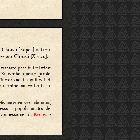
a
[
Хoрсъ
] nei testi
Chorsŭ
 lezione
[
Хръсъ
].
Chrŭsŭ
vanzate possibili relazioni
 Entrambe queste parole,
crociano i significati di
termine iranico i cui esiti
cfr. ossetico
xorз
«buono»)
resso il popolo uralico dei
a connessione tra
Kvores
e