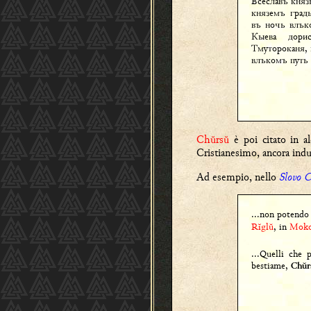
Всеславъ кня
княземъ град
въ ночь влък
Кыева дори
Тмутороканя,
влъкомъ путь
Chŭrsŭ
è poi citato in a
Cristianesimo, ancora indugi
Ad esempio, nello
Slovo C
...non potendo 
Rĭglŭ
, in
Moko
...Quelli che 
bestiame,
Chŭr