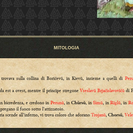
MITOLOGIA
trovava sulla collina di Boričevŭ, in Kievŭ, insieme a quelli di
Per
 da est a ovest, mentre il principe stregone
Vseslavŭ Brjačislavovičŭ
di P
 in bicredenza, e credono in
Perunŭ
, in
, in
Simŭ
, in
Rĭglŭ
, in
R
Chŭrsŭ
regano il fuoco sotto l'attizzatoio.
a scende all'inferno, vi trova coloro che adorano
Trojanŭ
,
,
Vele
Chorsŭ