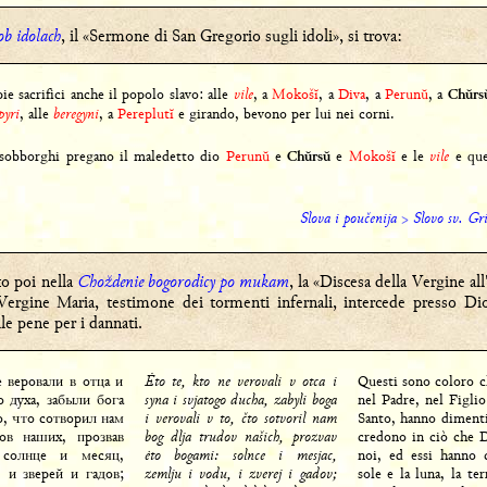
ob idolach
, il «Sermone di San Gregorio sugli idoli», si trova:
ie sacrifici anche il popolo slavo: alle
vile
, a
Mokošĭ
, a
Diva
, a
Perunŭ
, a
Chŭrs
pyri
, alle
beregyni
, a
Pereplutĭ
e girando, bevono per lui nei corni.
sobborghi pregano il maledetto dio
Perunŭ
e
e
Mokošĭ
e le
vile
e que
Chŭrsŭ
Slova i poučenija
>
Slovo sv. Gri
to poi nella
Choždenie bogorodicy po mukam
, la «Discesa della Vergine al
 Vergine Maria, testimone dei tormenti infernali, intercede presso D
le pene per i dannati.
е веровали в отца и
Ėto te, kto ne verovali v otca i
Questi sono coloro 
о духа, забыли бога
syna i svjatogo ducha, zabyli boga
nel Padre, nel Figlio
о, что сотворил нам
i verovali v to, čto sotvoril nam
Santo, hanno diment
ов наших, прозвав
bog dlja trudov našich, prozvav
credono in ciò che D
 солнце и месяц,
ėto bogami: solnce i mesjac,
noi, ed essi hanno 
 и зверей и гадов;
zemlju i vodu, i zverej i gadov;
sole e la luna, la ter