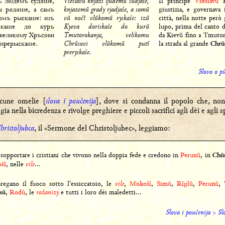
зь людемъ судяше,
Vseslavŭ knjazĭ ljudemŭ sudjaše,
Il principe
Vseslavŭ
a
ы рядяше, а самъ
knjazemŭ grady rjadjaše, a samŭ
giustizia, e governava 
омъ рыскаше: изъ
vŭ nočĭ vlŭkomŭ ryskaše: izŭ
città, nella notte per
скаше до куръ
Kyeva doriskaše do kurŭ
lupo, prima del canto d
 великому Хръсови
Tmutorokanja, velikomu
da Kievŭ fino a Tmuto
 прерыскаше.
Chrŭsovi vlŭkomŭ putĭ
la strada al grande
Chrŭ
preryskaše.
Slovo o pŭ
lcune omelie [
slova i poučenija
], dove si condanna il popolo che, nono
a nella bicredenza e rivolge preghiere e piccoli sacrifici agli dèi e agli spi
hristoljubca
, il «Sermone del Christoljubec», leggiamo:
sopportare i cristiani che vivono nella doppia fede e credono in
Perunŭ
, in
Chŭ
šĭ
, nelle
vile
...
pregano il fuoco sotto l'essiccatoio, le
vile
,
Mokošĭ
,
Simŭ
,
Rĭglŭ
,
Perunŭ
,
,
Rodŭ
, le
rožanizy
e tutti i loro dèi maledetti...
sŭ
Slova i poučenija
>
Sl