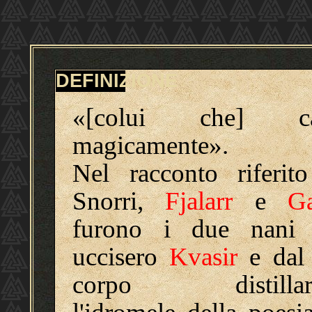
DEFINIZIONE
«[colui che] ca
magicamente»
.
Nel racconto riferit
Snorri,
Fjalarr
e
Ga
furono i due nani
uccisero
Kvasir
e dal
corpo distillar