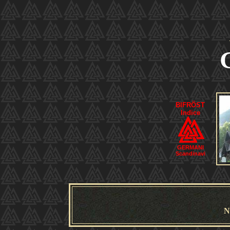
BIFRÖST
Indice
GERMANI
Scandinavi
N