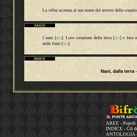
La
völva
accenna al suo nome del novero della creazio
SAGGI
I nani [
]. Loro creazione della terra [
] e loro 
QUI
QUI
nelle fonti
[
]
.
QUI
INDICE
Nani, dalla terra
-
AREE - Popoli 
INDICE - Gli dèi
ANTOLOGIA - La