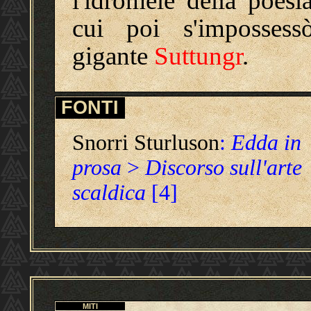
l'idromele della poesia
cui poi s'impossess
gigante
Suttungr
.
FONTI
Snorri Sturluson
:
Edda in
prosa
>
Discorso sull'arte
scaldica
[4]
MITI