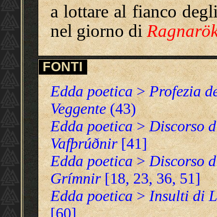
a lottare al fianco degl
nel giorno di
Ragnarö
FONTI
Edda poetica
>
Profezia d
Veggente
(43)
Edda poetica
>
Discorso d
Vafþrúðnir
[41]
Edda poetica
>
Discorso d
Grímnir
[18, 23, 36, 51]
Edda poetica
>
Insulti di 
[60]