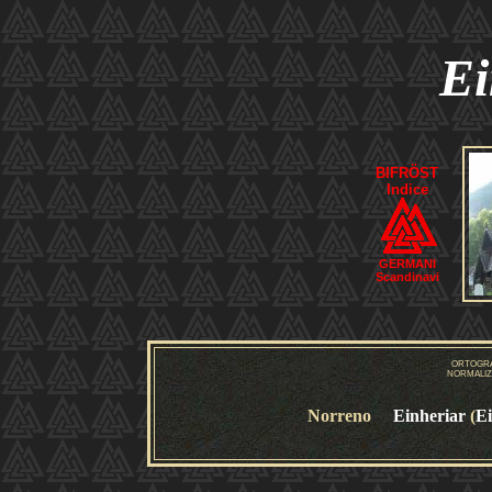
Ei
BIFRÖST
Indice
GERMANI
Scandinavi
ORTOGRA
NORMALIZ
Norreno
Einheriar
(
E