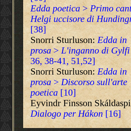
Edda poetica
>
Primo cant
Helgi uccisore di Hunding
[38]
Snorri Sturluson:
Edda in
prosa
>
L'inganno di Gylfi
36, 38-41, 51,52]
Snorri Sturluson:
Edda in
prosa
>
Discorso sull'arte
poetica
[10]
Eyvindr Finsson Skáldaspil
Dialogo per Hákon
[16]