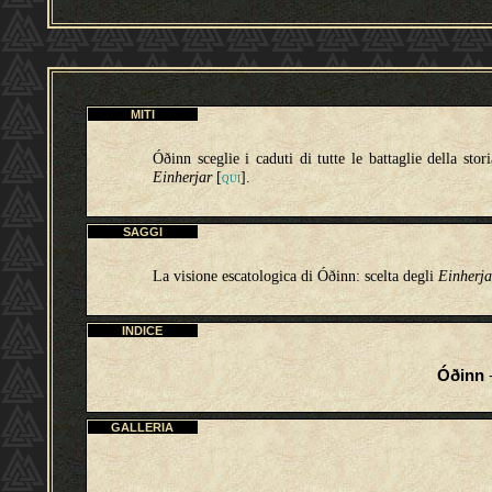
MITI
Óðinn sceglie i caduti di tutte le battaglie della stor
Einherjar
[
].
QUI
SAGGI
La visione escatologica di Óðinn: scelta degli
Einherja
INDICE
Óðinn
-
GALLERIA