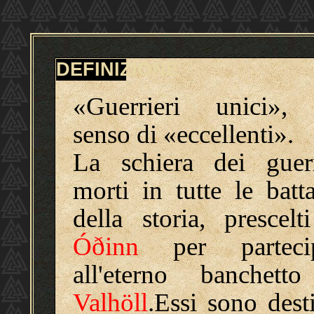
DEFINIZIONE
«Guerrieri unici»,
senso di «eccellenti».
La schiera dei guerr
morti in tutte le batta
della storia, prescelt
Óðinn
per partecip
all'eterno banchett
Valhöll
.Essi sono desti