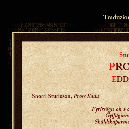
Traduzio
S
n
P
R
E
DD
Prose Edda
Snorri Sturluson,
Fyrirsögn ok F
Gylfaginn
Skáldskaparmá