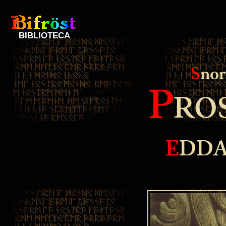
pli
BIBLIOTECA
S
nor
P
RO
E
DDA