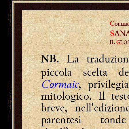
C
orma
S
AN
IL
G
LOS
. La traduzio
NB
piccola scelta 
Cormaic
, privileg
mitologico. Il test
breve, nell'edizion
parentesi tonde