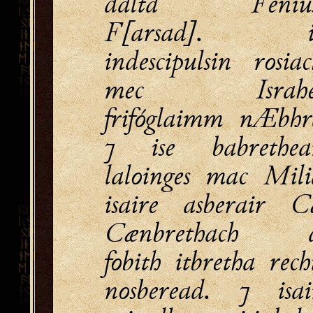
dalta Feniu
F[arsad]. i
indescipulsin rosiac
mec Israhei
frifóglaimm nÆbhr
⁊ ise babrethe
laloinges mac Mili
isaire asberair C
Cænbrethach 
fobith itbretha rech
nosberead. ⁊ isai