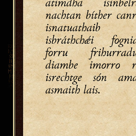
atimdha isinbelr
nachtan bíther canr
isnatuathaib
isbráthchǽi fogni
forru frihurradu
diambe imorro r
isrechtge són ama
asmaith lais.