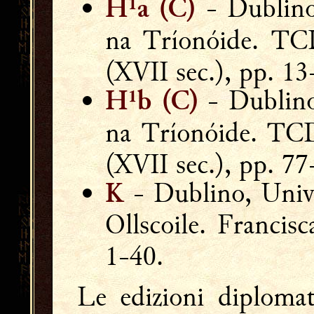
- Dublino
H¹a (C)
na Tríonóide
. T
(XVII sec.), pp. 13
- Dublino
H¹b (C)
na Tríonóide
. TC
(XVII sec.), pp. 77
- Dublino, Univ
K
Ollscoile. Francis
1-40.
Le edizioni diplomat