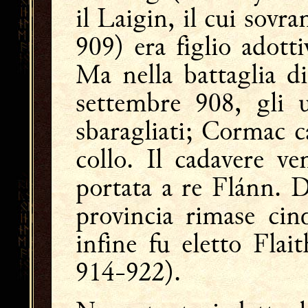
il Laigin, il cui sov
909) era figlio adott
Ma nella battaglia d
settembre 908, gli
sbaragliati; Cormac ca
collo. Il cadavere ve
portata a re Flánn. 
provincia rimase cin
infine fu eletto Fla
914-922).