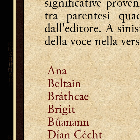
significative proven
tra parentesi qua
dall'editore. A sini
della voce nella ver
Ana
Beltain
Bráthcae
Brígit
Búanann
Dían Cécht