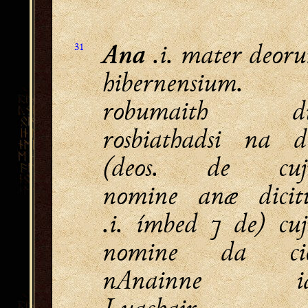
Ana
.i. mater deor
31
hibernensium.
robumaith d
rosbiathadsi na d
(deos. de cuj
nomine anæ dicit
.i. ímbed ⁊ de) cuj
nomine da ci
nAnainne ia
Luachair