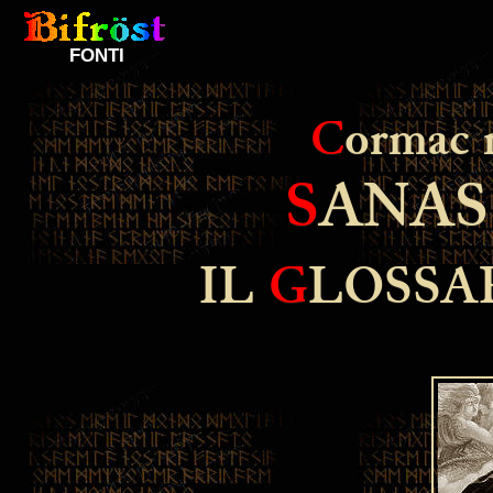
FONTI
C
ormac
S
ANA
IL
G
LOSSA