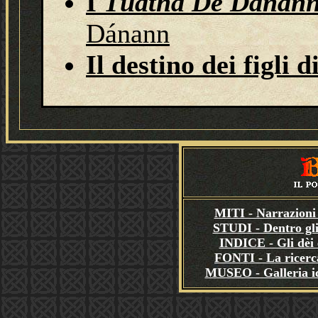
I
Túatha Dé Dánan
Dánann
Il destino dei figli d
MITI - Narrazioni 
STUDI - Dentro gli
INDICE - Gli dèi e
FONTI - La ricerca
MUSEO - Galleria i