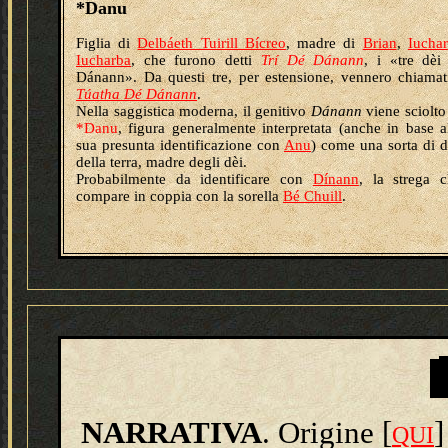
*Danu
Figlia di
Delbáeth Tuirill Bícreo
, madre di
Brian
,
Iuchar
Iucharba
, che furono detti
Trí Dé Dánann
, i «tre dèi
Dánann»
. Da questi tre, per estensione, vennero chiamat
Túatha Dé Dánann
.
Nella saggistica moderna, il genitivo
Dánann
viene sciolto
*Danu
, figura generalmente interpretata (anche in base a
sua presunta identificazione con
Anu
) come una sorta di 
della terra, madre degli dèi.
Probabilmente da identificare con
Dínann
, la strega 
compare in coppia con la sorella
Bé Chuill
.
NARRATIVA
. Origine [
]
QUI