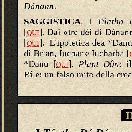
Dánann
.
SAGGISTICA
. I
Túatha 
[
].
Dai «tre dèi di Dánan
QUI
[
]. L'ipotetica dea *Danu
QUI
di Brian, Iuchar e Iucharba [
*Danu [
].
Plant Dôn
: i
QUI
Bíle: un falso mito della cre
I