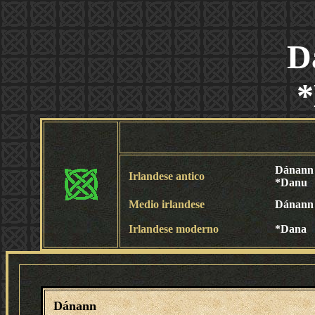
D
Dánann
Irlandese antico
*Danu
Medio irlandese
Dánann
Irlandese moderno
*Dana
Dánann