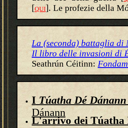
[
]
. Le profezie della
Mó
QUI
La (seconda) battaglia di
Il libro delle invasioni di 
Seathrún Céitinn:
Fondame
I
Túatha Dé Dánann
Dánann
L'arrivo dei Túath