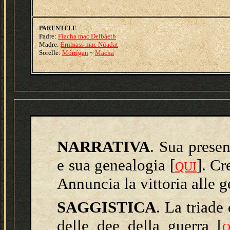
PARENTELE
Padre:
Fiacha mac Delbáeth
Madre:
Ernmass mac Núadat
Sorelle:
Mórrígan
~
Macha
NARRATIVA
. Sua presen
e sua genealogia [
]. Cr
QUI
Annuncia la vittoria alle ge
SAGGISTICA
.
La triade 
delle dee della guerra
[
Q