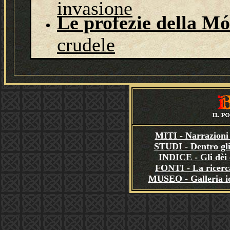
invasione
Le profezie della M
crudele
MITI - Narrazioni 
STUDI - Dentro gli
INDICE - Gli dèi e
FONTI - La ricerca
MUSEO - Galleria i