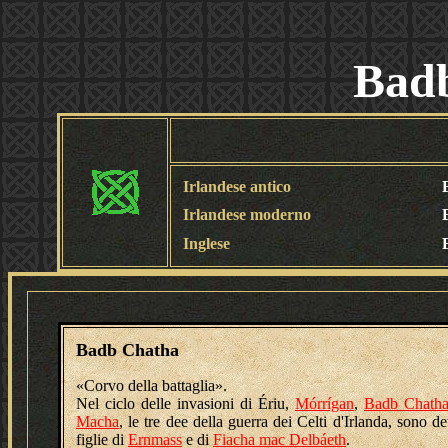
Bad
Irlandese antico
Irlandese moderno
Inglese
Badb Chatha
«Corvo della battaglia».
Nel ciclo delle invasioni di Ériu,
Mórrígan
,
Badb Chath
Macha
, le tre dee della guerra dei Celti d'Irlanda, sono de
figlie di
Ernmass
e di
Fiacha mac Delbáeth
.