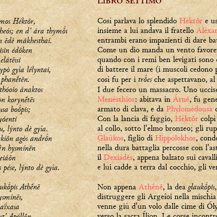
LIBRO SETTIMO
imos Héktōr,
Così parlava lo splendido
Héktōr
e us
pheós; en d' ára thymı
insieme a lui andava il fratello
Aléxa
 ēdè mákhesthai.
entrambi erano impazienti di dare bat
isin édōken
Come un dio manda un vento favorevo
elátēısi
quando con i remi ben levigati sono 
pò gyîa lélyntai,
di battere il mare (i muscoli cedono p
 phanḗtēn.
tres
così fu per i
che aspettavano, al
thóoio ánaktos
I due fecero un massacro. Uno uccise 
n korynḗtēs
Menésthios
: abitava in
Árnē
, fu gen
usa bopis;
armato di clava, e da
Phylomédousa
d
yóenti
Con la lancia di faggio,
Héktōr
colp
, lýnto dè gyîa.
al collo, sotto l'elmo bronzeo; gli r
ykíōn agòs andrn
Glaûkos
, figlio di
Hippólokhos
, cond
rḕn hysmínēn
nella dura battaglia percosse con l'a
eiáōn
il
Dexiádēs
, appena balzato sui cavalli
pése, lýnto dè gyîa.
e lui cadde a terra dal cocchio, gli v
ukpis Athḗnē
glaukpis
Non appena
Athḗnē
, la dea
ysmínēı,
distruggere gli Argeîoi nella mischia
aḯxasa
venne giù d'un volo dalle cime di Ó
nyt' Apóllōn
verso la sacra Ílion. Le corse incont