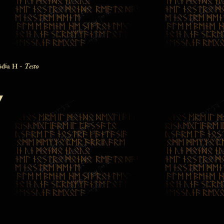
Testo
ōdía Η -
▼