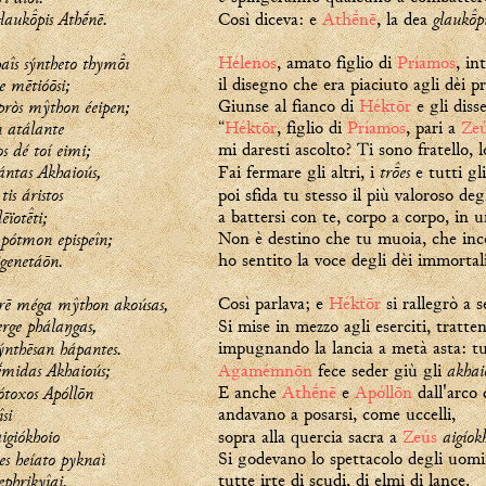
glaukpis Athḗnē.
glaukpi
Così diceva: e
Athḗnē
, la dea
aîs sýntheto thymı
Hélenos
, amato figlio di
Príamos
, in
e mētióōsi;
il disegno che era piaciuto agli dèi pr
 pròs mŷthon éeipen;
Giunse al fianco di
Héktōr
e gli disse
 atálante
“
Héktōr
, figlio di
Príamos
, pari a
Ze
os dé toí eimi;
mi daresti ascolto? Ti sono fratello, l
ántas Akhaioús,
tres
Fai fermare gli altri, i
e tutti gl
is áristos
poi sfida tu stesso il più valoroso deg
ēïotti;
a battersi con te, corpo a corpo, in u
 pótmon epispeîn;
Non è destino che tu muoia, che inco
igenetáōn.
ho sentito la voce degli dèi immortali
árē méga mŷthon akoúsas,
Così parlava; e
Héktōr
si rallegrò a s
erge phálaŋgas,
Si mise in mezzo agli eserciti, tratte
ýnthēsan hápantes.
impugnando la lancia a metà asta: tu
midas Akhaioús;
akhai
Agamémnōn
fece seder giù gli
ótoxos Apóllōn
E anche
Athḗnē
e
Apóllōn
dall'arco 
si
andavano a posarsi, come uccelli,
aigiókhoio
aigíok
sopra alla quercia sacra a
Zeús
es heíato pyknaì
Si godevano lo spettacolo degli uomini
ephrikyîai.
tutte irte di scudi, di elmi di lance.