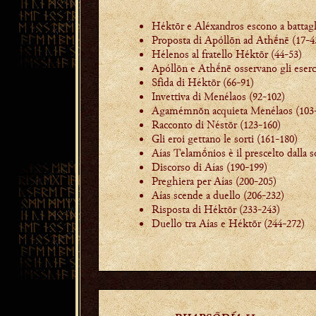
Héktōr e Aléxandros escono a battagl
Proposta di Apóllōn ad Athḗnē (17-4
Hélenos al fratello Héktōr (44-53)
Apóllōn e Athḗnē osservano gli eserci
Sfida di Héktōr (66-91)
Invettiva di Menélaos (92-102)
Agamémnōn acquieta Menélaos (103
Racconto di Néstōr (123-160)
Gli eroi gettano le sorti (161-180)
Aías Telamṓnios è il prescelto dalla s
Discorso di Aías (190-199)
Preghiera per Aías (200-205)
Aías scende a duello (206-232)
Risposta di Héktōr (233-243)
Duello tra Aías e Héktōr (244-272)