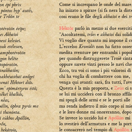
on épi phrìx
Come si increspano le onde del mar
póntos hyp' auts,
ha inizato a spirare (si fa nera la dist
te Trṓōn te
akhaioí
t
così erano le file degli
e dei
éroisin éeipe;
Héktōr
parlò in mezzo ai due eserciti
s Akhaioì
tres
akhaioí
“Ascoltatemi,
e
dai solidi
ssi keleúei.
Vi voglio dire quanto mi impone il c
uk etélessen,
Kronídēs
L'eccelso
non ha fatto osserv
 amphotéroisin
medita sventure per entrambi i popol
gon hélēte
per quando distruggerete Troíē cinta
opóroisin.
oppure sarete vinti presso le navi che
Panakhain;
Ecco, tra voi ci sono i più valorosi di
akhésasthai anṓgei
chi ha voglia di combattere con me,
enai Héktori díōı.
venga qui avanti: sarà, fra tutti, l'av
' epimártyros éstō;
Questa è la mia proposta, e
Zeús
ci s
ḗkeï khalkı,
se lui mi ucciderà con il bronzo affila
 nas,
mi spogli delle armi e se le porti alle
álin, óphra pyrós me
ma renda indietro il mio corpo ai mie
i thanónta.
e le loro donne mi onoreranno, dopo 
i eûkhos Apóllōn,
Se invece io uccido lui e
Apóllōn
mi c
rḗn,
lo svestirò dell'armatura e me la port
 hekátoio,
le consacrerò nel tempio di
Apóllōn
s