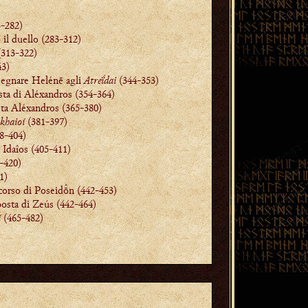
3-282)
il duello (283-312)
(313-322)
43)
segnare Helénē agli
Atreḯdai
(344-353)
sta di Aléxandros (354-364)
sta Aléxandros (365-380)
khaioí
(381-397)
8-404)
Idaîos (405-411)
-420)
1)
corso di Poseidn (442-453)
posta di Zeús (442-464)
í
(465-482)