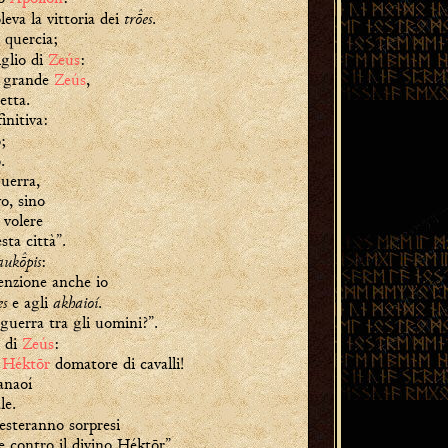
tres
leva la vittoria dei
.
 quercia;
figlio di
Zeús
:
l grande
Zeús
,
etta.
initiva:
;
.
guerra,
o, sino
 volere
sta città”.
aukpis
:
enzione anche io
es
akhaioí
e agli
.
guerra tra gli uomini?”.
o di
Zeús
:
i
Héktōr
domatore di cavalli!
anaoí
le.
resteranno sorpresi
 contro il divino Héktōr”.