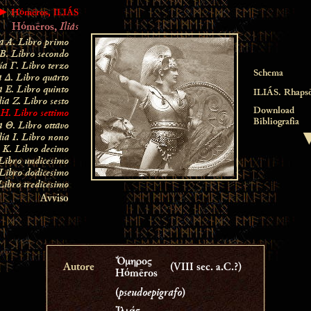
► Hómēros, ILIÁS
Iliás
Hómēros,
a A
. Libro primo
B. Libro secondo
a Γ. Libro terzo
Schema
 Δ. Libro quarto
a Ε
. Libro quinto
ILIÁS. Rhaps
ía Ζ. Libro sesto
 Η
. Libro settimo
Download
Bibliografia
 Θ. Libro ottavo
ía Ι. Libro nono
 Κ. Libro decimo
Libro undicesimo
Libro dodicesimo
Libro tredicesimo
Avviso
Ὅμηρος
Autore
(VIII sec. a.C.?)
Hómēros
pseudoepigrafo
(
)