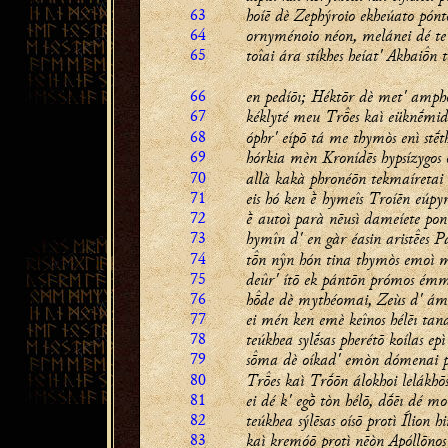
63
hoíē dè Zephýroio ekheúato pónt
64
ornyménoio néon, melánei dé te 
65
toîai ára stíkhes heíat' Akhain 
66
en pedíōı; Héktōr dè met' amphot
67
kéklyté meu
Tres
kaì eüknḗmide
68
óphr' eípō tá me thymòs enì stḗthe
69
hórkia mèn Kronídēs hypsízygos o
70
allà kakà phronéōn tekmaíretai
71
eis hó ken ḕ hymeîs Troíēn eúpyr
72
ḕ autoì parà nēusì dameíete pont
73
hymîn d' en gàr éasin aristes 
74
tn nŷn hón tina thymòs emoì m
75
deûr' ítō ek pántōn prómos émm
76
hde dè mythéomai, Zeùs d' ámm
77
ei mén ken emè keînos hélēı tana
78
teúkhea sylḗsas pherétō koílas epì
79
sma dè oíkad' emòn dómenai p
80
Tres
kaì Trṓōn álokhoi lelákhōs
81
ei dé k' egṑ tòn hélō, dṓēı dé mo
82
teúkhea sýlēsas oísō protì Ílion hi
83
kaì kremóō protì nēòn Apóllōnos