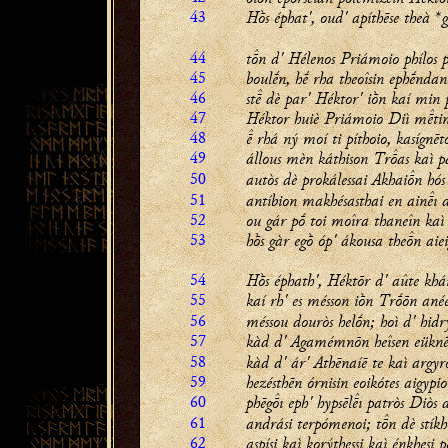
43
Hṑs éphat', oud' apíthēse theà *
44
tn d' Hélenos Priámoio phílos p
45
boulḗn, hḗ rha theoîsin ephḗndan
46
st dè par' Héktor' iṑn kaí min
47
Héktor huiè Priámoio Diì mtin
48
 rhá ný moí ti píthoio, kasígnēt
49
állous mèn káthison Tras kaì p
50
autòs dè prokálessai Akhain hós t
51
antíbion makhésasthai en ainı d
52
ou gár pṓ toi moîra thaneîn kaì
53
hṑs gàr egṑ óp' ákousa then aie
54
Hṑs éphath', Héktōr d' aûte kh
55
kaí rh' es mésson iṑn Trṓōn ané
56
méssou douròs helṓn; hoì d' hidr
57
kàd d' Agamémnōn heîsen eüknḗ
58
kàd d' ár' Athēnaíē te kaì argyr
59
hezésthēn órnisin eoikótes aigypioî
60
phēgı eph' hypsēlı patròs Diòs 
61
andrási terpómenoi; tn dè stíkh
62
aspísi kaì korýthessi kaì éŋkhesi p