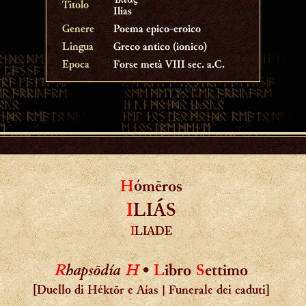
Ἰλιάς
Titolo
Ilías
Genere
Poema epico-eroico
Lingua
Greco antico (ionico)
Epoca
Forse metà VIII sec. a.C.
H
ómēros
I
LIÁS
I
LIADE
R
hapsōdía
Η
•
L
ibro
S
ettimo
[Duello di Héktōr e Aías | Funerale dei caduti]