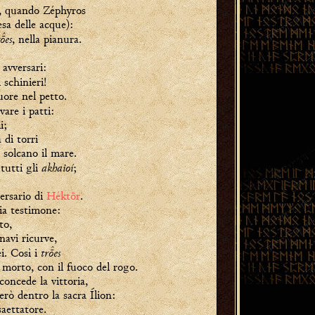
e, quando Zéphyros
esa delle acque):
res
, nella pianura.
 avversari:
 schinieri!
uore nel petto.
are i patti:
i;
 di torri
 solcano il mare.
akhaioí
 tutti gli
;
versario di
Héktōr
.
ia testimone:
to,
 navi ricurve,
tres
i. Così i
morto, con il fuoco del rogo.
oncede la vittoria,
erò dentro la sacra Ílion:
aettatore.