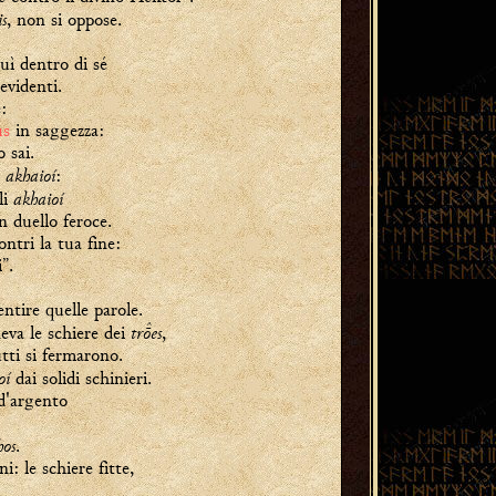
s
, non si oppose.
tuì dentro di sé
evidenti.
:
ús
in saggezza:
o sai.
akhaioí
i
:
akhaioí
li
n duello feroce.
ntri la tua fine:
”.
entire quelle parole.
tres
neva le schiere dei
,
tti si fermarono.
oí
dai solidi schinieri.
d'argento
hos
.
: le schiere fitte,