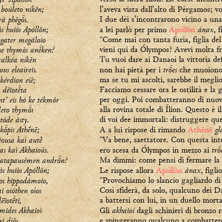
boúleto níkēn;
l'aveva vista dall'alto di Pérgamos; vo
rà phēgı.
I due dèi s'incontrarono vicino a una
s huiòs Apóllōn;
ánax
a lei parlò per primo
Apóllōn
, 
ýgater megáloio
“Come mai con tanta furia, figlia de
se thymòs anken?
vieni qui da Ólympos? Avevi molta fr
ralkéa níkēn
Tu vuoi dare ai Danaoí la vittoria def
us eleaíreis.
tres
non hai pietà per i
che muoiono
 kérdion eíē;
ma se tu mi ascolti, sarebbe il meglio
dēïotta
Facciamo cessare ora le ostilità e la 
t' eis hó ke tékmōr
per oggi. Poi combatteranno di nuov
pleto thymı
alla rovina totale di Ílion. Questo è il
tóde ásty.
di voi dee immortali: distruggere que
kpis Athḗnē;
gl
A a lui rispose di rimando
Athḗnē
éousa kaì autḕ
“Va bene, saettatore. Con questa int
s kaì Akhaioús.
tr
ero scesa da Ólympos in mezzo ai
katapausémen andrn?
Ma dimmi: come pensi di fermare la 
s huiòs Apóllōn;
ánax
Le rispose allora
Apóllōn
, figli
os hippodámoio,
“Provochiamo lo slancio gagliardo d
i oióthen oîos
Così sfiderà, da solo, qualcuno dei D
ēïotti,
a battersi con lui, in un duello morta
mides Akhaioì
akhaioí
Gli
dagli schinieri di bronzo 
i díōı.
e spingeranno qualcuno a combattere