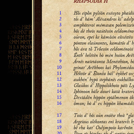
RHAPSŌDÍA Η
1
Hṑs eipṑn pyléōn exéssyto phaíd
2
tı d' hám' Aléxandros kí' adel
3
amphóteroi mémasan polemízein
4
hōs dè theòs naútēısin eeldoméno
5
oûron, epeí ke kámōsin eüxéstēıs 
6
pónton elaúnontes, kamátōı d' hy
7
hṑs ára tṑ Trṓessin eeldoménoisi
8
Énth' helétēn hò mèn huiòn Arēï
9
Árnēı naietáonta Menésthion, hò
10
geínat' Arēḯthoos kaì Phylomédo
11
Héktōr d' Ēïona bál' éŋkheï ox
12
aukhén' hypò stephánēs eukhálkou
13
Glaûkos d' Hippolókhoio páïs L
14
Iphínoon bále dourì katà krate
15
Dexiádēn híppōn epiálmenon ōk
16
mon; hò d' ex híppōn khamádis 
17
Toùs d' hōs oûn enóēse theà *gla
18
Argeíous olékontas enì kraterı h
19
b rha kat' Oulýmpoio karḗnōn 
20
Ílion eis hierḗn; tı d' antíos ór