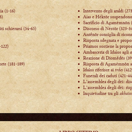
ia (1-16)
Intervento degli araldi (27
3)
Aías e Héktōr sospendono 
Sacrificio di Agamémnōn 
ti schierarsi (54-65)
Discorso di Néstōr (323-3
Antḗnōr consiglia di ricon
Risposta sdegnata e propo
-122)
Príamos sostiene la propo
Ambasceria di Idaîos agli
a
Reazione di Diomḗdēs (39
orte (181-189)
Risposta di Agamémnōn a 
Idaîos riferisce ai
tres
(412
Funerali dei caduti (421-44
L'assemblea degli dèi: dis
L'assemblea degli dèi: ris
Inquietudine tra gli
akhaio