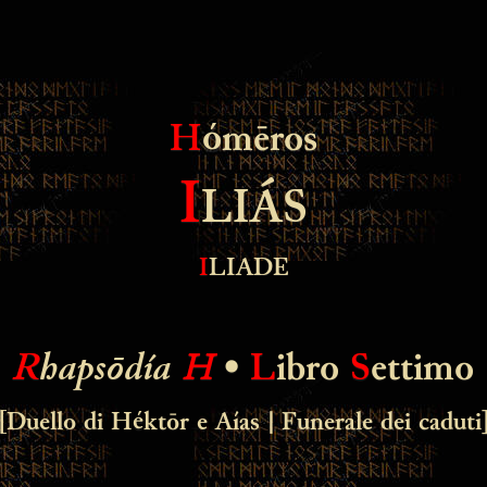
H
ómēros
I
LIÁS
I
LIADE
R
hapsōdía
Η
•
L
ibro
S
ettimo
[Duello di Héktōr e Aías | Funerale dei caduti