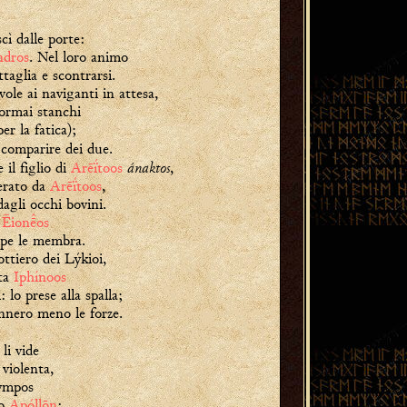
cì dalle porte:
ndros
. Nel loro animo
taglia e scontrarsi.
le ai naviganti in attesa,
ormai stanchi
er la fatica);
 comparire dei due.
ánaktos
il figlio di
Arēḯtoos
,
erato da
Arēḯtoos
,
agli occhi bovini.
ì
Ēionos
uppe le membra.
ottiero dei Lýkioi,
sta
Iphínoos
: lo prese alla spalla;
ennero meno le forze.
, li vide
 violenta,
lympos
ro
Apóllōn
: