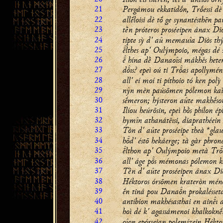
21
Pergámou ekkatidṓn, Trṓessi dè 
22
allḗloisi dè tṓ ge synantésthēn pa
23
tḕn próteros proséeipen ánax Diò
24
típte sỳ d' aû memauîa Diòs th
25
lthes ap' Oulýmpoio, mégas dé 
26
 hína dḕ Danaoîsi mákhēs hete
27
dıs? epeì oú ti Tras apollyméno
28
all' eí moí ti píthoio tó ken polỳ
29
nŷn mèn paúsōmen pólemon kaì 
30
sḗmeron; hýsteron aûte makhḗson
31
Ilíou heúrōsin, epeì hṑs phílon é
32
hymîn athanátēısi, diaprathéein 
33
Tòn d' aûte proséeipe theà *glau
34
hd' éstō hekáerge; tà gàr phron
35
lthon ap' Oulýmpoio metà Tra
36
all' áge ps mémonas pólemon 
37
Tḕn d' aûte proséeipen ánax Diò
38
Héktoros órsōmen krateròn mén
39
ḗn tiná pou Danan prokalésseta
40
antíbion makhésasthai en ainı d
41
hoì dé k' agassámenoi khalkoknḗ
42
oîon epórseian polemízein Héktor