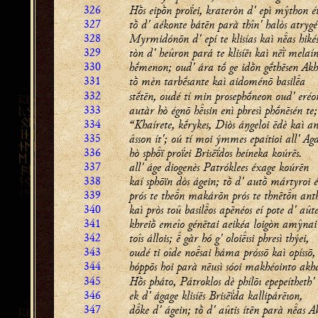
326
Hṑs eipṑn proḯei, krateròn d' epì mŷthon ét
327
tṑ d' aékonte bátēn parà thîn' halòs atrygé
328
Myrmidónōn d' epí te klisías kaì nas hiké
329
tòn d' heûron pará te klisíēı kaì nēï̀ melaín
330
hḗmenon; oud' ára tṓ ge idṑn gḗthēsen Akhi
331
tṑ mèn tarbḗsante kaì aidoménō basila
332
stḗtēn, oudé tí min prosephṓneon oud' eréo
333
autàr hò égnō hısin enì phresì phṓnēsén te;
334
“Khaírete, kḗrykes, Diòs áŋgeloi ēdè kaì a
335
âsson ít'; oú tí moi ýmmes epaítioi all' 
336
hò sphï proḯei Brisēḯdos heíneka koúrēs.
337
all' áge diogenès Patróklees éxage koúrēn
338
kaí sphōïn dòs ágein; tṑ d' autṑ mártyroi é
339
prós te then makárōn prós te thnētn ant
340
kaì pròs toû basilos apēnéos eí pote d' aût
341
khreiṑ emeîo génētai aeikéa loigòn amŷnai
342
toîs állois;  gàr hó g' oloiısi phresì thýei,
343
oudé ti oîde nosai háma próssō kaì opíssō,
344
hóppōs hoi parà nēusì sóoi makhéointo
akha
345
Hṑs pháto, Pátroklos dè phílōı epepeítheth' 
346
ek d' ágage klisíēs Brisēḯda kallipárēıon,
347
dke d' ágein; tṑ d' aûtis ítēn parà nas A