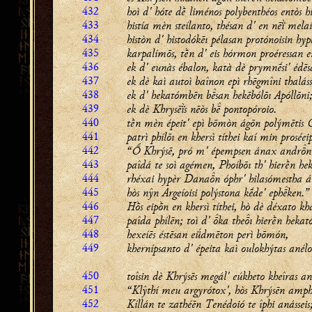
432
hoì d' hóte dḕ liménos polybenthéos entòs h
433
histía mèn steílanto, thésan d' en nēï̀ melaí
434
històn d' histodókēı pélasan protónoisin hyp
435
karpalímōs, tḕn d' eis hórmon proéressan e
436
ek d' eunàs ébalon, katà dè prymnḗsi' édēs
437
ek dè kaì autoì baînon epì rhēgmîni thaláss
438
ek d' hekatómbēn bsan hekēbólōı Apóllōni
439
ek dè Khrysēï̀s nēòs b pontopóroio.
440
tḕn mèn épeit' epì bōmòn ágōn polýmētis 
441
patrì phílōı en khersì títhei kaí min proséei
442
“Ṓ Khrýsē, pró m' épempsen ánax andr
443
paîdá te soì agémen, Phoíbōı th' hierḕn h
444
rhéxai hypèr Danan óphr' hilasómestha á
445
hòs nŷn Argeíoisi polýstona kḗde' ephken.”
446
Hṑs eipṑn en khersì títhei, hò dè déxato kh
447
paîda phílēn; toì d' ka theı hierḕn heka
448
hexeíēs éstēsan eǘdmēton perì bōmón,
449
khernípsanto d' épeita kaì oulokhýtas anélo
450
toîsin dè Khrýsēs megál' eúkheto kheîras a
451
“Klŷthí meu argyrótox', hòs Khrýsēn amph
452
Kíllán te zathéēn Tenédoió te îphi anásseis