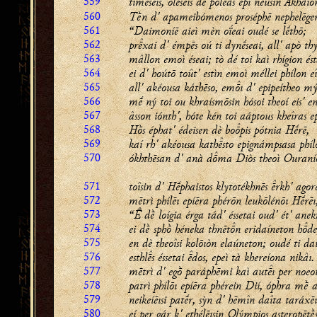
559
timḗsēıs, olésēıs dè poléas epì nēusìn Akhai
560
Tḕn d' apameibómenos proséphē nephelēger
561
“Daimoníē aieì mèn oḯeai oudé se lḗthō;
562
prxai d' émpēs oú ti dynḗseai, all' apò t
563
mâllon emoì éseai; tò dé toi kaì rhígion ést
564
ei d' hoútō toût' estìn emoì méllei phílon e
565
all' akéousa káthēso, emı d' epipeítheo mý
566
mḗ ný toi ou khraísmōsin hósoi theoí eis' 
567
âsson iónth', hóte kén toi aáptous kheîras e
568
Hṑs éphat' édeisen dè bopis pótnia Hḗrē,
569
kaí rh' akéousa kathsto epignámpsasa phíl
570
ókhthēsan d' anà dma Diòs theoì Ouraní
571
toîsin d' Hḗphaistos klytotékhnēs rkh' agor
572
mētrì phílēı epíēra phérōn leukōlénōı Hḗrēı
573
“ dḕ loígia érga tád' éssetai oud' ét' anek
574
ei dḕ sphṑ héneka thnētn eridaíneton hde
575
en dè theoîsi kolōıòn elaúneton; oudé ti dai
576
esthls éssetai dos, epeì tà khereíona nikâı.
577
mētrì d' egṑ paráphēmi kaì autı per noeoú
578
patrì phílōı epíēra phérein Dií, óphra mḕ 
579
neikeíēısi patḗr, sỳn d' hēmîn daîta taráxēı
580
eí per gár k' ethélēısin Olýmpios asteropētḕ