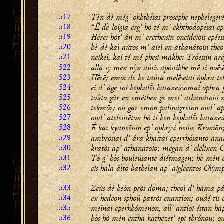
517
Tḕn dè még' okhthḗsas proséphē nephelēger
518
“ dḕ loígia érg' hó té m' ekhthodopsai eph
519
Hḗrēı hót' án m' eréthēısin oneideíois epées
520
hḕ dè kaì aútōs m' aieì en athanátoisi theoî
521
neikeî, kaí té mé phēsi mákhēı Trṓessin arḗ
522
allà sỳ mèn nŷn aûtis apóstikhe mḗ ti noḗsē
523
Hḗrē; emoì dé ke taûta melḗsetai óphra tel
524
ei d' áge toi kephalı kataneúsomai óphra p
525
toûto gàr ex eméthen ge met' athanátoisi 
526
tékmōr; ou gàr emòn palinágreton oud' ap
527
oud' ateleútēton hó tí ken kephalı kataneú
528
 kaì kyanéēısin ep' ophrýsi neûse Kroníōn
529
ambrósiai d' ára khaîtai eperrhṓsanto ána
530
kratòs ap' athanátoio; mégan d' elélixen
531
Tṓ g' hṑs bouleúsante diétmagen; hḕ mèn é
532
eis hála âlto batheîan ap' aiglḗentos Olým
533
Zeùs dè heòn pròs dma; theoì d' háma pá
534
ex hedéōn sphoû patròs enantíon; oudé tis é
535
meînai eperkhómenon, all' antíoi éstan háp
536
hṑs hò mèn éntha kathézet' epì thrónou; 