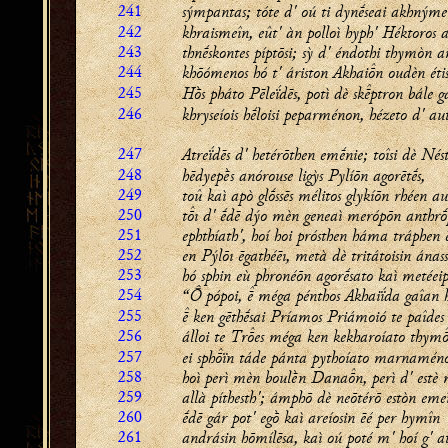
241
sýmpantas; tóte d' oú ti dynḗseai akhnýme
242
khraismeîn, eût' àn polloì hyph' Héktoros
243
thnḗskontes píptōsi; sỳ d' éndothi thymòn 
244
khōómenos hó t' áriston Akhain oudèn étis
245
Hṑs pháto Pēleḯdēs, potì dè skptron bále g
246
khryseíois hḗloisi peparménon, hézeto d' aut
247
Atreḯdēs d' hetérōthen emḗnie; toîsi dè Nés
248
hēdyepḕs anórouse ligỳs Pylíōn agorētḗs,
249
toû kaì apò glṓssēs mélitos glykíōn rhéen a
250
tı d' ḗdē dýo mèn geneaì merópōn anthr
251
ephthíath', hoí hoi prósthen háma tráphen 
252
en Pýlōı ēgathéēı, metà dè tritátoisin ánas
253
hó sphin eù phronéōn agorḗsato kaì metéei
254
“ pópoi,  méga pénthos Akhaiḯda gaîan 
255
 ken gēthḗsai Príamos Priámoió te paîdes
256
álloi te
Tres
méga ken kekharoíato thym
257
ei sphïn táde pánta pythoíato marnaméno
258
hoì perì mèn boulḕn Danan, perì d' estè 
259
allà píthesth'; ámphō dè neōtérō estòn eme
260
ḗdē gár pot' egṑ kaì areíosin ēé per hymîn
261
andrásin hōmílēsa, kaì oú poté m' hoí g' a