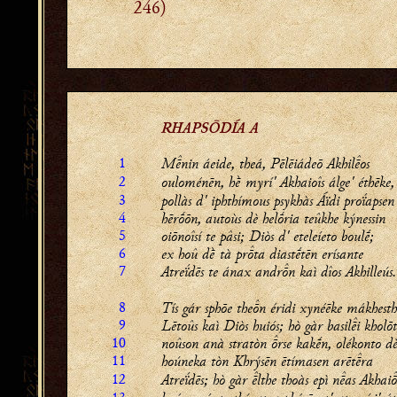
246)
RHAPSŌDÍA A
1
Mnin áeide, theá, Pēlēiádeō Akhilos
2
ouloménēn, hḕ myrí' Akhaioîs álge' éthēke,
3
pollàs d' iphthímous psykhàs Áïdi proḯapsen
4
hērṓōn, autoùs dè helṓria teûkhe kýnessin
5
oiōnoîsí te pâsi; Diòs d' eteleíeto boulḗ;
6
ex hoû dḕ tà prta diastḗtēn erísante
7
Atreḯdēs te ánax andrn kaì dîos Akhilleús.
8
Tís gár sphōe then éridi xynéēke mákhesth
9
Lētoûs kaì Diòs huiós; hò gàr basili kholōt
10
noûson anà stratòn rse kakḗn, olékonto dè
11
hoúneka tòn Khrýsēn ētímasen arētra
12
Atreḯdēs; hò gàr lthe thoàs epì nas Akhai