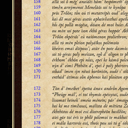
158
allà soì  még' anaidès hám' hespómeth' óp
159
timḕn arnýmenoi Meneláōı soí te kynpa
160
pròs Trṓōn; tn oú ti metatrépēı oud' alegí
161
kaì dḗ moi géras autòs aphairḗsesthai apeile
162
hı épi pollà mógēsa, dósan dé moi huîes A
163
ou mèn soí pote îson ékhō géras hoppót' Ak
164
Trṓōn ekpérsōs' eû naiómenon ptolíethron;
165
allà tò mèn pleîon polyáïkos polémoio
166
kheîres emaì diépous'; atàr ḗn pote dasmòs 
167
soì tò géras polỳ meîzon, egṑ d' olígon te ph
168
érkhom' ékhōn epì nas, epeí ke kámō pol
169
nŷn d' eîmi Phthíēn d', epeì  polỳ phérter
170
oíkad' ímen sỳn nēusì korōnísin, oudé s' oḯ
171
enthád' átimos eṑn áphenos kaì ploûton ap
172
Tòn d' ēmeíbet' épeita ánax andrn Aga
173
“Pheûge mál', eí toi thymòs epéssytai, oudé
174
líssomai heínek' emeîo ménein; pár' émoige
175
hoí ké me timḗsousi, málista dè mētíeta Ze
176
ékhthistos dé moí essi diotrephéōn basilḗōn;
177
aieì gár toi éris te phílē pólemoí te mákhai
178
ei mála karterós essi, theós pou soì tó g' éd