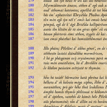
179
oíkad' iṑn sỳn nēusí te sıs kaì soîs hetároisi
180
Myrmidónessin ánasse, séthen d' egṑ ouk al
181
oud' óthomai kotéontos; apeilḗsō dé toi hd
182
hōs ém' aphaireîtai Khrysēḯda Phoîbos Apól
183
tḕn mèn egṑ sỳn nēḯ t' emı kaì emoîs hetár
184
pémpsō, egṑ dé k' ágō Brisēḯda kallipárēıon
185
autòs iṑn klisíēn dè tò sòn géras óphr' eǜ ei
186
hósson phérterós eimi séthen, stygéēı dè kaì 
187
îson emoì phásthai kaì homoiōthḗmenai án
188
Hṑs pháto; Pēleḯōni d' ákhos génet', en dé 
189
stḗthessin lasíoisi diándikha mermḗrixen,
190
ḕ hó ge phásganon oxỳ eryssámenos parà 
191
toùs mèn anastḗseien, hò d' Atreḯdēn enaríz
192
e khólon paúseien erētýseié te thymón.
193
hos hò taûth' hṓrmaine katà phréna kaì 
194
hélketo d' ek koleoîo méga xíphos, lthe d'
195
ouranóthen; prò gàr hke theà leukṓlenos 
196
ámphō homs thymı philéousá te kēdomén
197
st d' ópithen, xanths dè kómēs héle Pēleḯ
198
oíōı phainoménē; tn d' állōn oú tis horâto
199
thámbēsen d' Akhileús, metà d' etrápet', a