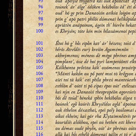
95
oud' apélyse thýgatra kaì ouk apedéxat' á
96
toúnek' ár' álge' édōken hekēbólos ēd' éti dṓ
97
oud' hó ge prìn Danaoîsin aeikéa loigòn ap
98
prín g' apò patrì phílōı dómenai helikṓpid
99
apriátēn anápoinon, ágein th' hierḕn hek
100
es Khrýsēn; tóte kén min hilassámenoi pep
101
Ḗtoi hó g' hṑs eipṑn kat' ár' hézeto; toîsi d
102
hḗrōs Atreḯdēs eurỳ kreíōn Agamémnōn
103
akhnýmenos; méneos dè méga phrénes amp
104
pímplant', ósse dé hoi pyrì lampetóōnti eḯk
105
Kálkhanta prṓtista kák' ossómenos proséeip
106
“Mánti kakn ou pṓ poté moi tò krḗgyon e
107
aieí toi tà kák' estì phíla phresì manteúesth
108
esthlòn d' oúté tí pō eîpas épos oút' etélessas
109
kaì nŷn en Danaoîsi theopropéōn agoreúeis
110
hōs dḕ toûd' héneká sphin hekēbólos álgea t
111
hoúnek' egṑ koúrēs Khrysēḯdos aglá' ápoina
112
ouk éthelon déxasthai, epeì polỳ boúlomai
113
oíkoi ékhein; kaì gár rha Klytaimnḗstrēs p
114
kouridíēs alókhou, epeì oú hethén esti khere
115
ou démas oudè phyḗn, oút' àr phrénas oúté 
116
allà kaì hs ethélō dómenai pálin ei tó g'