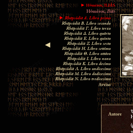
► Hómēros, ILIÁS
Iliás
Hómēros,
Rhapsōdía A
. Libro primo
►
Rhapsōdía B. Libro secondo
Rhapsōdía Γ. Libro terzo
Rhapsōdía Δ. Libro quarto
Rhapsōdía Ε
. Libro quinto
Rhapsōdía Ζ. Libro sesto
◄
Rhapsōdía Η. Libro settimo
Rhapsōdía Θ. Libro ottavo
Rhapsōdía Ι. Libro nono
Rhapsōdía Κ. Libro decimo
Rhapsōdía
Λ. Libro undicesimo
Rhapsōdía
Μ. Libro dodicesimo
Rhapsōdía
Ν. Libro tredicesimo
Avviso
Autore
(