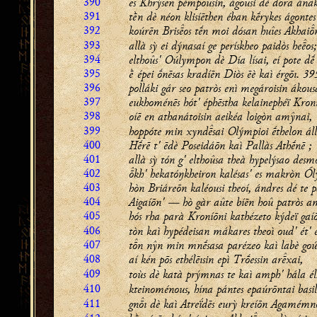
390
es Khrýsēn pémpousin, ágousi dè dra ának
391
tḕn dè néon klisíēthen éban kḗrykes ágontes
392
koúrēn Brisos tḗn moi dósan huîes Akhai
393
allà sỳ ei dýnasaí ge perískheo paidòs heos;
394
elthoûs' Oúlympon dè Día lísai, eí pote dḗ 
395
ḕ épei ṓnēsas kradíēn Diòs ēè kaì érgōı. 39
396
polláki gár seo patròs enì megároisin ákous
397
eukhoménēs hót' éphēstha kelainephéï Kron
398
oíē en athanátoisin aeikéa loigòn amŷnai,
399
hoppóte min xyndsai Olýmpioi ḗthelon áll
400
Hḗrē t' ēdè Poseidáōn kaì Pallàs Athḗnē ;
401
allà sỳ tón g' elthoûsa theà hypelýsao desm
402
kh' hekatóŋkheiron kalésas' es makròn Ó
403
hòn Briáreōn kaléousi theoí, ándres dé te p
404
Aigaíōn' — hò gàr aûte bíēn hoû patròs 
405
hós rha parà Kroníōni kathézeto kýdeï gaí
406
tòn kaì hypédeisan mákares theoì oud' ét' 
407
tn nŷn min mnḗsasa parézeo kaì labè go
408
aí kén pōs ethélēısin epì Trṓessin arxai,
409
toùs dè katà prýmnas te kaì amph' hála él
410
kteinoménous, hína pántes epaúrōntai basil
411
gnı dè kaì Atreḯdēs eurỳ kreíōn Agamém