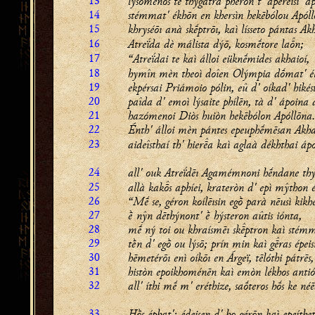
13
lysómenós te thýgatra phérōn t' apereísi' á
14
stémmat' ékhōn en khersìn hekēbólou Apóll
15
khryséōı anà skḗptrōı, kaì lísseto pántas Ak
16
Atreḯda dè málista dýō, kosmḗtore lan;
17
“Atreḯdai te kaì álloi eüknḗmides
akhaioí
,
18
hymîn mèn theoì doîen Olýmpia dṓmat' é
19
ekpérsai Priámoio pólin, eû d' oíkad' hikés
20
paîda d' emoì lýsaite phílēn, tà d' ápoina 
21
hazómenoi Diòs huiòn hekēbólon Apóllōna
22
Énth' álloi mèn pántes epeuphḗmēsan Akha
23
aideîsthaí th' hiera kaì aglaà dékhthai áp
24
all' ouk Atreḯdēı Agamémnoni hḗndane th
25
allà kaks aphíei, krateròn d' epì mŷthon é
26
“Mḗ se, géron koílēısin egṑ parà nēusì kikh
27
ḕ nŷn dēthýnont' ḕ hýsteron aûtis iónta,
28
mḗ ný toi ou khraísmēı skptron kaì stémm
29
tḕn d' egṑ ou lýsō; prín min kaì gras épeis
30
hēmetérōı enì oíkōı en Árgeï, tēlóthi pátrēs,
31
històn epoikhoménēn kaì emòn lékhos antió
32
all' íthi mḗ m' eréthize, saṓteros hṓs ke néē
33
Hṑs éphat'; édeisen d' ho gérōn kaì epeíthe