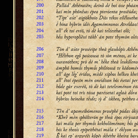
200
Pallád' Athēnaíēn; deinṑ dé hoi ósse pháan
201
kaí min phōnḗsas épea pteróenta prosēúda;
202
“Típt' aût' aigiókhoio Diòs tékos eilḗloutha
203
 hína hýbrin ídēı Agamémnonos Atreḯdao
204
all' ék toi eréō, tò dè kaì teléesthai oḯō;
205
hıs hyperoplíēısi tákh' án pote thymòn oléss
206
Tòn d' aûte proséeipe theà glaukpis Athḗn
207
“Hlthon egṑ paúsousa tò sòn ménos, aí ke 
208
ouranóthen; prò dé m' hke theà leukṓleno
209
ámphō homs thymı philéousá te kēdomén
210
all' áge lg' éridos, mēdè xíphos hélkeo khei
211
all' ḗtoi épesin mèn oneídison hōs ésetaí per
212
hde gàr exeréō, tò dè kaì tetelesménon ést
213
kaí poté toi trìs tóssa paréssetai aglaà dra
214
hýbrios heíneka tsde; sỳ d' ískheo, peítheo
215
Tḕn d' apameibómenos proséphē pódas ōkỳs
216
“Khrḕ mèn sphōḯterón ge theà épos eirýssas
217
kaì mála per thymı kekholōménon; hs g
218
hós ke theoîs epipeíthētai mála t' éklyon au
219
 kaì ep' argyréēı kṓpēı skhéthe kheîra bar