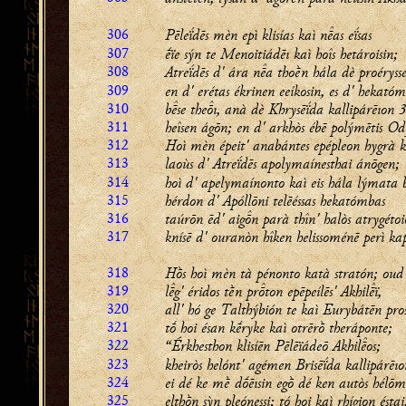
306
Pēleḯdēs mèn epì klisías kaì nas eḯsas
307
ḗïe sýn te Menoitiádēı kaì hoîs hetároisin;
308
Atreḯdēs d' ára na thoḕn hála dè proéryss
309
en d' erétas ékrinen eeíkosin, es d' hekató
310
bse theı, anà dè Khrysēḯda kallipárēıon 
311
heîsen ágōn; en d' arkhòs ébē polýmētis Ody
312
Hoì mèn épeit' anabántes epépleon hygrà k
313
laoùs d' Atreḯdēs apolymaínesthai ánōgen;
314
hoì d' apelymaínonto kaì eis hála lýmata b
315
hérdon d' Apóllōni telēéssas hekatómbas
316
taúrōn ēd' aign parà thîn' halòs atrygétoi
317
knísē d' ouranòn hîken helissoménē perì ka
318
Hṑs hoì mèn tà pénonto katà stratón; o
319
lg' éridos tḕn prton epēpeílēs' Akhilï,
320
all' hó ge Talthýbión te kaì Eurybátēn pros
321
tṓ hoi ésan kḗryke kaì otrērṑ theráponte;
322
“Érkhesthon klisíēn Pēlēïádeō Akhilos;
323
kheiròs helónt' agémen Brisēḯda kallipárēıo
324
ei dé ke mḕ dṓēısin egṑ dé ken autòs hélōm
325
elthṑn sỳn pleónessi; tó hoi kaì rhígion éstai