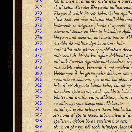
368
kaì tà mèn eû dássanto metà sphísin huîes
369
ek d' hélon Atreḯdēı Khrysēḯda kallipárēıon
370
Khrýsēs d' aûth' hiereùs hekatēbólou Apóllō
371
lthe thoàs epì nas Akhain khalkokhitṓnō
372
lysómenós te thýgatra phérōn t' apereísi' á
373
stémmat' ékhōn en khersìn hekēbólou Apóll
374
khryséōı anà skḗptrōı, kaì lísseto pántas Ak
375
Atreḯda dè málista dýō kosmḗtore lan.
376
énth' álloi mèn pántes epeuphḗmēsan Akha
377
aideîsthaí th' hiera kaì aglaà dékhthai áp
378
all' ouk Atreḯdēı Agamémnoni hḗndane th
379
allà kaks aphíei, krateròn d' epì mŷthon é
380
khōómenos d' ho gérōn pálin ṓıkheto; toîo 
381
euxaménou ḗkousen, epeì mála hoi phílos 
382
hke d' ep' Argeíoisi kakòn bélos; hoì dé ny
383
thnıskon epassýteroi, tà d' epṓıkheto kla 
384
pántēı anà stratòn eurỳn Akhain; ámmi 
385
eû eidṑs agóreue theopropías Hekátoio.
386
autík' egṑ prtos kelómēn theòn hiláskestha
387
Atreḯōna d' épeita khólos láben, aîpsa d' a
388
ēpeílēsen mŷthon hò dḕ tetelesménos estí;
389
tḕn mèn gàr sỳn nēï̀ thoı helíkōpes Akhaioì