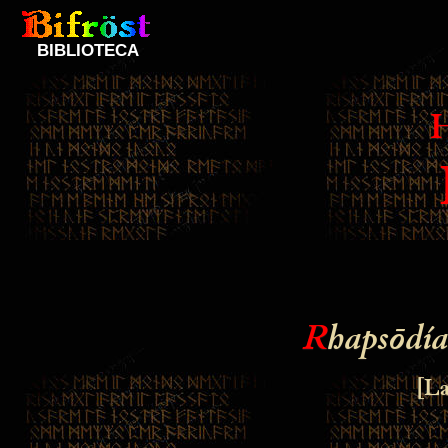
BIBLIOTECA
R
hapsōdí
[La