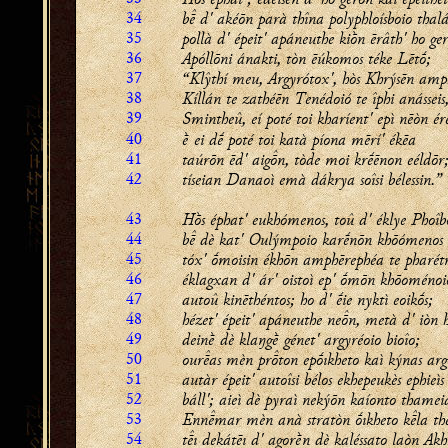
34
b d' akéōn parà thîna polyphloísboio thalás
35
pollà d' épeit' apáneuthe kiṑn ērâth' ho ger
36
Apóllōni ánakti, tòn ēúkomos téke Lētṓ;
37
“Klŷthí meu, Argyrótox', hòs Khrýsēn amp
38
Kíllán te zathéēn Tenédoió te îphi anásseis
39
Smintheû, eí poté toi kharíent' epì nēòn ér
40
ḕ ei dḗ poté toi katà píona mērí' ékēa
41
taúrōn ēd' aign, tòde moi krḗēnon eéldōr
42
tíseian Danaoì emà dákrya soîsi bélessin.”
43
Hṑs éphat' eukhómenos, toû d' éklye Phoîb
44
b dè kat' Oulýmpoio karḗnōn khōómenos 
45
tóx' ṓmoisin ékhōn amphērephéa te pharét
46
éklagxan d' ár' oistoì ep' ṓmōn khōoménoi
47
autoû kinēthéntos; ho d' ḗie nyktì eoikṓs;
48
hézet' épeit' apáneuthe nen, metà d' iòn 
49
deinḕ dè klaŋgḕ génet' argyréoio bioîo;
50
ouras mèn prton epṓıkheto kaì kýnas arg
51
autàr épeit' autoîsi bélos ekhepeukès ephieìs
52
báll'; aieì dè pyraì nekýōn kaíonto thameia
53
Ennmar mèn anà stratòn ṓıkheto kla the
54
tı dekátēı d' agorḕn dè kaléssato laòn Akhi