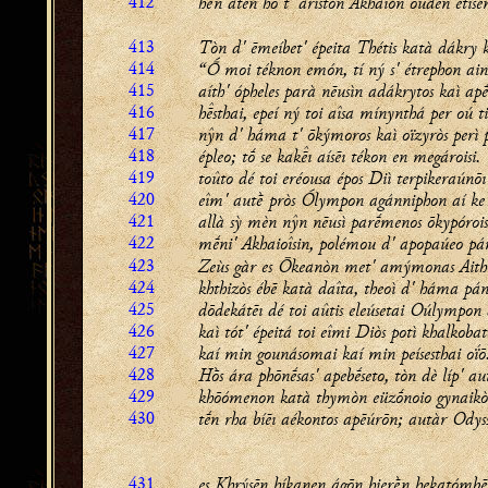
412
hḕn átēn hó t' áriston Akhain oudèn étise
413
Tòn d' ēmeíbet' épeita Thétis katà dákry 
414
“Ṓ moi téknon emón, tí ný s' étrephon ain
415
aíth' ópheles parà nēusìn adákrytos kaì a
416
hsthai, epeí ný toi aîsa mínynthá per oú 
417
nŷn d' háma t' ōkýmoros kaì oïzyròs perì
418
épleo; tṓ se kakı aísēı tékon en megároisi.
419
toûto dé toi eréousa épos Diì terpikeraúnōı
420
eîm' autḕ pròs Ólympon agánniphon aí ke 
421
allà sỳ mèn nŷn nēusì parḗmenos ōkypórois
422
mḗni' Akhaioîsin, polémou d' apopaúeo p
423
Zeùs gàr es Ōkeanòn met' amýmonas Aith
424
khthizòs ébē katà daîta, theoì d' háma pán
425
dōdekátēı dé toi aûtis eleúsetai Oúlympon 
426
kaì tót' épeitá toi eîmi Diòs potì khalkobat
427
kaí min gounásomai kaí min peísesthai oḯō
428
Hṑs ára phōnḗsas' apebḗseto, tòn dè líp' au
429
khōómenon katà thymòn eüzṓnoio gynaikò
430
tḗn rha bíēı aékontos apēúrōn; autàr Odys
431
es Khrýsēn híkanen ágōn hierḕn hekatómbē