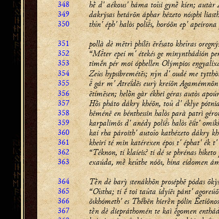
348
hḕ d' aékous' háma toîsi gynḕ kíen; autàr 
349
dakrýsas hetárōn áphar hézeto nósphi liasth
350
thîn' éph' halòs polis, horóōn ep' apeírona
351
pollà dè mētrì phílēı ērḗsato kheîras oregný
352
“Mter epeí m' étekés ge minynthádión per
353
timḗn pér moi óphellen Olýmpios eŋgyalíx
354
Zeùs hypsibremétēs; nŷn d' oudé me tytthòn
355
 gár m' Atreḯdēs eurỳ kreíōn Agamémnōn
356
ētímēsen; helṑn gàr ékhei géras autòs apoúr
357
Hṑs pháto dákry khéōn, toû d' éklye pótni
358
hēménē en bénthessin halòs parà patrì géro
359
karpalímōs d' anédy polis halòs ēǘt' omíkh
360
kaí rha pároith' autoîo kathézeto dákry kh
361
kheirí té min katérexen épos t' éphat' ék 
362
“Téknon, tí klaíeis? tí dé se phrénas híketo
363
exaúda, mḕ keûthe nóōı, hína eídomen á
364
Tḕn dè barỳ stenákhōn proséphē pódas ōkỳs
365
“Oîstha; tí ḗ toi taûta idyíēı pánt' agoreúō
366
ōıkhómeth' es Thḗbēn hierḕn pólin Ēetíōnos
367
tḕn dè diepráthomén te kaì ḗgomen enthád