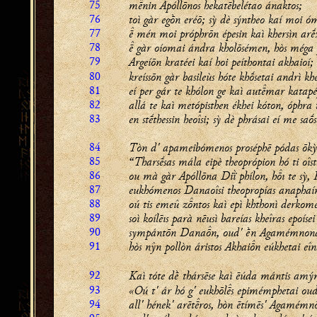
75
mnin Apóllōnos hekatēbelétao ánaktos;
76
toì gàr egṑn eréō; sỳ dè sýntheo kaí moi ó
77
 mén moi próphrōn épesin kaì khersìn arḗ
78
 gàr oíomai ándra kholōsémen, hòs méga
79
Argeíōn kratéei kaí hoi peíthontai
akhaioí
;
80
kreíssōn gàr basileùs hóte khṓsetai andrì khé
81
eí per gár te khólon ge kaì autmar katapé
82
allá te kaì metópisthen ékhei kóton, óphra te
83
en stḗthessin heoîsi; sỳ dè phrásai eí me saṓs
84
Tòn d' apameibómenos proséphē pódas ōkỳs
85
“Tharsḗsas mála eipè theoprópion hó ti oîs
86
ou mà gàr Apóllōna Diï̀ phílon, hı te sỳ,
87
eukhómenos Danaoîsi theopropías anaphaín
88
oú tis emeû zntos kaì epì khthonì derkom
89
soì koílēıs parà nēusì bareías kheîras epoísei
90
sympántōn Danan, oud' ḕn Agamémnona 
91
hòs nŷn pollòn áristos Akhain eúkhetai eîn
92
Kaì tóte dḕ thársēse kaì ēúda mántis am
93
«Oú t' ár hó g' eukhōls epimémphetai oud
94
all' hének' arētros, hòn ētímēs' Agamémn