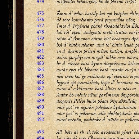
474
mélpontes hekáergon; hò dè phréna térpet'
475
mos d' ēélios katédy kaì epì knéphas lthe
476
dḕ tóte koimḗsanto parà prymnḗsia nēós;
477
mos d' ērigéneia phánē rhododáktylos Ēṓs
478
kaì tót' épeit' anágonto metà stratòn eurỳ
479
toîsin d' íkmenon oûron híei hekáergos Apó
480
hoì d' històn stḗsant' aná th' histía leukà p
481
en d' ánemos prsen méson histíon, amphì
482
steírēı porphýreon megál' íakhe nēòs ioúsēs;
483
hḕ d' étheen katà kŷma diaprḗssousa kéleu
484
autàr epeí rh' híkonto katà stratòn eurỳn 
485
na mèn hoí ge mélainan ep' ēpeíroio érys
486
hypsoû epì psamáthois, hypò d' hérmata m
487
autoì d' eskídnanto katà klisías te néas te.
488
Autàr hò mḗnie nēusì parḗmenos ōkypórois
489
diogenḕs Pēlos huiòs pódas ōkỳs Akhilleús;
490
oúté pot' eis agorḕn pōlésketo kydiáneiran
491
oúté pot' es pólemon, allà phthinýtheske ph
492
aûthi ménōn, pothéeske d' aütḗn te ptólem
493
All' hóte dḗ rh' ek toîo dyōdekátē génet' ēṓs
494
kaì tóte dḕ pròs Ólympon ísan theoì aièn e