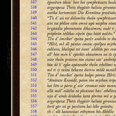
537
ēgnoíēsen idoûs' hóti hoi symphrássato boul
538
argyrópeza Thétis thygátēr halíoio gérontos
539
autíka kertomíoisi Día Kroníōna prosēúda
540
“Tís d' aû toi dolomta then symphrássat
541
aieí toi phílon estìn emeû apò nósphin eónt
542
kryptádia phronéonta dikazémen; oudé tí
543
próphrōn tétlēkas eipeîn épos hótti noḗsēıs.”
544
Tḕn d' ēmeíbet' épeita patḕr andrn te the
545
“Hḗrē, mḕ dḕ pántas emoùs epiélpeo mýth
546
eidḗsein; khalepoí toi ésont' alókhōı per eoú
547
all' hòn mén k' epieikès akouémen oú tis é
548
oúte then próteros tòn eísetai oút' anthrṓ
549
hòn dé k' egṑn apáneuthe then ethélōmi n
550
mḗ ti sỳ taûta hékasta dieíreo mēdè metál
551
Tòn d' ēmeíbet' épeita bopis pótnia Hḗrē;
552
“Ainótate Kronídē, poîon tòn mŷthon éeipe
553
kaì líēn se páros g' oút' eíromai oúte metal
554
allà mál' eúkēlos tà phrázeai háss' ethélēıs
555
nŷn d' ains deídoika katà phréna mḗ se p
556
argyrópeza Thétis thygátēr halíoio gérontos
557
ēeríē gàr soí ge parézeto kaì lábe goúnōn;
558
tı s' oḯō kataneûsai etḗtymon hōs Akhila