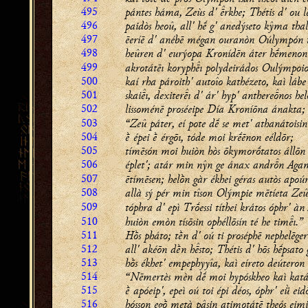
495
pántes háma, Zeùs d' rkhe; Thétis d' ou l
496
paidòs heoû, all' hḗ g' anedýseto kŷma thalá
497
ēeríē d' anébē mégan ouranòn Oúlympón t
498
heûren d' eurýopa Kronídēn áter hḗmenon
499
akrotátēı koryphı polydeirádos Oulýmpoio
500
kaí rha pároith' autoîo kathézeto, kaì láb
501
skaiı, dexiterı d' ár' hyp' antherenos he
502
lissoménē proséeipe Día Kroníōna ánakta;
503
“Zeû páter, eí pote dḗ se met' athanátoisin
504
ḕ épei ḕ érgōı, tóde moi krḗēnon eéldōr;
505
tímēsón moi huiòn hòs ōkymorṓtatos állōn
506
éplet'; atár min nŷn ge ánax andrn Ag
507
ētímēsen; helṑn gàr ékhei géras autòs apoúr
508
allà sý pér min tîson Olýmpie mētíeta Zeû
509
tóphra d' epì Trṓessi títhei krátos óphr' àn
510
huiòn emòn tísōsin ophéllōsín té he timı.”
511
Hṑs pháto; tḕn d' oú ti proséphē nephelēger
512
all' akéōn dḕn hsto; Thétis d' hōs hḗpsato
513
hṑs ékhet' empephyyîa, kaì eíreto deúteron 
514
“Nēmertès mèn dḗ moi hypóskheo kaì kat
515
ḕ apóeip', epeì oú toi épi déos, óphr' eǜ eid
516
hósson egṑ metà pâsin atimotátē theós eimi