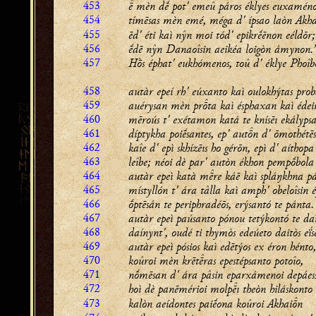
453
 mèn dḗ pot' emeû páros éklyes euxaméno
454
tímēsas mèn emé, méga d' ípsao laòn Akha
455
ēd' éti kaì nŷn moi tód' epikrḗēnon eéldōr;
456
ḗdē nŷn Danaoîsin aeikéa loigòn ámynon.
457
Hṑs éphat' eukhómenos, toû d' éklye Phoîb
458
autàr epeí rh' eúxanto kaì oulokhýtas prob
459
auérysan mèn prta kaì ésphaxan kaì édei
460
mēroús t' exétamon katá te knísēı ekályps
461
díptykha poiḗsantes, ep' autn d' ōmothétē
462
kaîe d' epì skhízēıs ho gérōn, epì d' aíthop
463
leîbe; néoi dè par' autòn ékhon pempṓbola 
464
autàr epeì katà mre káē kaì spláŋkhna pá
465
místyllón t' ára tâlla kaì amph' obeloîsin 
466
ṓptēsán te periphradéōs, erýsantó te pánta.
467
autàr epeì paúsanto pónou tetýkontó te da
468
daínynt', oudé ti thymòs edeúeto daitòs eḯsē
469
autàr epeì pósios kaì edētýos ex éron hénto,
470
koûroi mèn krētras epestépsanto potoîo,
471
nṓmēsan d' ára pâsin eparxámenoi depáess
472
hoì dè panēmérioi molpı theòn hiláskonto
473
kalòn aeídontes paiḗona koûroi Akhain