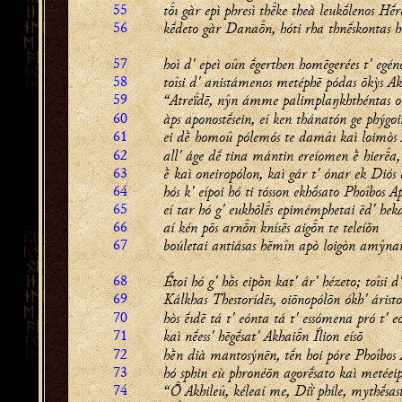
55
tı gàr epì phresì thke theà leukṓlenos Hḗr
56
kḗdeto gàr Danan, hóti rha thnḗskontas h
57
hoì d' epeì oûn ḗgerthen homēgerées t' egén
58
toîsi d' anistámenos metéphē pódas ōkỳs Akh
59
“Atreḯdē, nŷn ámme palimplaŋkhthéntas o
60
àps aponostḗsein, eí ken thánatón ge phýgo
61
ei dḕ homoû pólemós te damâı kaì loimòs 
62
all' áge dḗ tina mántin ereíomen ḕ hiera,
63
ḕ kaì oneiropólon, kaì gár t' ónar ek Diós e
64
hós k' eípoi hó ti tósson ekhṓsato Phoîbos A
65
eí tar hó g' eukhōls epimémphetai ēd' hek
66
aí kén pōs arnn knísēs aign te teleíōn
67
boúletai antiásas hēmîn apò loigòn amŷnai
68
Ḗtoi hó g' hṑs eipṑn kat' ár' hézeto; toîsi d
69
Kálkhas Thestorídēs, oiōnopólōn ókh' áristo
70
hòs ḗıdē tá t' eónta tá t' essómena pró t' e
71
kaì nḗess' hēgḗsat' Akhain Ílion eísō
72
hḕn dià mantosýnēn, tḗn hoi póre Phoîbos 
73
hó sphin eù phronéōn agorḗsato kaì metéei
74
“ Akhileû, kéleaí me, Diï̀ phíle, mythḗsas