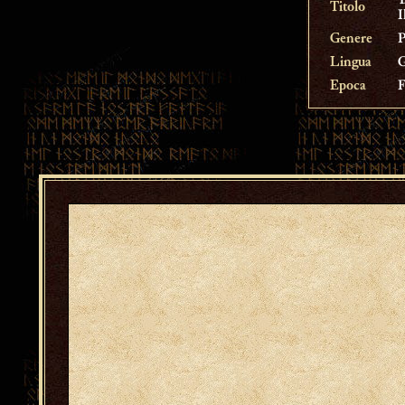
Ἰ
Titolo
I
Genere
P
Lingua
G
Epoca
F