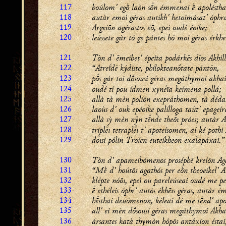
117
boúlom' egṑ laòn sn émmenai ḕ apoléstha
118
autàr emoì géras autíkh' hetoimásat' óphr
119
Argeíōn agérastos éō, epeì oudè éoike;
120
leússete gàr tó ge pántes hó moi géras érkhet
121
Tòn d' ēmeíbet' épeita podárkēs dîos Akhill
122
“Atreḯdē kýdiste, philokteanṓtate pántōn,
123
ps gár toi dṓsousi géras megáthymoi
akhai
124
oudé tí pou ídmen xynḗïa keímena pollá;
125
allà tà mèn políōn exepráthomen, tà dédas
126
laoùs d' ouk epéoike palílloga taût' epageír
127
allà sỳ mèn nŷn tnde theı próes; autàr A
128
triplı tetraplı t' apoteísomen, aí ké pothi
129
dısi pólin Troíēn euteíkheon exalapáxai.”
130
Tòn d' apameibómenos proséphē kreíōn 
131
“Mḕ d' hoútōs agathós per eṑn theoeíkel' A
132
klépte nóōı, epeì ou pareleúseai oudé me peí
133
 ethéleis óphr' autòs ékhēıs géras, autàr é
134
hsthai deuómenon, kéleai dé me tnd' ap
135
all' ei mèn dṓsousi géras megáthymoi Akha
136
ársantes katà thymòn hópōs antáxion éstai