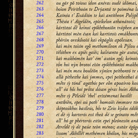
262
ou gár pō toíous ídon anéras oudè ídōmai,
263
hoîon Peiríthoón te Drýantá te poiména l
264
Kainéa t' Exádión te kaì antítheon Polý
265
Thēséa t' Aigeḯdēn, epieíkelon athanátoisi;
266
kártistoi dḕ keînoi epikhthoníōn tráphen a
267
kártistoi mèn ésan kaì kartístois emákhont
268
phērsìn oreskṓıoisi kaì ekpáglōs apólessan.
269
kaì mèn toîsin egṑ methomíleon ek Pýlou e
270
tēlóthen ex apíēs gaíēs; kalésanto gàr autoí
271
kaì makhómēn kat' ém' autòn egṓ; keínoisi
272
tn hoì nŷn brotoí eisin epikhthónioi makhé
273
kaì mén meu bouléōn xýnien peíthontó te 
274
allà píthesthe kaì ýmmes, epeì peíthesthai
275
mḗte sỳ tónd' agathós per eṑn apoaíreo ko
276
all' éa hṓs hoi prta dósan géras huîes Akh
277
mḗte sỳ Pēleídē 'thel' erizémenai basilï
278
antibíēn, epeì oú poth' homoíēs émmore ti
279
skēptoûkhos basileús, hı te Zeùs kŷdos édōk
280
ei dè sỳ karterós essi theà dé se geínato mḗt
281
all' hó ge phérterós estin epeì pleónessin aná
282
Atreḯdē sỳ dè paûe teòn ménos; autàr égōg
283
líssom' Akhillï methémen khólon, hòs még