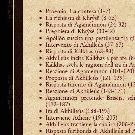
Proemio. La contesa (1-7)
La richiesta di Khrýsē (8-23)
Risposta di Agamémnōn (24-32)
Preghiera di Khrýsē (33-42)
Apóllōn suscita una pestilenza tra g
Intervento di Akhilleús (57-67)
Risposta di Kálkhas (68-83)
Akhilleús incita Kálkhas a parlare (
Kálkhas svela le ragioni dell'ira di 
Reazione di Agamémnōn (101-120)
Proposta di Akhilleús (121-129)
Risposta furente di Agamémnōn (1
Reazione di Akhilleús (148-171)
Agamémnōn pretende Brisēḯs, sch
(172-187)
Ira di Akhilleús (188-192)
Interviene Athḗnē (193-205)
Akhilleús trattiene la sua ira (206-2
Risposta furibonda di Akhilleús a