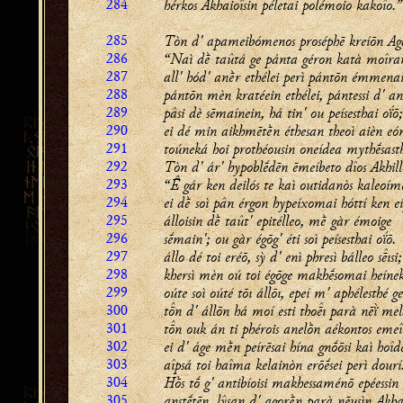
284
hérkos Akhaioîsin péletai polémoio kakoîo.”
285
Tòn d' apameibómenos proséphē kreíōn 
286
“Naì dḕ taûtá ge pánta géron katà moîran
287
all' hód' anḕr ethélei perì pántōn émmenai
288
pántōn mèn kratéein ethélei, pántessi d' an
289
pâsi dè sēmaínein, há tin' ou peísesthai oḯō;
290
ei dé min aikhmētḕn éthesan theoì aièn eón
291
toúneká hoi prothéousin oneídea mythḗsast
292
Tòn d' ár' hypoblḗdēn ēmeíbeto dîos Akhill
293
“ gár ken deilós te kaì outidanòs kaleoím
294
ei dḕ soì pân érgon hypeíxomai hóttí ken eí
295
álloisin dḕ taût' epitélleo, mḕ gàr émoige
296
sḗmain'; ou gàr égōg' éti soì peísesthai oḯō.
297
állo dé toi eréō, sỳ d' enì phresì bálleo sısi;
298
khersì mèn oú toi égōge makhḗsomai heíne
299
oúte soì oúté tōı állōı, epeí m' aphélesthé g
300
tn d' állōn há moí esti thoı parà nēï̀ mel
301
tn ouk án ti phérois anelṑn aékontos emeî
302
ei d' áge mḕn peírēsai hína gnṓōsi kaì hoîd
303
aîpsá toi haîma kelainòn erōḗsei perì dourí
304
Hṑs tṓ g' antibíoisi makhessaménō epéessin
305
anstḗtēn, lŷsan d' agorḕn parà nēusìn Akha