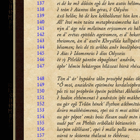
137
ei dé ke mḕ dṓōsin egṑ dé ken autòs hélōm
138
ḕ teòn ḕ Aíantos iṑn géras, ḕ Odysos
139
áxō helṓn; hò dé ken kekholṓsetai hón ken
140
All' ḗtoi mèn taûta metaphrasómestha kaì 
141
nŷn d' áge na mélainan erýssomen eis hál
142
en d' erétas epitēdès ageíromen, es d' hek
143
theíomen, àn d' autḕn Khrysēḯda kallipárē
144
bḗsomen; heîs dé tis arkhòs anḕr boulēphóro
145
ḕ Aías ḕ Idomeneùs ḕ dîos Odysseùs
146
ēè sỳ Pēleḯdē pántōn ekpaglótat' andrn,
147
óphr' hḗmin hekáergon hilásseai hierà rhéx
148
Tòn d' ár' hypódra idṑn proséphē pódas ōkỳ
149
“Ṓ moi, anaideíēn epieiméne kerdaleóphr
150
ps tís toi próphrōn épesin peíthētai Akhai
151
ḕ hodòn elthémenai ḕ andrásin îphi mákhe
152
ou gàr egṑ Trṓōn hének' ḗlython aikhmētá
153
deûro makhēsómenos, epeì oú tí moi aítioí 
154
ou gàr pṓpot' emàs boûs ḗlasan oudè mèn h
155
oudé pot' en Phthíēı eribṓlaki bōtianeírēı
156
karpòn edēlḗsant', epeì  mála pollà meta
157
oúreá te skióenta thálassá te ēkhḗessa;