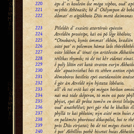
220
àps d' es kouleòn se méga xíphos, oud' apí
221
mýthōı Athēnaíēs; hḕ d' Oúlympon dè bebḗ
222
dṓmat' es aigiókhoio Diòs metà daímonas 
223
Pēleḯdēs d' exaûtis atartēroîs epéessin
224
Atreḯdēn proséeipe, kaì oú pō lge khóloio;
225
“Oinobarés, kynòs ómmat' ékhōn, kradíēn 
226
oúté pot' es pólemon háma laı thōrēkhth
227
oúte lókhon d' iénai sỳn aristḗessin Akhain
228
tétlēkas thymı; tò dé toi kḕr eídetai eînai.
229
 polỳ lṓïón esti katà stratòn eurỳn Akhai
230
dr' apoaireîsthai hós tis séthen antíon eípē
231
dēmobóros basileùs epeì outidanoîsin anásse
232
 gàr àn Atreḯdē nŷn hýstata lōbḗsaio.
233
all' ék toi eréō kaì epì mégan hórkon omo
234
naì mà tóde skptron, tò mèn oú pote phýl
235
phýsei, epeì dḕ prta tomḕn en óressi léloip
236
oud' anathēlḗsei; perì gár rhá he khalkòs él
237
phýllá te kaì phloión; nŷn aûté min huîes 
238
en palámēıs phoréousi dikaspóloi, hoí te th
239
pròs Diòs eirýatai; hò dé toi mégas éssetai 
240
 pot' Akhillos pothḕ híxetai huîas Akhai