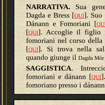
NARRATIVA.
Sua gene
Dagda e Bress [
]. Suo
QUI
Dánann e Fomoriani [
QU
[
]. Accoglie il figlio 
QUI
fomoriani nel corso della
[
]. Si trova nella s
QUI
quando giunge il
Dagda Mór a
SAGGISTICA
. Intrecc
fomoriani e dánann [
]
QUI
fomoriano presso i dánann