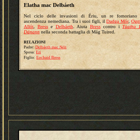
Elatha mac Delbáeth
Nel ciclo delle invasioni di Ériu, un re fomoriano 
ascendenza nemediana. Tra i suoi figli, il
Dadga Mór
,
Og
Allót
,
Bress
e
Delbáeth
. Aiuta
Bress
contro i
Túatha 
Dánann
nella seconda battaglia di Mág Tuired.
R
ELAZIONI
Padre:
Delbáeth mac Néit
Sposa:
Eri
Figlio:
Eochaid Bress