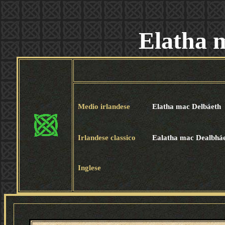
Elatha 
Medio irlandese
Elatha mac Delbáeth
Irlandese classico
Ealatha mac Dealbháe
Inglese