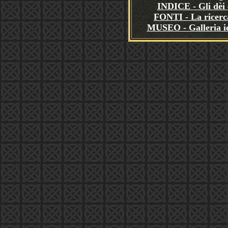
INDICE - Gli dèi e
FONTI - La ricerca
MUSEO - Galleria i