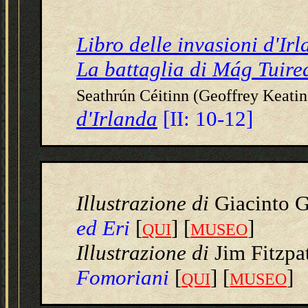
Libro delle invasioni d'Ir
La battaglia di Mág Tuire
Seathrún Céitinn (Geoffrey Keatin
d'Irlanda
[II: 10-12]
Illustrazione di
Giacinto 
ed Eri
[
] [
]
QUI
MUSEO
Illustrazione
di
Jim Fitzpa
Fomoriani
[
] [
]
QUI
MUSEO