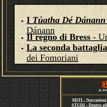
I
Túatha Dé Dánann
Dánann
Il regno di Bress
- U
La seconda battagli
dei Fomoriani
MITI - Narrazioni 
STUDI - Dentro gli