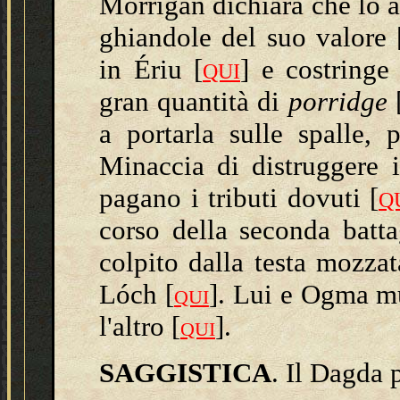
Mórrígan dichiara che lo a
ghiandole del suo valore
in Ériu [
] e costringe
QUI
gran quantità di
porridge
a portarla sulle spalle, 
Minaccia di distruggere 
pagano i tributi dovuti [
Q
corso della seconda batt
colpito dalla testa mozza
Lóch [
].
Lui e Ogma mu
QUI
l'altro
[
].
QUI
SAGGISTICA
.
Il Dagda 