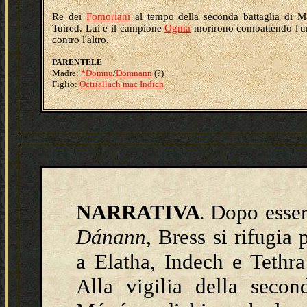
Re dei
Fomoriani
al tempo della seconda battaglia di 
Tuired. Lui e il campione
Ogma
morirono combattendo l'u
contro l'altro.
PARENTELE
Madre:
*Domnu
/
Domnann
(?)
Figlio:
Octríallach mac Indich
NARRATIVA
Dopo essere
.
Dánann
, Bress si rifugia
a Elatha, Indech e Tethra 
Alla vigilia della secon