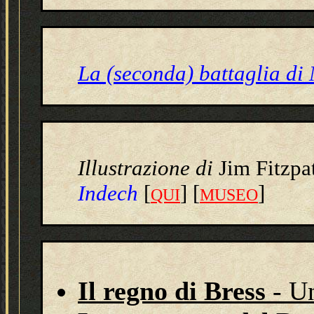
La (seconda) battaglia di
Illustrazione
di
Jim Fitzpa
Indech
[
] [
]
QUI
MUSEO
Il regno di Bress
- U