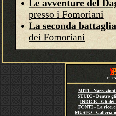
Le avventure del D
presso i Fomoriani
La seconda battagli
dei Fomoriani
MITI - Narrazioni 
STUDI - Dentro gli
INDICE - Gli dèi e
FONTI - La ricerca
MUSEO - Galleria i