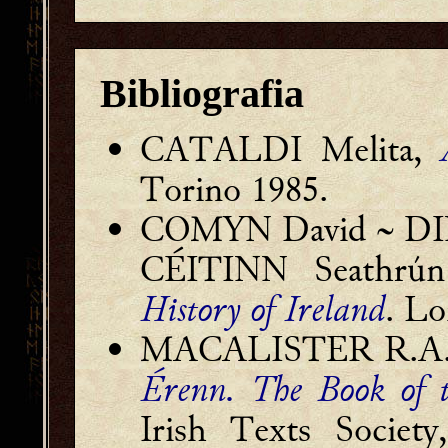
Bibliografia
CATALDI Melita,
Torino 1985.
COMYN David ~ DINE
CÉITINN Seathrú
History of Ireland
. L
MACALISTER R.A. S
Érenn. The Book of t
Irish Texts Societ