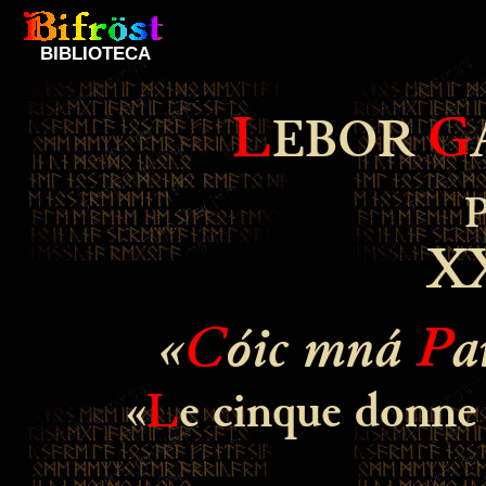
BIBLIOTECA
L
G
EBOR
X
«
C
óic mná
P
a
«
L
e cinque donne