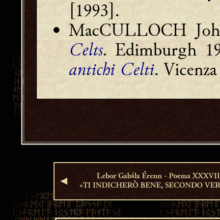
[1993].
MacCULLOCH Joh
Celts
. Edimburgh 1
antichi Celti
. Vicenza
Lebor Gabála Érenn - Poema XXXVII
◄
«TI INDICHERÒ BENE, SECONDO VER