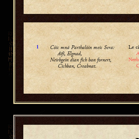
Cóic mná Parthalóin meic Sera:
Le ci
1
Aifi, Elgnad,
A
Neirbgein dian fich ban fornert,
Nerb
Cichban, Creabnat.
C