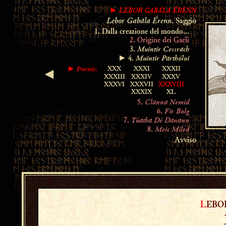
LEBOR GABÁLA ÉRENN
►
Lebor Gabála Érenn
. Saggio
1. Dalla creazione del mondo...
2. Origine dei Gaeli
Muintir Cessrach
3.
Muintir Parthóloi
► 4.
XXX
XXXI
XXXII
►
Poemi:
◄
XXXIII
XXXIV
XXXV
XXXVI
XXXVII
XXXVIII
XXXIX
XL
Clanna Nemid
5.
Fir Bolg
6.
Túatha Dé Danann
7.
Meic Míled
8.
Avviso
L
EB