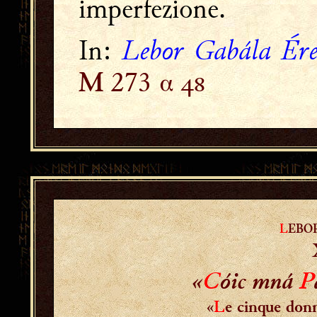
imperfezione.
Lebor Gabála Ér
In:
273 α 
M
L
EBO
«
C
óic mná
P
«
L
e cinque don