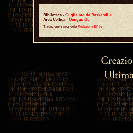
Biblioteca -
Guglielmo da Baskerville
.
Area Celtica -
Óengus Óc
.
Traduzione e note della
Redazione Bifröst
.
Creazi
Ultima