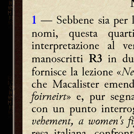
— Sebbene sia per l
1
nomi, questa quart
interpretazione al v
manoscritti
in due
R3
fornisce la lezione «
Ne
che Macalister emend
foirneirt
» e, pur segna
con un punto interrog
vehement, a women's fig
resa italiana, confron