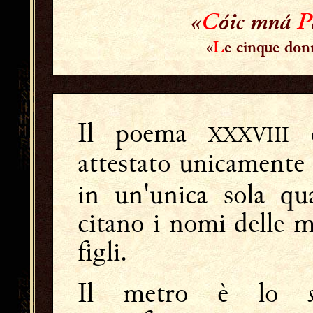
«
C
óic mná
P
«
L
e cinque don
Il poema
XXXVIII
attestato unicamente
in un'unica sola qu
citano i nomi delle 
figli.
Il metro è lo