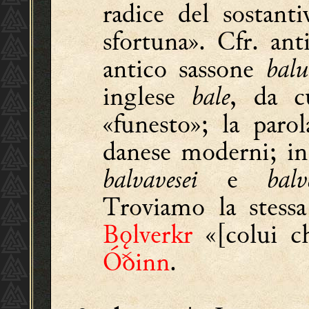
radice del sostan
sfortuna». Cfr. an
antico sassone
balu
inglese
bale
, da c
«funesto»; la paro
danese moderni; in
balvavesei
e
balv
Troviamo la stessa
Bǫlverkr
«[colui ch
Óðinn
.