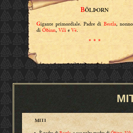
B
ÖLÞORN
igante primordiale. Padre di
Bestla
, nonn
G
di
Óðinn
,
Víli
e
Vé
.
* * *
MI
MITI
È padre di
Bestla
, a sua volta madre di
Óðinn
,
Vili