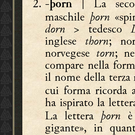
-
| La secon
þorn
maschile
þorn
«spin
dorn
> tedesco
inglese
thorn
; no
norvegese
torn
; ne
compare nella for
il nome della terza
cui forma ricorda 
ha ispirato la lette
La lettera
þorn
è 
gigante», in quant