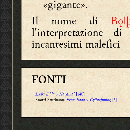
«gigante».
Il nome di
Bǫl
l'interpretazione d
incantesimi malefici
FONTI
Ljóða Edda
>
Hávamál
[140]
Snorri Sturluson:
Prose Edda
>
Gylfaginning
[6]