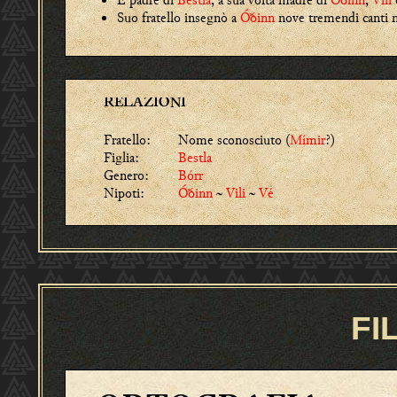
Suo fratello insegnò a
Óðinn
nove tremendi canti m
RELAZIONI
Fratello:
Nome sconosciuto (
Mímir
?)
Figlia:
Bestla
Genero:
Bórr
Nipoti:
Óðinn
~
Vili
~
Vé
FI