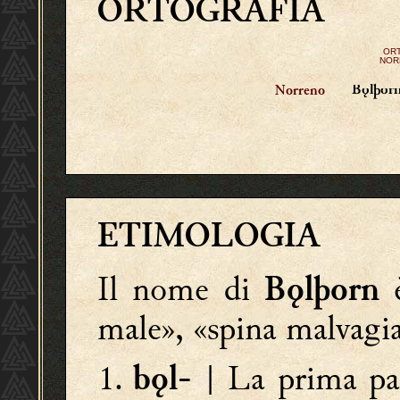
ORTOGRAFIA
OR
NOR
Bǫlþor
Norreno
ETIMOLOGIA
Il nome di
è
Bǫlþorn
male», «spina malvagia
| La prima par
bǫl-