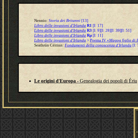
Nennio:
Storia dei Britanni
[13]
Libro delle invasioni d'Irlanda
R1
[I: 17]
Libro delle invasioni d'Irlanda
R3
[I: 9][I: 28][I: 39][I: 51]
Libro delle invasioni d'Irlanda
Rμ
[I: 11]
Libro delle invasioni d'Irlanda
>
Poema IV «
Magog figlio di I
S
eathrún Céitinn:
Fondamenti della conoscenza d'Irlanda
[I: 
Le origini d'Europa
- Genealogia dei popoli di Ériu