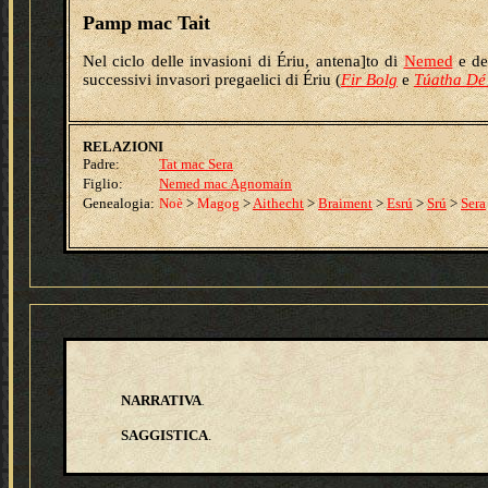
Pamp mac Tait
Nel ciclo delle invasioni di Ériu, antena]to di
Nemed
e d
successivi invasori pregaelici di Ériu (
Fir Bolg
e
Túatha D
RELAZIONI
Padre:
Tat mac Sera
Figlio:
Nemed mac Agnomain
Genealogia:
Noè
>
Magog
>
Aithecht
>
Braiment
>
Esrú
>
Srú
>
Sera
NARRATIVA
.
SAGGISTICA
.