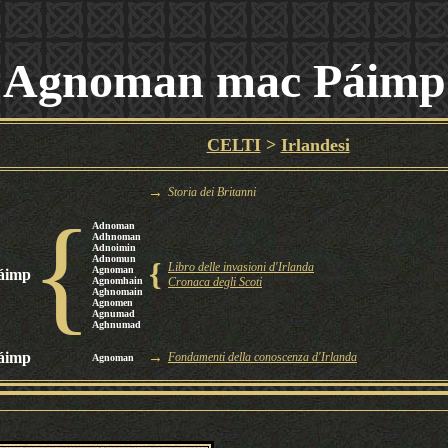
Agnoman mac Páimp
CELTI
>
Irlandesi
→
Storia dei Britanni
{
Adnoman
Adhnoman
Adnoimin
Adnomun
{
Libro delle invasioni d'Irlanda
Agnoman
áimp
Agnomhain
Cronaca degli Scoti
Aghnomain
Agnomen
Agnumad
Aghnumad
áimp
→
Fondamenti della conoscenza d'Irlanda
Agnoman