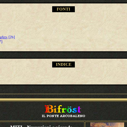
FONTI
afet
»
[2b]
7]
INDICE