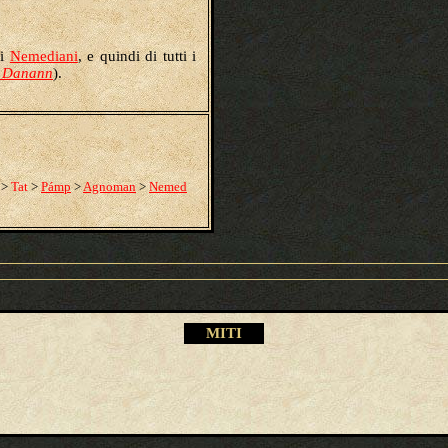
ei
Nemediani
, e quindi di tutti i
é Danann
).
>
Tat
>
Pámp
>
Agnoman
>
Nemed
M
ITI