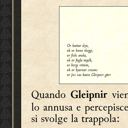
Or kattar dyn,
ok or kono skeggi,
or fisks anda,
ok or fogla mjǫlk,
or bergs rótom,
ok or bjarnar sinom:
or þvi vas bann Gleipnir gǿrr
Quando
vie
Gleipnir
lo annusa e percepis
si svolge la trappola: