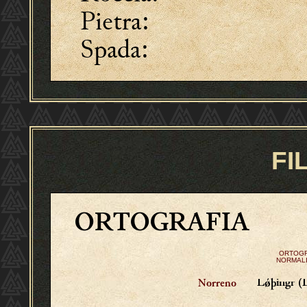
Pietra:
Spada:
FI
ORTOGRAFIA
ORTOGR
NORMALI
Lǿþingr (
Norreno