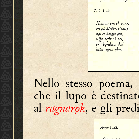
Loki kvað:
Handar em ek vanr,
en þú Hróðrsvitnis;
bǫl er beggja þrá;
úlfgi hefir ok vel,
er í bǫndum skal
bíða ragnarǫkrs.
Nello stesso poema,
che il lupo è destina
al
ragnarǫk
, e gli pre
Freyr kvað: