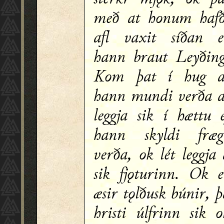
með at honum hafð
afl vaxit síðan e
hann braut Leyðing
Kom þat í hug a
hann mundi verða a
leggja sik í hættu e
hann skyldi fræg
verða, ok lét leggja
sik fjǫturinn. Ok e
æsir tǫlðusk búnir, 
hristi úlfrinn sik o