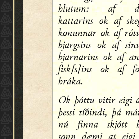
hlutum: af d
kattarins ok af ske
konunnar ok af ró
bjargsins ok af si
bjarnarins ok af a
fisk[s]ins ok af fo
hráka.
Ok þóttu vitir eigi 
þessi tíðindi, þá má
nú finna skjótt 
sǫnn dæmi at eigi