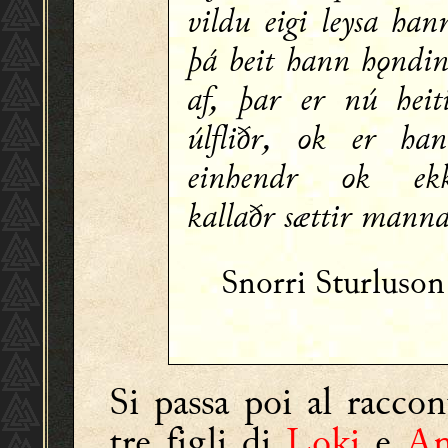
vildu eigi leysa han
þá beit hann hǫndi
af, þar er nú heit
úlfliðr, ok er ha
einhendr ok ekk
kallaðr sættir manna
Snorri Sturluso
Si passa poi al racco
tre figli di
Loki
e
An