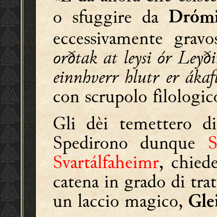
o sfuggire da
Dróm
eccessivamente gravo
orðtak at leysi ór Leyð
einnhverr hlutr er ákafl
con scrupolo filologic
Gli dèi temettero di
Spedirono dunque
S
Svartálfaheimr
, chied
catena in grado di tra
un laccio magico,
Gle