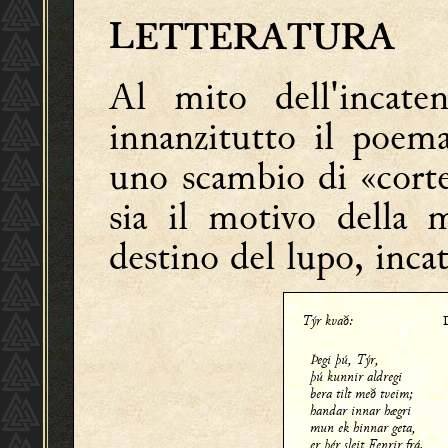
LETTERATURA
Al mito dell'incat
innanzitutto il poe
uno scambio di «corte
sia il motivo della
destino del lupo, inca
Týr kvað:
Þegi þú, Týr,
þú kunnir aldregi
bera tilt með tveim;
handar innar hægri
mun ek hinnar geta,
er þér sleit Fenrir frá.