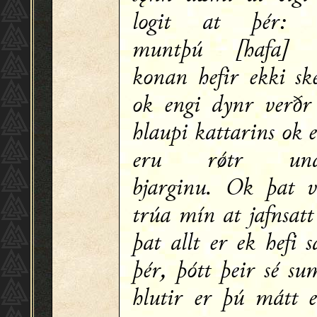
logit at þér: s
muntþú [hafa] 
konan hefir ekki sk
ok engi dynr verðr
hlaupi kattarins ok e
eru rǿtr und
bjarginu. Ok þat v
trúa mín at jafnsatt
þat allt er ek hefi s
þér, þótt þeir sé su
hlutir er þú mátt e