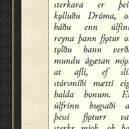
sterkara er þei
kǫlluðu Dróma, o
báðu enn úlfin
reyna þann fjǫtur o
tǫlðu hann verð
mundu ágætan mjǫ
at afli, ef slí
stórsmíði mætti eig
halda honum. E
úlfrinn hugsaði a
þessi fjǫturr va
sterkr mjǫk, ok þa