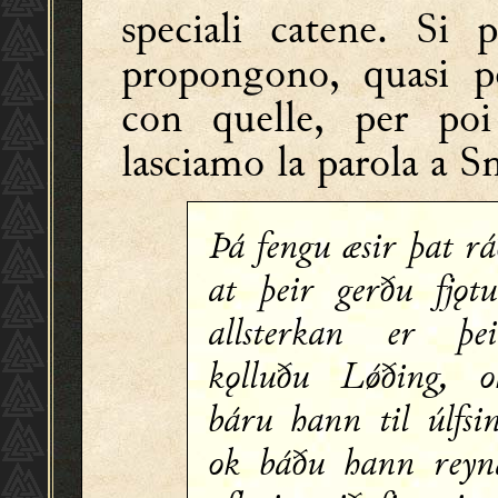
speciali catene. Si 
propongono, quasi pe
con quelle, per poi 
lasciamo la parola a Sn
Þá fengu æsir þat rá
at þeir gerðu fjǫtu
allsterkan er þei
kǫlluðu Lǿðing, o
báru hann til úlfsin
ok báðu hann reyn