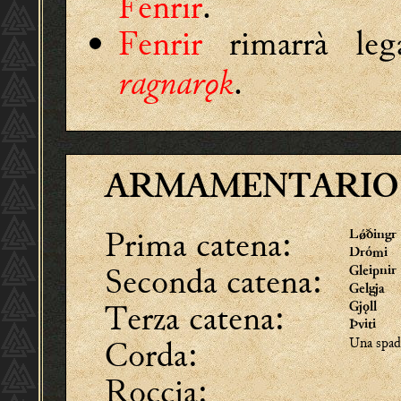
Fenrir
.
Fenrir
rimarrà le
ragnarǫk
.
ARMAMENTARIO
Prima catena:
Lǿðingr
Drómi
Seconda catena:
Gleipnir
Gelgja
Terza catena:
Gjǫll
Þviti
Corda:
Una spada
Roccia: