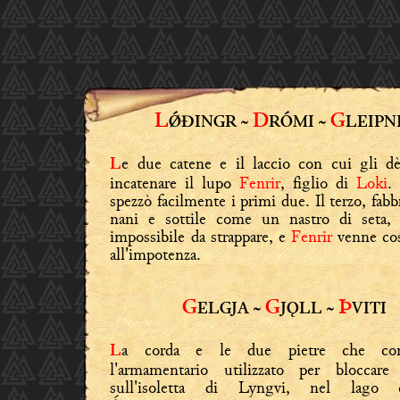
L
D
G
ǾÐINGR ~
RÓMI ~
LEIPN
e due catene e il laccio con cui gli dè
L
incatenare il lupo
Fenrir
, figlio di
Loki
.
spezzò facilmente i primi due. Il terzo, fabb
nani e sottile come un nastro di seta, 
impossibile da strappare, e
Fenrir
venne cos
all'impotenza.
G
G
Þ
ELGJA ~
JǪLL ~
VITI
a corda e le due pietre che com
L
l'armamentario utilizzato per bloccare
sull'isoletta di Lyngvi, nel lago 