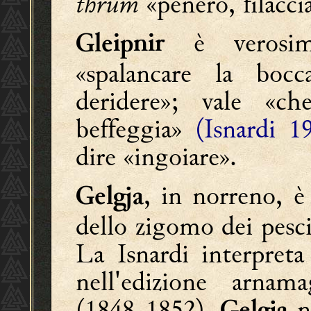
thrum
«penero, filaccia
è verosim
Gleipnir
«spalancare la bocc
deridere»; vale «c
beffeggia»
(Isnardi 1
dire «ingoiare».
, in norreno, è
Gelgja
dello zigomo dei pesc
La Isnardi interpret
nell'edizione arna
(1848-1852),
n