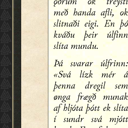
ǫðrum ok treyst
með handa afli, o
slitnaði eigi. En þ
kváðu þeir úlfin
slíta mundu.
Þá svarar úlfrinn
«Svá lízk mér 
þenna dregil se
ønga frægð muna
af hljóta þótt ek slít
í sundr svá mjót