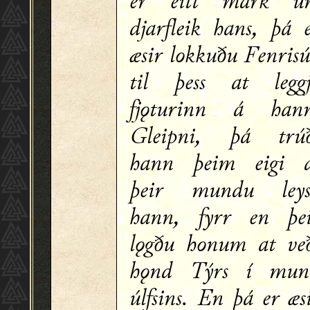
er eitt mark u
djarfleik hans, þá 
æsir lokkuðu Fenrisú
til þess at legg
fjǫturinn á han
Gleipni, þá trú
hann þeim eigi 
þeir mundu leys
hann, fyrr en þe
lǫgðu honum at ve
hǫnd Týrs í mun
úlfsins. En þá er æs