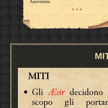
Ámsvartnir.
* * *
MI
MITI
Gli
Æsir
decidono 
scopo gli port