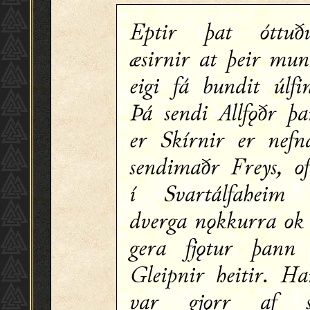
Eptir þat óttuðu
æsirnir at þeir mu
eigi fá bundit úlfi
Þá sendi Allfǫðr þ
er Skírnir er nefn
sendimaðr Freys, o
í Svartálfaheim 
dverga nǫkkurra ok 
gera fjǫtur þann
Gleipnir heitir. H
var gjǫrr af s