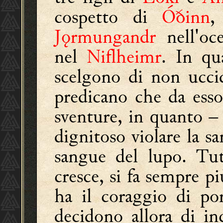
cospetto di
Óðinn
,
Jǫrmungandr
nell'oc
nel
Niflheimr
. In qu
scelgono di non uccid
predicano che da esso
sventure, in quanto –
dignitoso violare la sa
sangue del lupo. T
cresce, si fa sempre p
ha il coraggio di po
decidono allora di in