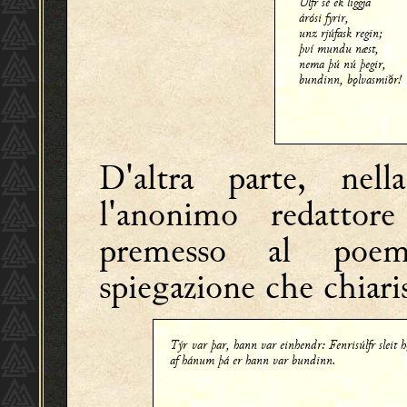
Úlfr sé ek liggja
árósi fyrir,
unz rjúfask regin;
því mundu næst,
nema þú nú þegir,
bundinn, bǫlvasmiðr!
D'altra parte, nel
l'anonimo redatto
premesso al poem
spiegazione che chiaris
Týr var þar, hann var einhendr: Fenrisúlfr sleit 
af hánum þá er hann var bundinn.