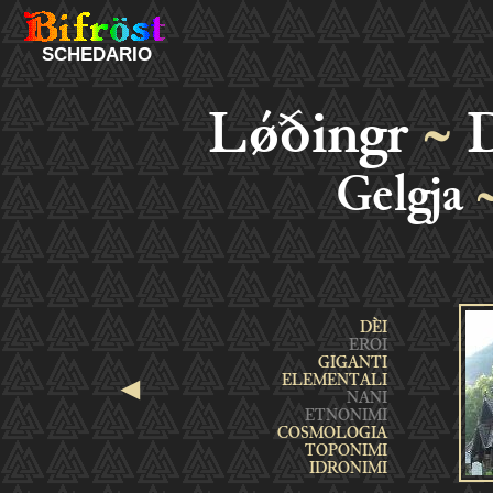
SCHEDARIO
Lǿðingr
~
D
Gelgja
◄