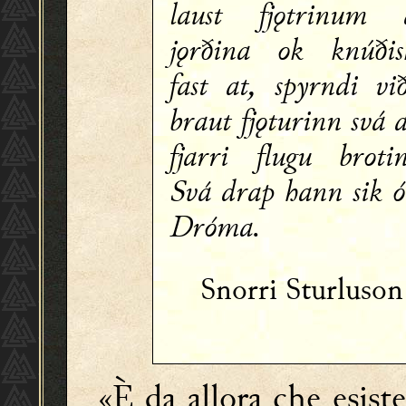
laust fjǫtrinum 
jǫrðina ok knúðis
fast at, spyrndi við
braut fjǫturinn svá 
fjarri flugu brotin
Svá drap hann sik ó
Dróma.
Snorri Sturluso
«È da allora che esiste