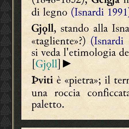
Gelgja
di legno
(Isnardi 1991
, stando alla Isn
Gjǫll
«tagliente»?)
(Isnardi
si veda l'etimologia d
[
Gjǫll
]►
è «pietra»; il t
Þviti
una roccia conficcat
paletto.