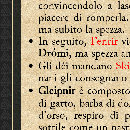
convincendolo a lasc
piacere di romperla. 
ma subito la spezza.
In seguito,
Fenrir
vi
, ma spezza a
Drómi
Gli dèi mandano
Skí
nani gli consegnano 
è composto 
Gleipnir
di gatto, barba di do
d'orso, respiro di 
sottile come un nast