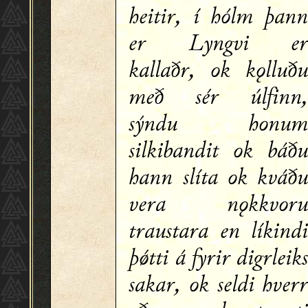
heitir, í hólm þan
er Lyngvi e
kallaðr, ok kǫlluð
með sér úlfinn
sýndu honu
silkibandit ok báð
hann slíta ok kváð
vera nǫkkvor
traustara en líkind
þǿtti á fyrir digrleik
sakar, ok seldi hver