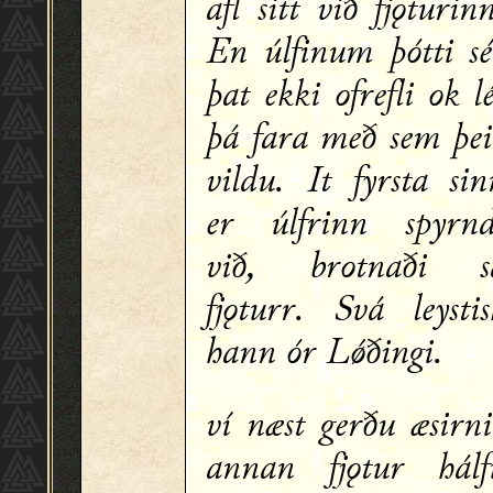
afl sitt við fjǫturin
En úlfinum þótti sé
þat ekki ofrefli ok l
þá fara með sem þei
vildu. It fyrsta sin
er úlfrinn spyrnd
við, brotnaði s
fjǫturr. Svá leystis
hann ór Lǿðingi.
ví næst gerðu æsirni
annan fjǫtur hálf