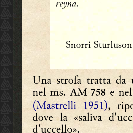
reyna.
Snorri Sturluso
Una strofa tratta da
nel ms.
e nel
AM 758
(Mastrelli 1951)
, rip
dove la «saliva d'ucc
d'uccello».