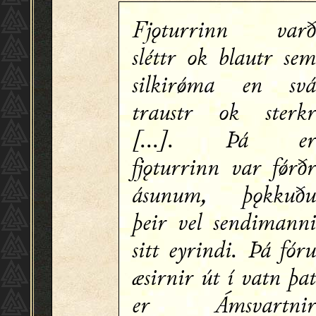
Fjǫturrinn var
sléttr ok blautr se
silkirǿma en sv
traustr ok sterk
[...]. Þá e
fjǫturrinn var fǿrð
ásunum, þǫkkuð
þeir vel sendimann
sitt eyrindi. Þá fór
æsirnir út í vatn þa
er Ámsvartni