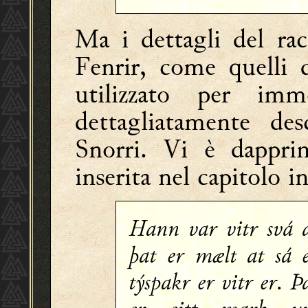
Ma i dettagli del ra
Fenrir, come quelli 
utilizzato per imm
dettagliatamente des
Snorri. Vi è dappri
inserita nel capitolo 
Hann var vitr svá 
þat er mælt at sá 
týspakr er vitr er. Þ