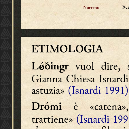
Þvi
Norreno
ETIMOLOGIA
vuol dire, s
Lǿðingr
Gianna Chiesa Isnardi
astuzia»
(Isnardi 1991)
è «catena»,
Drómi
trattiene»
(Isnardi 199